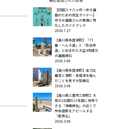
最近追加された記事
【四国八十八ヶ所～歩き遍
路のための完全ガイド～】
歩きお遍路さんの事情に特
化したガイドブック
2026.7.27
【香川県多度津町】「77
番・へんろ道」と「弥谷寺
道」と刻まれた大正4年建立
の遍路標石
2026.3.06
【香川県多度津町】金刀比
羅宮と港町・多度津を結ん
だことを表す大型標石
2026.3.06
【香川県三豊市三野町】大
祭の2日間だけ本殿に参拝で
きる「津嶋神社」の近くで
仲多度郡をアピールする
「郡界石」
2026.3.06