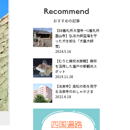
Recommend
おすすめの記事
【88番札所大窪寺→1番札所
霊山寺】弘法大師空海を守
った犬を祀る「犬墓大師
堂」
2024.5.16
【むろと廃校水族館】廃校
を活用した室戸の新観光ス
ポット
2019.11.28
【法泉寺】高松の街を見守
る法泉寺のおしゃかさま
2021.6.18