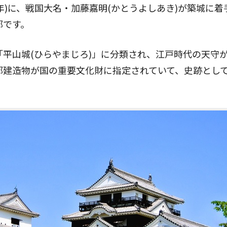
2年)に、戦国大名・加藤嘉明(かとうよしあき)が築城に
郭です。
平山城(ひらやまじろ)」に分類され、江戸時代の天守
郭建造物が国の重要文化財に指定されていて、史跡とし