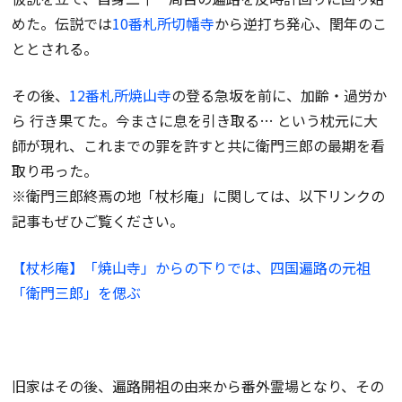
めた。伝説では
10番札所切幡寺
から逆打ち発心、閏年のこ
ととされる。
その後、
12番札所焼山寺
の登る急坂を前に、加齢・過労か
ら 行き果てた。今まさに息を引き取る… という枕元に大
師が現れ、これまでの罪を許すと共に衛門三郎の最期を看
取り弔った。
※衛門三郎終焉の地「杖杉庵」に関しては、以下リンクの
記事もぜひご覧ください。
【杖杉庵】「焼山寺」からの下りでは、四国遍路の元祖
「衛門三郎」を偲ぶ
旧家はその後、遍路開祖の由来から番外霊場となり、その