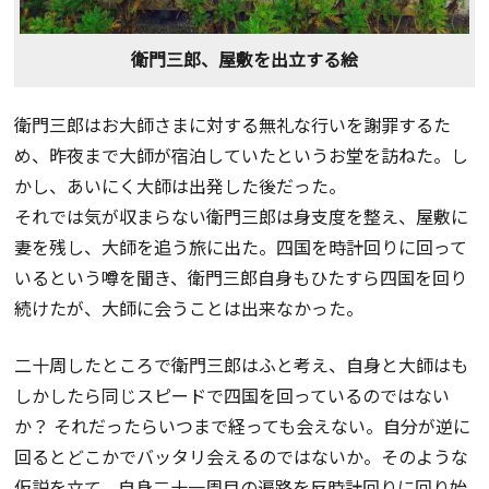
衛門三郎、屋敷を出立する絵
衛門三郎はお大師さまに対する無礼な行いを謝罪するた
め、昨夜まで大師が宿泊していたというお堂を訪ねた。し
かし、あいにく大師は出発した後だった。
それでは気が収まらない衛門三郎は身支度を整え、屋敷に
妻を残し、大師を追う旅に出た。四国を時計回りに回って
いるという噂を聞き、衛門三郎自身もひたすら四国を回り
続けたが、大師に会うことは出来なかった。
二十周したところで衛門三郎はふと考え、自身と大師はも
しかしたら同じスピードで四国を回っているのではない
か？ それだったらいつまで経っても会えない。自分が逆に
回るとどこかでバッタリ会えるのではないか。そのような
仮説を立て、自身二十一周目の遍路を反時計回りに回り始