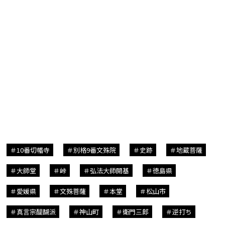
10番切幡寺
別格9番文殊院
史跡
地蔵菩薩
大師堂
峠
弘法大師開基
徳島県
愛媛県
文殊菩薩
本堂
松山市
真言宗醍醐派
神山町
衛門三郎
逆打ち