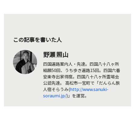
この記事を書いた人
野瀬 照山
四国遍路案内人・先達。四国八十八ヶ所
結願50回、うち歩き遍路15回。四国六番
安楽寺出家得度。四国八十八ヶ所霊場会
公認先達。 高松市一宮町で「だんらん旅
人宿そらうみ(
http://www.sanuki-
soraumi.jp/
)」を運営。