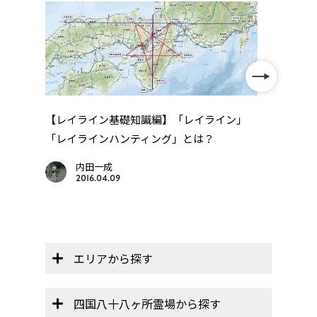
【レイライン基礎知識編】「レイライン」
「レイラインハンティング」とは？
年
四国
..
内田一成
2016.04.09
エリアから探す
四国八十八ヶ所霊場から探す