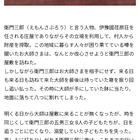
衛門三郎（えもんさぶろう）と言う人物、伊豫國荏原荘を
任される庄屋でありながらその立場を利用して、村人から
財産を搾取。この地域に暮らす人々が困り果てている噂を
聞いたお大師さまは、なんとか改心させようと衛門三郎の
屋敷を訪ねた。
しかしながら衛門三郎はお大師さまを相手にせず、来る日
も来る日も訪ねて来た大師を最後は持っていた箒を振り回
し追い払った。その時に大師が手にしていた鉢に当たり、
地面に落ちて八つに割れてしまった。
明くる日から大師は屋敷に来ることが無くなったが、時を
同じくして衛門三郎の五男三女 8人の子どもたちが、日を
追うごとに亡くなり、溺愛していた子どもたちを失った。
悲しみに打ちひしがれる衛門三郎に妻は、これまでの行い