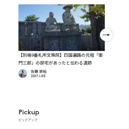
定
【別格9番札所文殊院】四国遍路の元祖「衛
【別格
藍
門三郎」の邸宅があったと伝わる遺跡
路の
地
佐藤 崇裕
2017.1.05
Pickup
ピックアップ