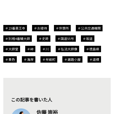
23番薬王寺
お接待
休憩所
公共交通機関
別格4番鯖大師
史跡
国道55号
坂道
大師堂
峠
川
弘法大師像
徳島県
景色
海岸
牟岐町
遍路小屋
道標
この記事を書いた人
佐藤 崇裕