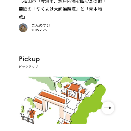
を越
【松山市→今治市】瀬戸内海を臨む瓦の街・
【古
菊間の「やくよけ大師遍照院」と「青木地
県最
蔵」
ごんのすけ
2015.7.23
Pickup
ピックアップ
」