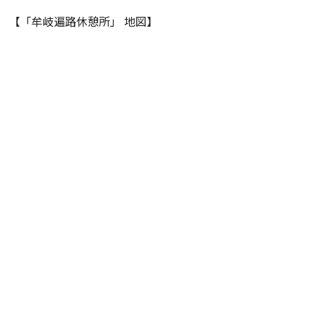
【「牟岐遍路休憩所」 地図】