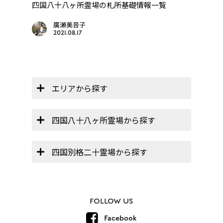
四国八十八ヶ所霊場の札所基礎情報一覧
【遍
画を
廣瀬美音子
2021.08.17
エリアから探す
四国八十八ヶ所霊場から探す
四国別格二十霊場から探す
FOLLOW US
Facebook