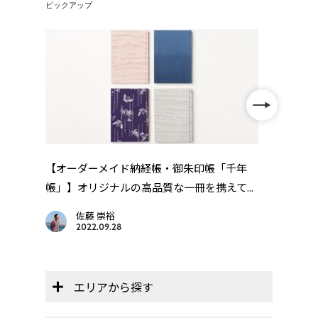
ピックアップ
巡
【オーダーメイド納経帳・御朱印帳「千年
【遍
..
帳」】オリジナルの高品質な一冊を携えて...
画を
佐藤 崇裕
2022.09.28
エリアから探す