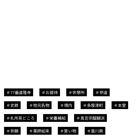
77番道隆寺
お接待
休憩所
参道
史跡
地元名物
境内
多度津町
本堂
札所見どころ
栄養補給
真言宗醍醐派
祈願
薬師如来
買い物
香川県