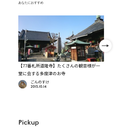
あなたにおすすめ
山
【77番札所道隆寺】たくさんの観音様が一
【51
堂に会する多度津のお寺
三郎」
ごんのすけ
2015.10.14
Pickup