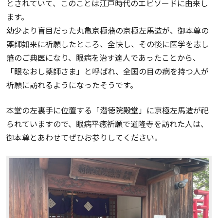
とされていて、このことは江戸時代のエピソードに由来し
ます。
幼少より盲目だった丸亀京極藩の京極左馬造が、御本尊の
薬師如来に祈願したところ、全快し、その後に医学を志し
藩のご典医になり、眼病を治す達人であったことから、
「眼なおし薬師さま」と呼ばれ、全国の目の病を持つ人が
祈願に訪れるようになったそうです。
本堂の左裏手に位置する「潜徳院殿堂」に京極左馬造が祀
られていますので、眼病平癒祈願で道隆寺を訪れた人は、
御本尊とあわせてぜひお参りしてください。