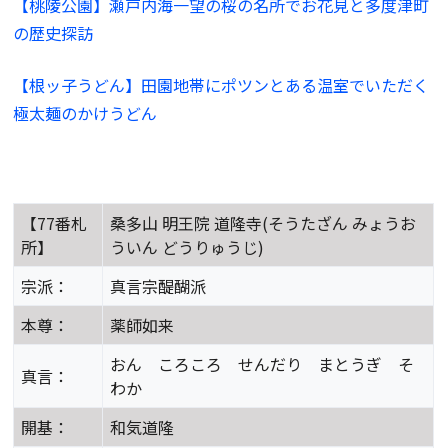
【桃陵公園】瀬戸内海一望の桜の名所でお花見と多度津町
の歴史探訪
【根ッ子うどん】田園地帯にポツンとある温室でいただく
極太麺のかけうどん
【77番札
桑多山 明王院 道隆寺(そうたざん みょうお
所】
ういん どうりゅうじ)
宗派：
真言宗醍醐派
本尊：
薬師如来
おん ころころ せんだり まとうぎ そ
真言：
わか
開基：
和気道隆