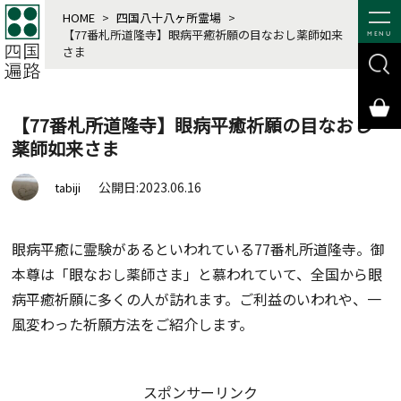
HOME
>
四国八十八ヶ所霊場
>
【77番札所道隆寺】眼病平癒祈願の目なおし薬師如来
MENU
さま
【77番札所道隆寺】眼病平癒祈願の目なおし
薬師如来さま
公開日:2023.06.16
tabiji
眼病平癒に霊験があるといわれている77番札所道隆寺。御
本尊は「眼なおし薬師さま」と慕われていて、全国から眼
病平癒祈願に多くの人が訪れます。ご利益のいわれや、一
風変わった祈願方法をご紹介します。
スポンサーリンク