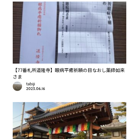
【77番札所道隆寺】眼病平癒祈願の目なおし薬師如来
さま
tabiji
2023.06.16