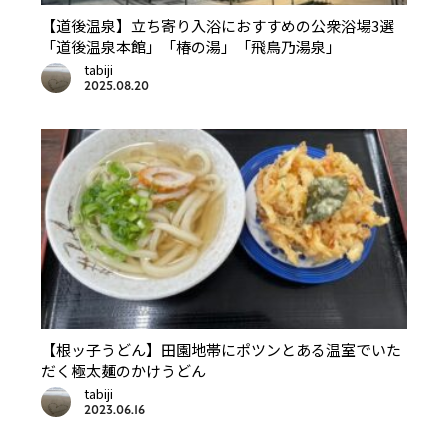
【道後温泉】立ち寄り入浴におすすめの公衆浴場3選
「道後温泉本館」「椿の湯」「飛鳥乃湯泉」
tabiji
2025.08.20
【根ッ子うどん】田園地帯にポツンとある温室でいた
だく極太麺のかけうどん
tabiji
2023.06.16