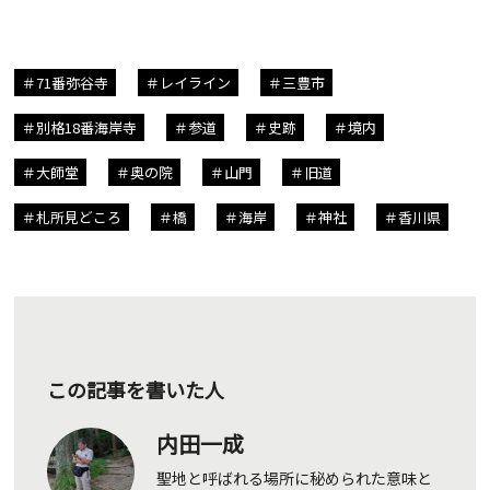
71番弥谷寺
レイライン
三豊市
別格18番海岸寺
参道
史跡
境内
大師堂
奥の院
山門
旧道
札所見どころ
橋
海岸
神社
香川県
この記事を書いた人
内田一成
聖地と呼ばれる場所に秘められた意味と