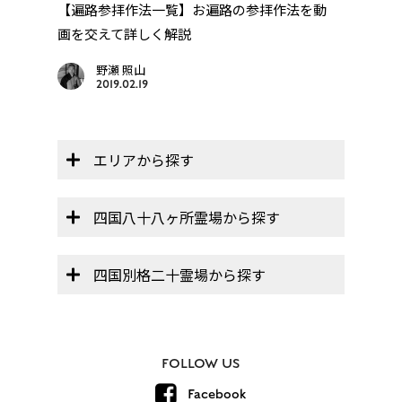
「レ
巡
【遍路参拝作法一覧】お遍路の参拝作法を動
..
画を交えて詳しく解説
野瀬 照山
2019.02.19
エリアから探す
四国八十八ヶ所霊場から探す
四国別格二十霊場から探す
FOLLOW US
Facebook