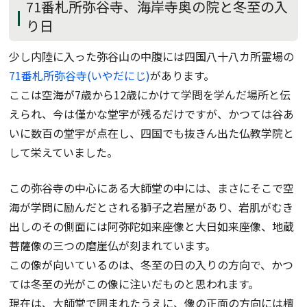
71番札所弥谷寺、海岸寺奥の院と冬至の入
り日
少し内陸に入った弥谷山の中腹には四国八十八カ所霊場の
71番札所弥谷寺(いやだにじ)
があります。
ここは空海が7歳から12歳にかけて学問を学んだ場所と伝
えられ、今は僅かな堂宇が残るだけですが、かつては谷あ
いに数百の堂宇が点在し、四国でも抜きん出た仏教学院と
して栄えていました。
この弥谷寺の中心にある大師堂の中には、まさにそこで空
海が学問に励んだとされる獅子之岩屋があり、岩肌がむき
出しのその側面には阿弥陀如来座像と大日如来座像、地蔵
菩薩像の三つの磨崖仏が刻まれています。
この像が向いているのは、冬至の日の入りの方向で、かつ
ては冬至の光がこの像に注いだものと思われます。
現在は、大師堂で囲まれたうえに、像の正面の方向には檀