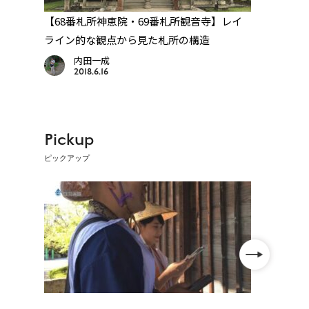
か
【68番札所神恵院・69番札所観音寺】レイ
【71
ライン的な観点から見た札所の構造
ら見
内田一成
2018.6.16
Pickup
ピックアップ
【レ