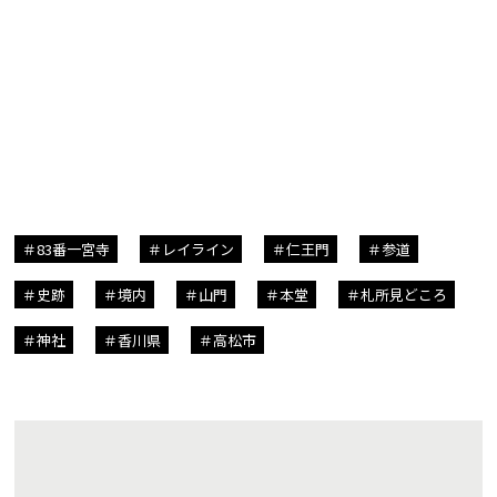
83番一宮寺
レイライン
仁王門
参道
史跡
境内
山門
本堂
札所見どころ
神社
香川県
高松市