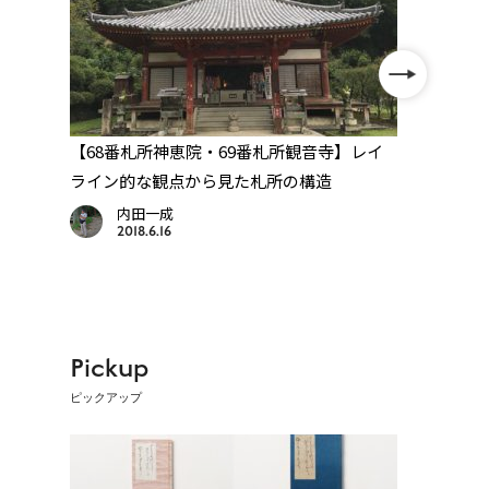
一
【68番札所神恵院・69番札所観音寺】レイ
【83
ト
ライン的な観点から見た札所の構造
には
内田一成
2018.6.16
Pickup
ピックアップ