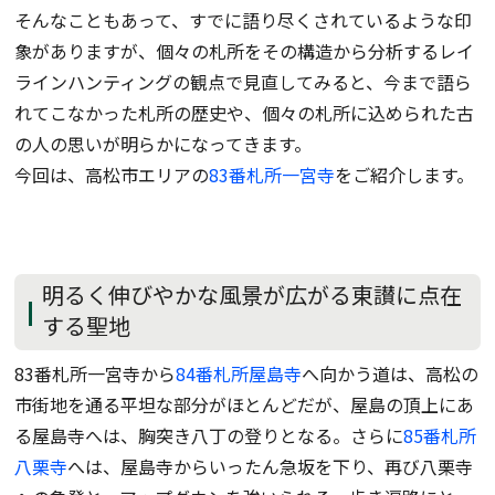
そんなこともあって、すでに語り尽くされているような印
象がありますが、個々の札所をその構造から分析するレイ
ラインハンティングの観点で見直してみると、今まで語ら
れてこなかった札所の歴史や、個々の札所に込められた古
の人の思いが明らかになってきます。
今回は、高松市エリアの
83番札所一宮寺
をご紹介します。
明るく伸びやかな風景が広がる東讃に点在
する聖地
83番札所一宮寺から
84番札所屋島寺
へ向かう道は、高松の
市街地を通る平坦な部分がほとんどだが、屋島の頂上にあ
る屋島寺へは、胸突き八丁の登りとなる。さらに
85番札所
八栗寺
へは、屋島寺からいったん急坂を下り、再び八栗寺