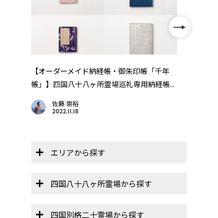
【オーダーメイド納経帳・御朱印帳「千年
【遍
帳」】四国八十八ヶ所霊場巡礼専用納経帳...
画を
佐藤 崇裕
2022.11.18
エリアから探す
四国八十八ヶ所霊場から探す
四国別格二十霊場から探す