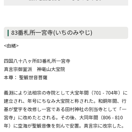
83番札所一宮寺(いちのみやじ)
<由緒>
四国八十八ヶ所83番札所一宮寺
真言宗御室派 神毫山大宝院
本尊： 聖観世音菩薩
義淵により法相宗の寺院として大宝年間（701 - 704年）に
建立され、年号にちなみ大宝院と称された。和銅年間、行
基が堂宇を改修し一宮である田村神社の別当寺として「一
宮寺」に改めたとされる。その後、大同年間（806 - 810
年）に空海が聖観音像を刻んで安置。真言宗に改宗した。