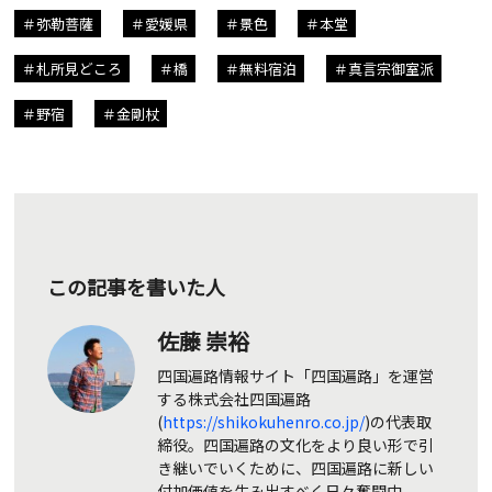
弥勒菩薩
愛媛県
景色
本堂
札所見どころ
橋
無料宿泊
真言宗御室派
野宿
金剛杖
この記事を書いた人
佐藤 崇裕
四国遍路情報サイト「四国遍路」を運営
する株式会社四国遍路
(
https://shikokuhenro.co.jp/
)の代表取
締役。四国遍路の文化をより良い形で引
き継いでいくために、四国遍路に新しい
付加価値を生み出すべく日々奮闘中。