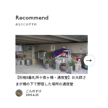
Recommend
あなたにおすすめ
【別格8番札所十夜ヶ橋・通夜堂】お大師さ
【別格
辺寺
まが橋の下で野宿した場所の通夜堂
だく
まい
ごんのすけ
2015.6.25