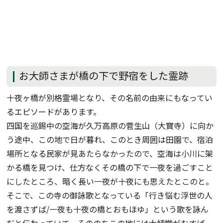
お大師さまが橋の下で野宿をした霊跡
十夜ヶ橋が別格霊場となり、その名前の由来にもなってい
るエピソードがあります。
四国を巡錫中の空海が久万高原の菅生山（大寶寺）に向か
う途中、この地で日が暮れ、このとき周囲は田園で、宿泊
場所となる民家が見あたらなかったので、空海は小川に架
かる橋を見つけ、仕方なくその橋の下で一夜を過ごすこと
にしたところ、暗く長い一夜が十夜にも思えたとこのと。
そこで、この寺の御詠歌となっている「行き悩む浮世の人
を渡さずば/一夜も十夜の橋とおもほゆ」という歌を詠ん
だと伝わっていて、そののちこの地には大師堂がむすば