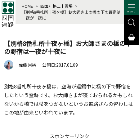
HOME
>
四国別格二十霊場
>
【別格8番札所十夜ヶ橋】お大師さまの橋の下の野宿は
MENU
一夜が十夜に
【別格8番札所十夜ヶ橋】お大師さまの橋の下
の野宿は一夜が十夜に
公開日:2017.01.09
佐藤 崇裕
別格8番札所十夜ヶ橋は、空海が巡錫中に橋の下で野宿を
したという霊跡です。お大師さまが寝ておられるかもしれ
ないから橋では杖をつかないというお遍路さんの習わしは
この地が由来といわれています。
スポンサーリンク