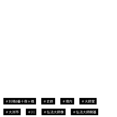
別格8番十夜ヶ橋
史跡
境内
大師堂
大洲市
川
弘法大師像
弘法大師開基