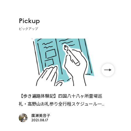
Pickup
ピックアップ
【歩き遍路体験記】四国八十八ヶ所霊場巡
【遍
礼・高野山お礼参り全行程スケジュール一...
画を
廣瀬美音子
2021.08.17