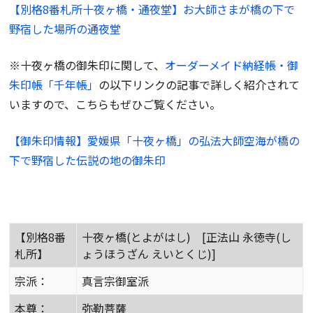
【別格8番札所十夜ヶ橋・通夜堂】お大師さまが橋の下で
野宿した場所の通夜堂
※十夜ヶ橋の御朱印に関して、
オーダーメイド納経帳・御
朱印帳「千年帳」
の以下リンクの記事で詳しく紹介されて
いますので、こちらもぜひご覧ください。
【御朱印情報】愛媛県「十夜ヶ橋」の弘法大師空海が橋の
下で野宿した伝説の地の御朱印
【別格8番
十夜ヶ橋(とよがはし) [正法山 永徳寺(し
札所】
ょうほうざん えいとくじ)]
宗派：
真言宗御室派
本尊：
弥勒菩薩