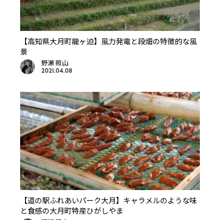
【高知県大月町龍ヶ迫】風力発電と段畑の特徴的な風
景
野瀬 照山
2021.04.08
【道の駅ふれあいパーク大月】キャラメルのような味
と食感の大月町特産ひがしやま