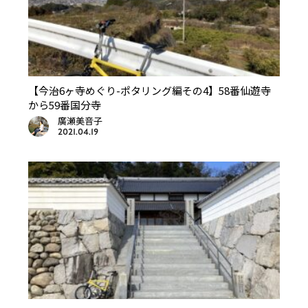
【今治6ヶ寺めぐり-ポタリング編その4】58番仙遊寺
から59番国分寺
廣瀬美音子
2021.04.19