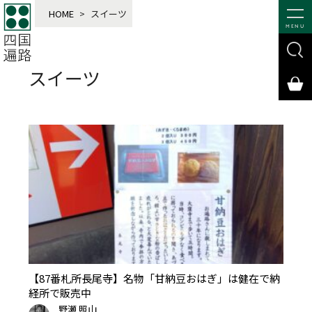
HOME
>
スイーツ
MENU
スイーツ
【87番札所長尾寺】名物「甘納豆おはぎ」は健在で納
経所で販売中
野瀬 照山