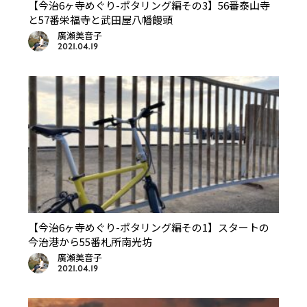
【今治6ヶ寺めぐり-ポタリング編その3】56番泰山寺
と57番栄福寺と武田屋八幡饅頭
廣瀬美音子
2021.04.19
【今治6ヶ寺めぐり-ポタリング編その1】スタートの
今治港から55番札所南光坊
廣瀬美音子
2021.04.19