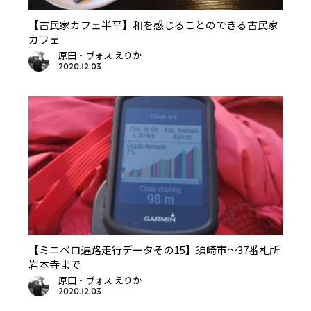
【古民家カフェ半平】和を感じることのできる古民家
カフェ
原田・ヴォス えりか
2020.12.03
【ミニベロ遍路走行データその15】須崎市～37番札所
岩本寺まで
原田・ヴォス えりか
2020.12.03