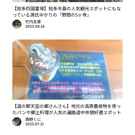
【知多四国霊場】知多半島の人気観光スポットにもな
っている源氏ゆかりの「野間の5ヶ寺」
竹内友章
2023.08.26
【道の駅天空の郷さんさん】地元の高原農産物を使っ
たパンや郷土料理が人気の遍路道中休憩好適スポット
西野くに
2023.07.21