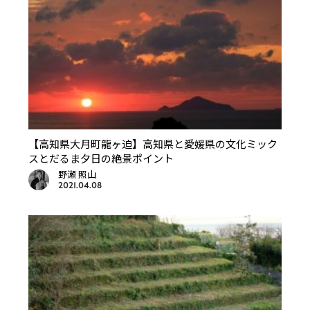
【高知県大月町龍ヶ迫】高知県と愛媛県の文化ミック
スとだるま夕日の絶景ポイント
野瀬 照山
2021.04.08