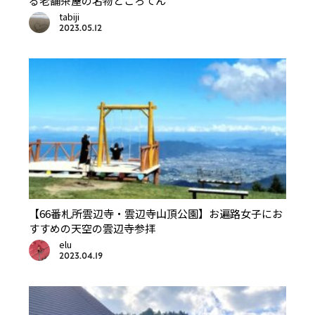
る老舗茶屋の名物ところてん
tabiji
2023.05.12
【66番札所雲辺寺・雲辺寺山頂公園】お遍路女子にお
すすめの天空の雲辺寺参拝
elu
2023.04.19