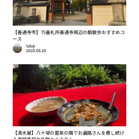
【善通寺市】75番札所善通寺周辺の朝散歩おすすめコ
ース
tabiji
2023.05.25
【清水屋】八十場の霊泉の隣でお遍路さんを癒し続け