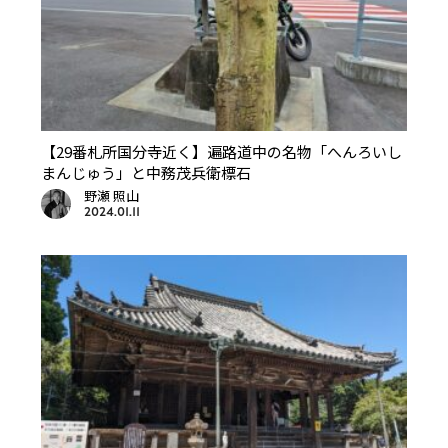
【29番札所国分寺近く】遍路道中の名物「へんろいし
まんじゅう」と中務茂兵衛標石
野瀬 照山
2024.01.11