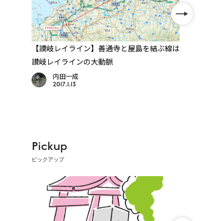
か
【讃岐レイライン】善通寺と屋島を結ぶ線は
【88
讃岐レイラインの大動脈
百襲
内田一成
2017.1.13
Pickup
ピックアップ