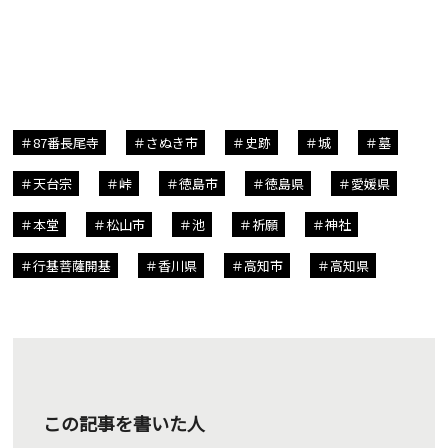
87番長尾寺
さぬき市
史跡
城
墓
天台宗
峠
徳島市
徳島県
愛媛県
本堂
松山市
池
祈願
神社
行基菩薩開基
香川県
高知市
高知県
この記事を書いた人