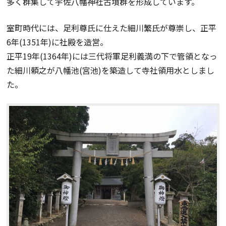
多く群集して宇佐八幡神社古墳群を形成しています。
室町時代には、足利尊氏に仕えた細川繁氏が尊崇し、正平
6年(1351年)に社殿を造営。
正平19年(1364年)には三代将軍足利義満の下で管領となっ
た細川頼之が八幡池(宮池)を築造して寺社領用水としまし
た。