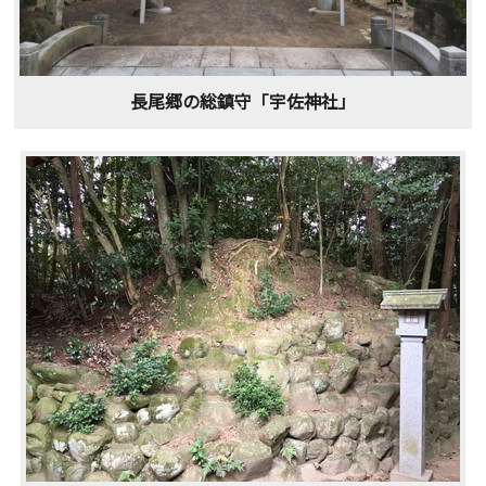
長尾郷の総鎮守「宇佐神社」