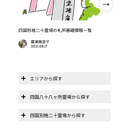
」
四国別格二十霊場の札所基礎情報一覧
【歩
礼・高
廣瀬美音子
2021.08.17
エリアから探す
四国八十八ヶ所霊場から探す
四国別格二十霊場から探す