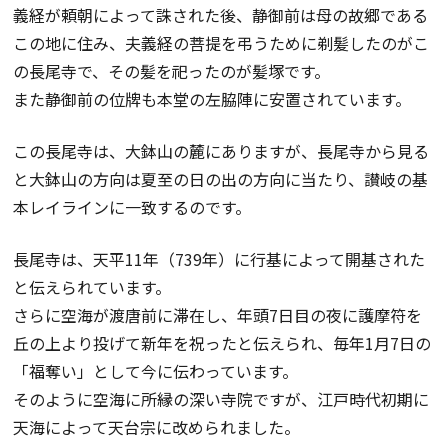
義経が頼朝によって誅された後、静御前は母の故郷である
この地に住み、夫義経の菩提を弔うために剃髪したのがこ
の長尾寺で、その髪を祀ったのが髪塚です。
また静御前の位牌も本堂の左脇陣に安置されています。
この長尾寺は、大鉢山の麓にありますが、長尾寺から見る
と大鉢山の方向は夏至の日の出の方向に当たり、讃岐の基
本レイラインに一致するのです。
長尾寺は、天平11年（739年）に行基によって開基された
と伝えられています。
さらに空海が渡唐前に滞在し、年頭7日目の夜に護摩符を
丘の上より投げて新年を祝ったと伝えられ、毎年1月7日の
「福奪い」として今に伝わっています。
そのように空海に所縁の深い寺院ですが、江戸時代初期に
天海によって天台宗に改められました。