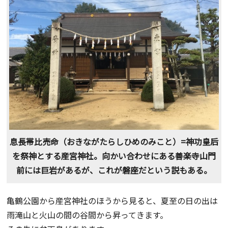
息長帯比売命（おきながたらしひめのみこと）=神功皇后
を祭神とする産宮神社。向かい合わせにある善楽寺山門
前には巨岩があるが、これが磐座だという説もある。
亀鶴公園から産宮神社のほうから見ると、夏至の日の出は
雨滝山と火山の間の谷間から昇ってきます。