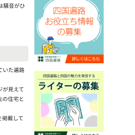
は騒音がひ
ていた遍路
ジが見えて
先の住宅と
を掲載して