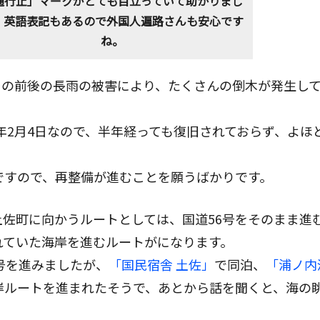
通行止」マークがとても目立っていて助かりまし
。英語表記もあるので外国人遍路さんも安心です
ね。
やその前後の長雨の被害により、たくさんの倒木が発生し
5年2月4日なので、半年経っても復旧されておらず、よほ
ですので、再整備が進むことを願うばかりです。
土佐町に向かうルートとしては、国道56号をそのまま進
れていた海岸を進むルートがになります。
号を進みましたが、
「国民宿舎 土佐」
で同泊、
「浦ノ内
岸ルートを進まれたそうで、あとから話を聞くと、海の