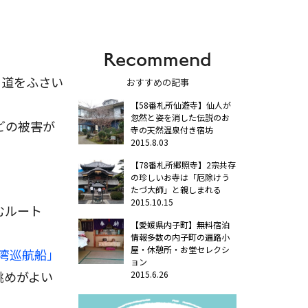
Recommend
て道をふさい
おすすめの記事
【58番札所仙遊寺】仙人が
忽然と姿を消した伝説のお
どの被害が
寺の天然温泉付き宿坊
2015.8.03
【78番札所郷照寺】2宗共存
の珍しいお寺は「厄除けう
たづ大師」と親しまれる
2015.10.15
むルート
【愛媛県内子町】無料宿泊
情報多数の内子町の遍路小
屋・休憩所・お堂セレクシ
湾巡航船」
ョン
眺めがよい
2015.6.26