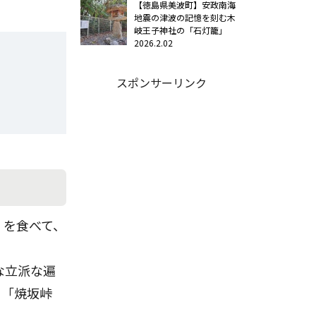
【徳島県美波町】安政南海
地震の津波の記憶を刻む木
岐王子神社の「石灯籠」
2026.2.02
スポンサーリンク
」
を食べて、
な立派な遍
と「焼坂峠