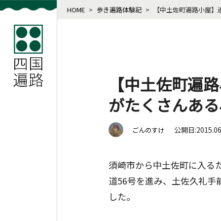
HOME
>
歩き遍路体験記
>
【中土佐町遍路小屋】
【中土佐町遍路
がたくさんある
公開日:2015.0
ごんのすけ
須崎市から中土佐町に入る
道56号を進み、土佐久礼
した。