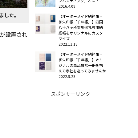
ンハンティング」とは？
2016.4.09
ました。
【オーダーメイド納経帳・
御朱印帳「千年帳」】四国
八十八ヶ所霊場巡礼専用納
経帳をオリジナルにカスタ
板が設置され
マイズ
2022.11.18
【オーダーメイド納経帳・
御朱印帳「千年帳」】オリ
ジナルの高品質な一冊を携
えて寺社を巡ってみませんか
2022.9.28
スポンサーリンク