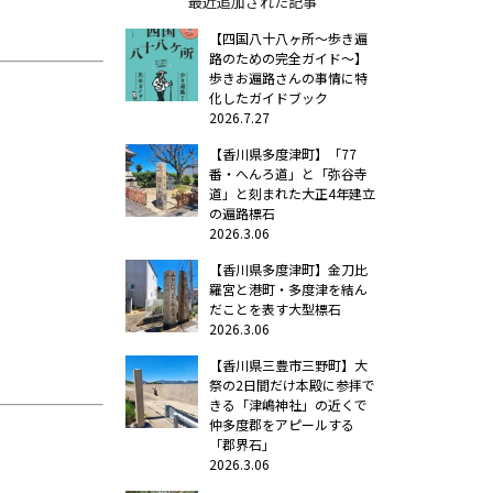
最近追加された記事
【四国八十八ヶ所～歩き遍
路のための完全ガイド～】
歩きお遍路さんの事情に特
化したガイドブック
2026.7.27
【香川県多度津町】「77
番・へんろ道」と「弥谷寺
道」と刻まれた大正4年建立
の遍路標石
2026.3.06
【香川県多度津町】金刀比
羅宮と港町・多度津を結ん
だことを表す大型標石
2026.3.06
【香川県三豊市三野町】大
祭の2日間だけ本殿に参拝で
きる「津嶋神社」の近くで
仲多度郡をアピールする
「郡界石」
2026.3.06