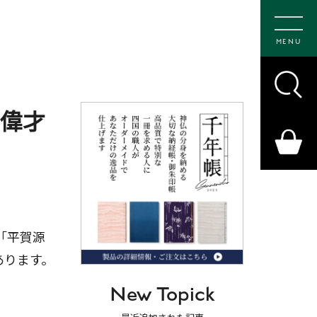
MENU
た偉才
「平賀源
あります。
New Topick