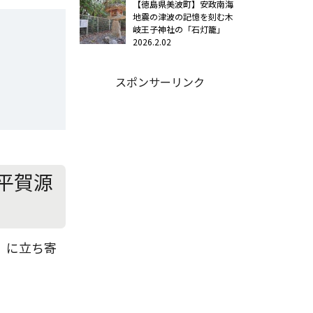
【徳島県美波町】安政南海
地震の津波の記憶を刻む木
岐王子神社の「石灯籠」
2026.2.02
スポンサーリンク
平賀源
」に立ち寄