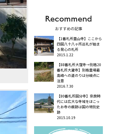
Recommend
おすすめの記事
【1番札所霊山寺】ここから
四国八十八ヶ所巡礼が始ま
る発心の札所
2015.1.22
【88番札所大窪寺→別格20
番札所大瀧寺】別格霊場最
高峰への道のりは分岐点に
注意
2016.7.30
【80番札所国分寺】奈良時
代には広大な寺域をほこっ
たお寺の痕跡は国の特別史
跡
2015.10.19