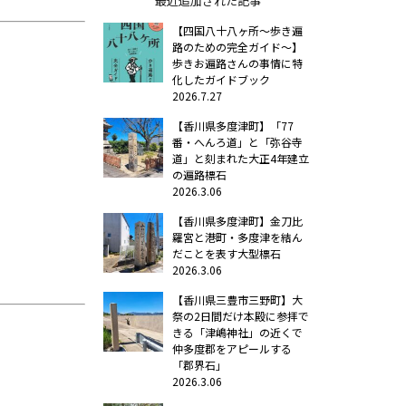
最近追加された記事
【四国八十八ヶ所～歩き遍
路のための完全ガイド～】
歩きお遍路さんの事情に特
化したガイドブック
2026.7.27
【香川県多度津町】「77
番・へんろ道」と「弥谷寺
道」と刻まれた大正4年建立
の遍路標石
2026.3.06
【香川県多度津町】金刀比
羅宮と港町・多度津を結ん
だことを表す大型標石
2026.3.06
【香川県三豊市三野町】大
祭の2日間だけ本殿に参拝で
きる「津嶋神社」の近くで
仲多度郡をアピールする
「郡界石」
2026.3.06