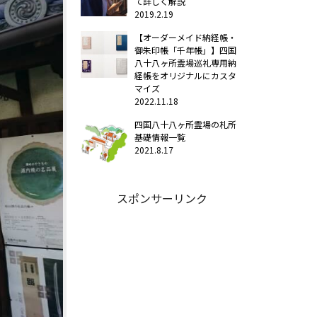
て詳しく解説
2019.2.19
【オーダーメイド納経帳・
御朱印帳「千年帳」】四国
八十八ヶ所霊場巡礼専用納
経帳をオリジナルにカスタ
マイズ
2022.11.18
四国八十八ヶ所霊場の札所
基礎情報一覧
2021.8.17
スポンサーリンク