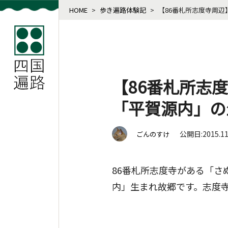
HOME
>
歩き遍路体験記
>
【86番札所志度寺周
【86番札所志
「平賀源内」の
公開日:2015.1
ごんのすけ
86番札所志度寺がある「
内」生まれ故郷です。志度