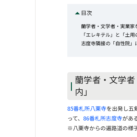
目次
蘭学者・文学者・実業家
「エレキテル」と「土用
志度寺隣接の「自性院」
蘭学者・文学者
内」
85番札所八栗寺
を出発し五
って、
86番札所志度寺
があ
※八栗寺からの遍路道の様