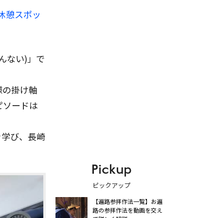
休憩スポッ
んない)」で
様の掛け軸
ピソードは
を学び、長崎
Pickup
ピックアップ
【遍路参拝作法一覧】お遍
路の参拝作法を動画を交え