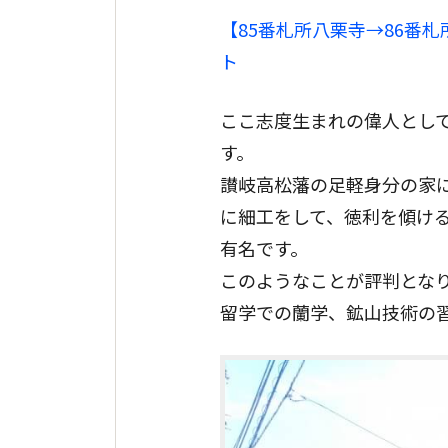
【85番札所八栗寺→86番
ト
ここ志度生まれの偉人として
す。
讃岐高松藩の足軽身分の家
に細工をして、徳利を傾け
有名です。
このようなことが評判となり
留学での蘭学、鉱山技術の