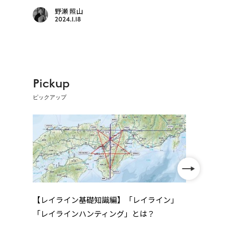
野瀬 照山
2024.1.18
Pickup
ピックアップ
【レイライン基礎知識編】「レイライン」
「レイラインハンティング」とは？
年
四国
..