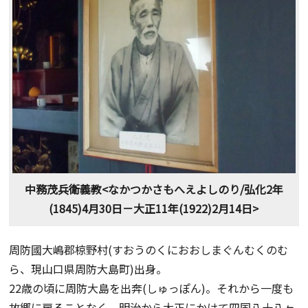
中務茂兵衛義教<なかつかさもへえよしのり/弘化2年
(1845)4月30日－大正11年(1922)2月14日>
周防國大嶋郡椋野村(すおうのくにおおしまぐんむくのむ
ら、現山口県周防大島町)出身。
22歳の頃に周防大島を出奔(しゅっぽん)。それから一度も
故郷に戻ることなく、明治から大正にかけて四国八十八ヶ