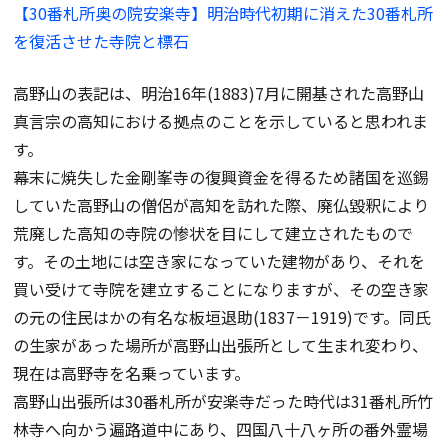
【30番札所奥の院安楽寺】明治時代初期に消えた30番札所
を復活させた寺院と標石
高野山の表記は、明治16年(1883)7月に開基された高野山
真言宗の高知における拠点のことを示していると思われま
す。
幕末に焼失した金剛峯寺の復興資金を得るため諸国を巡錫
していた高野山の僧侶が高知を訪れた際、廃仏毀釈により
荒廃した高知の寺院の惨状を目にして建立されたもので
す。その土地には空き家になっていた建物があり、それを
買い受けて寺院を建立することになりますが、その空き家
の元の住民はかの有名な板垣退助(1837－1919)です。同氏
の生家があった場所が高野山出張所として生まれ変わり、
現在は高野寺を名乗っています。
高野山出張所は30番札所が安楽寺だった時代は31番札所竹
林寺へ向かう遍路道中にあり、四国八十八ヶ所の番外霊場