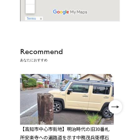
Recommend
あなたにおすすめ
在
【高知市中心市街地】明治時代の旧30番札
【31
所安楽寺への遍路道を示す中務茂兵衛標石
った