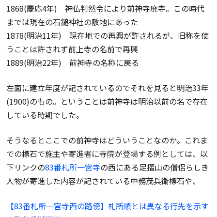
1868(慶応4年) 神仏判然令により前神寺廃寺。この時代
までは現在の石鎚神社の敷地にあった
1878(明治11年) 現在地での再興が許されるが、旧称を使
うことは許されず前上寺の名前で再興
1889(明治22年) 前神寺の名称に戻る
左面に建立年度が記されているのでそれを見ると明治33年
(1900)のもの。ということは前神寺は明治以前の名で存在
している時期でした。
そうなるとここでの前神寺はどういうことなのか。これま
での標石で施主や寄進者に寺院が登場する例としては、以
下リンクの
83番札所一宮寺
の西にある足摺山の僧侶らしき
人物が寄進した内容が記されている中務茂兵衛標石や、
【83番札所一宮寺西の路傍】札所順とは異なる行先を示す