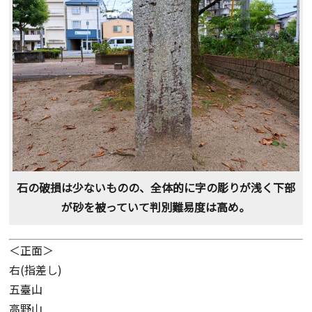
石の破損は少ないものの、全体的に字の彫りが浅く下部
が砂を被っていて判別難易度は高め。
＜正面＞
右(指差し)
五臺山
高野山