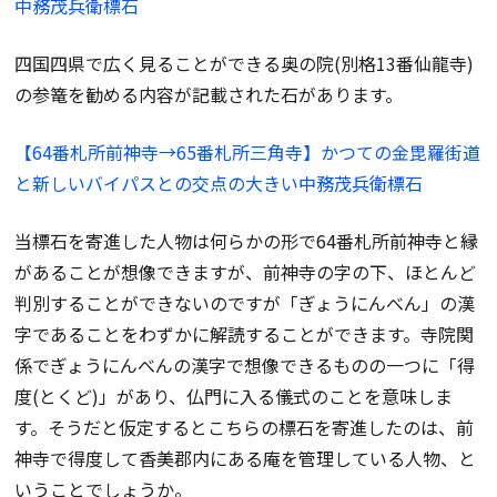
中務茂兵衛標石
四国四県で広く見ることができる奥の院(別格13番仙龍寺)
の参篭を勧める内容が記載された石があります。
【64番札所前神寺→65番札所三角寺】かつての金毘羅街道
と新しいバイパスとの交点の大きい中務茂兵衛標石
当標石を寄進した人物は何らかの形で64番札所前神寺と縁
があることが想像できますが、前神寺の字の下、ほとんど
判別することができないのですが「ぎょうにんべん」の漢
字であることをわずかに解読することができます。寺院関
係でぎょうにんべんの漢字で想像できるものの一つに「得
度(とくど)」があり、仏門に入る儀式のことを意味しま
す。そうだと仮定するとこちらの標石を寄進したのは、前
神寺で得度して香美郡内にある庵を管理している人物、と
いうことでしょうか。