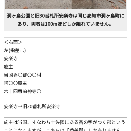
洞ヶ島公園と旧30番札所安楽寺は同じ高知市洞ヶ島町に
あり、両者は100mほどしか離れていません。
＜右面＞
左(指差し)
安楽寺
施主
当國香〇郡〇〇村
阿〇〇庵主
六十四番前神寺〇
安楽寺→旧30番札所安楽寺
施主は当国、すなわち土佐國にある香の字がつく郡という
ことになりますが、こちらは「香美郡」しかありません。