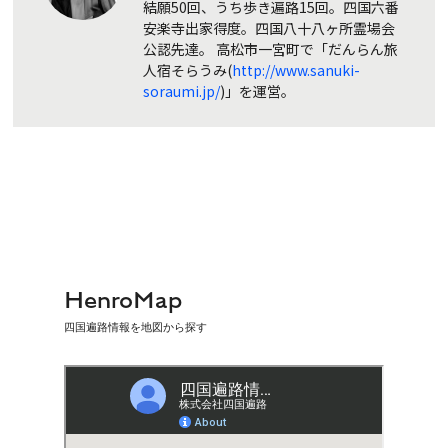
結願50回、うち歩き遍路15回。四国六番
安楽寺出家得度。四国八十八ヶ所霊場会
公認先達。 高松市一宮町で「だんらん旅
人宿そらうみ(
http://www.sanuki-
soraumi.jp/
)」を運営。
HenroMap
四国遍路情報を地図から探す