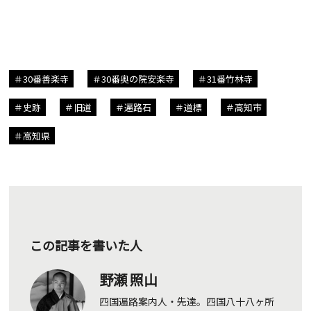
30番善楽寺
30番奥の院安楽寺
31番竹林寺
史跡
旧道
遍路石
道標
高知市
高知県
この記事を書いた人
野瀬 照山
四国遍路案内人・先達。四国八十八ヶ所