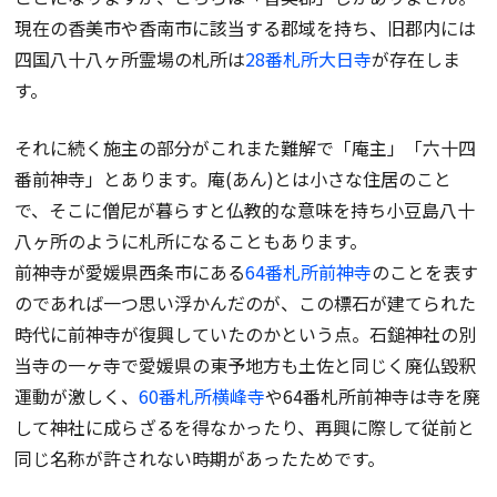
現在の香美市や香南市に該当する郡域を持ち、旧郡内には
四国八十八ヶ所霊場の札所は
28番札所大日寺
が存在しま
す。
それに続く施主の部分がこれまた難解で「庵主」「六十四
番前神寺」とあります。庵(あん)とは小さな住居のこと
で、そこに僧尼が暮らすと仏教的な意味を持ち小豆島八十
八ヶ所のように札所になることもあります。
前神寺が愛媛県西条市にある
64番札所前神寺
のことを表す
のであれば一つ思い浮かんだのが、この標石が建てられた
時代に前神寺が復興していたのかという点。石鎚神社の別
当寺の一ヶ寺で愛媛県の東予地方も土佐と同じく廃仏毀釈
運動が激しく、
60番札所横峰寺
や64番札所前神寺は寺を廃
して神社に成らざるを得なかったり、再興に際して従前と
同じ名称が許されない時期があったためです。