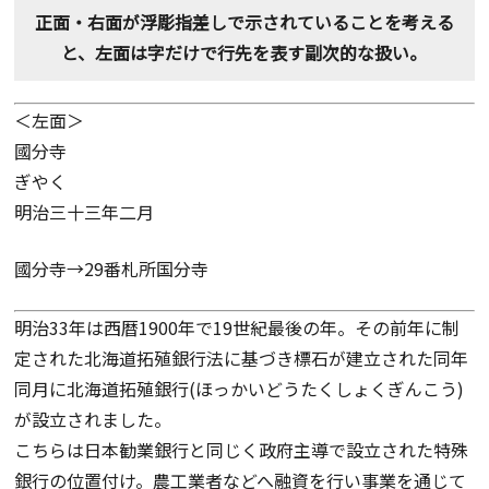
正面・右面が浮彫指差しで示されていることを考える
と、左面は字だけで行先を表す副次的な扱い。
＜左面＞
國分寺
ぎやく
明治三十三年二月
國分寺→29番札所国分寺
明治33年は西暦1900年で19世紀最後の年。その前年に制
定された北海道拓殖銀行法に基づき標石が建立された同年
同月に北海道拓殖銀行(ほっかいどうたくしょくぎんこう)
が設立されました。
こちらは日本勧業銀行と同じく政府主導で設立された特殊
銀行の位置付け。農工業者などへ融資を行い事業を通じて