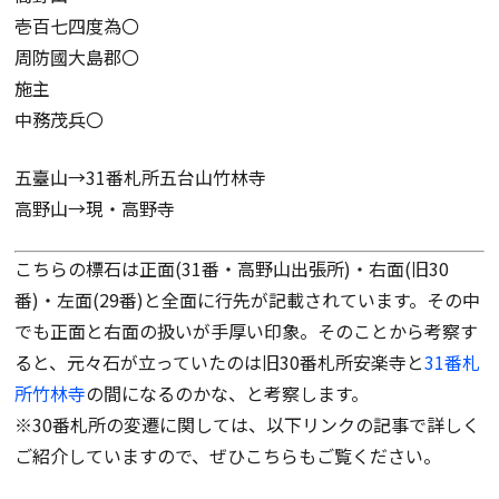
壱百七四度為〇
周防國大島郡〇
施主
中務茂兵〇
五臺山→31番札所五台山竹林寺
高野山→現・高野寺
こちらの標石は正面(31番・高野山出張所)・右面(旧30
番)・左面(29番)と全面に行先が記載されています。その中
でも正面と右面の扱いが手厚い印象。そのことから考察す
ると、元々石が立っていたのは旧30番札所安楽寺と
31番札
所竹林寺
の間になるのかな、と考察します。
※30番札所の変遷に関しては、以下リンクの記事で詳しく
ご紹介していますので、ぜひこちらもご覧ください。