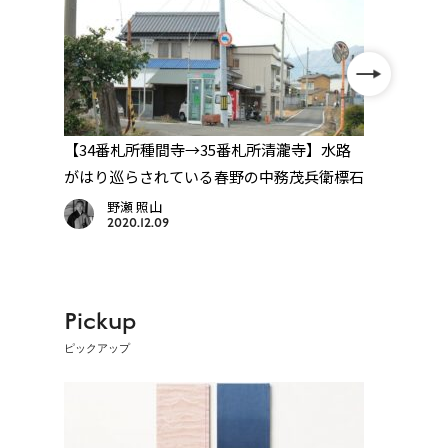
証の
【34番札所種間寺→35番札所清瀧寺】水路
【高
がはり巡らされている春野の中務茂兵衛標石
30番
野瀬 照山
2020.12.09
Pickup
ピックアップ