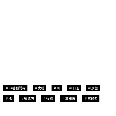
34番種間寺
史跡
川
旧道
景色
橋
遍路石
道標
高知市
高知県