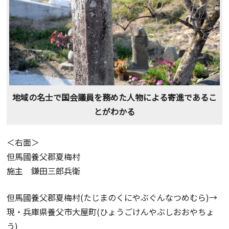
地域の名士で国会議員を務めた人物による寄進であるこ
とがわかる
＜右面＞
但馬國養父郡夏梅村
施主 鎌田三郎兵衛
但馬國養父郡夏梅村(たじまのくにやぶぐんなつめむら)→
現・兵庫県養父市大屋町(ひょうごけんやぶしおおやちょ
う)