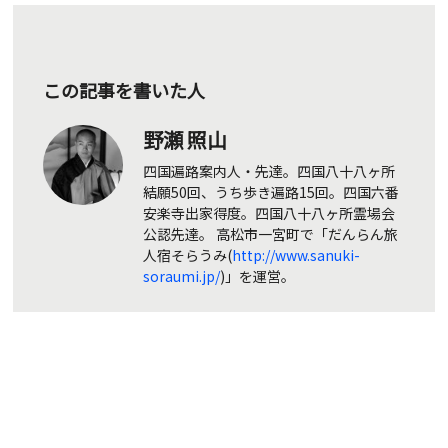
この記事を書いた人
野瀬 照山
四国遍路案内人・先達。四国八十八ヶ所
結願50回、うち歩き遍路15回。四国六番
安楽寺出家得度。四国八十八ヶ所霊場会
公認先達。 高松市一宮町で「だんらん旅
人宿そらうみ(
http://www.sanuki-
soraumi.jp/
)」を運営。