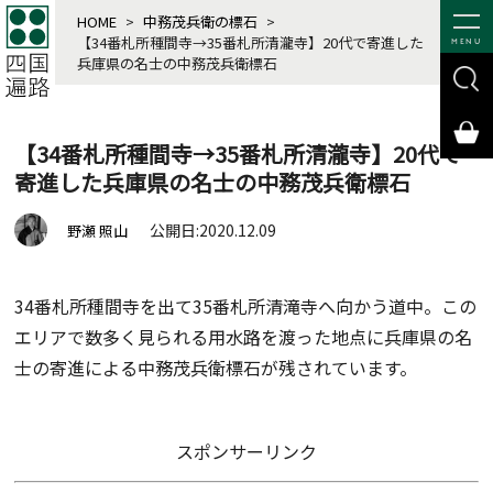
HOME
>
中務茂兵衛の標石
>
【34番札所種間寺→35番札所清瀧寺】20代で寄進した
MENU
兵庫県の名士の中務茂兵衛標石
【34番札所種間寺→35番札所清瀧寺】20代で
寄進した兵庫県の名士の中務茂兵衛標石
公開日:2020.12.09
野瀬 照山
34番札所種間寺を出て35番札所清滝寺へ向かう道中。この
エリアで数多く見られる用水路を渡った地点に兵庫県の名
士の寄進による中務茂兵衛標石が残されています。
スポンサーリンク