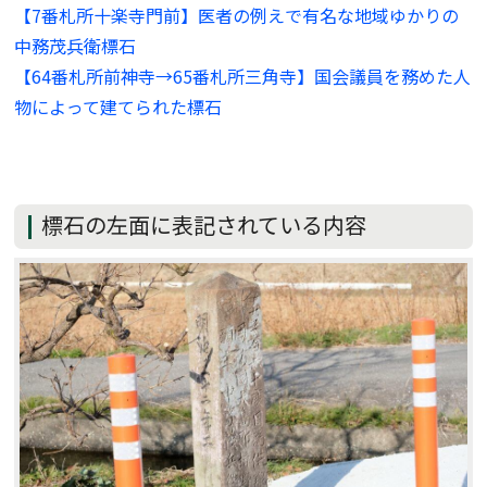
【7番札所十楽寺門前】医者の例えで有名な地域ゆかりの
中務茂兵衛標石
【64番札所前神寺→65番札所三角寺】国会議員を務めた人
物によって建てられた標石
標石の左面に表記されている内容