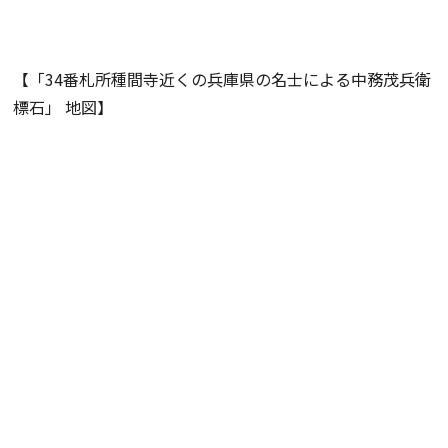
【「34番札所種間寺近くの兵庫県の名士による中務茂兵衛
標石」 地図】