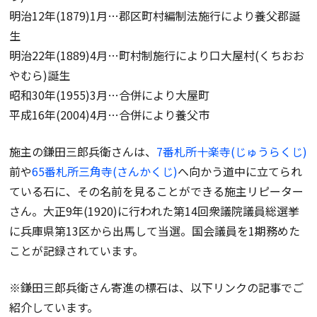
明治12年(1879)1月…郡区町村編制法施行により養父郡誕
生
明治22年(1889)4月…町村制施行により口大屋村(くちおお
やむら)誕生
昭和30年(1955)3月…合併により大屋町
平成16年(2004)4月…合併により養父市
施主の鎌田三郎兵衛さんは、
7番札所十楽寺(じゅうらくじ)
前や
65番札所三角寺(さんかくじ)
へ向かう道中に立てられ
ている石に、その名前を見ることができる施主リピーター
さん。大正9年(1920)に行われた第14回衆議院議員総選挙
に兵庫県第13区から出馬して当選。国会議員を1期務めた
ことが記録されています。
※鎌田三郎兵衛さん寄進の標石は、以下リンクの記事でご
紹介しています。