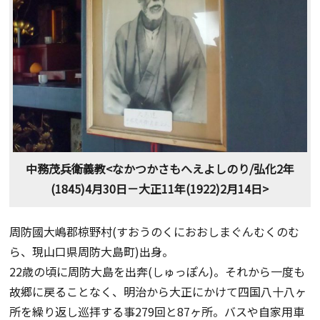
中務茂兵衛義教<なかつかさもへえよしのり/弘化2年
(1845)4月30日－大正11年(1922)2月14日>
周防國大嶋郡椋野村(すおうのくにおおしまぐんむくのむ
ら、現山口県周防大島町)出身。
22歳の頃に周防大島を出奔(しゅっぽん)。それから一度も
故郷に戻ることなく、明治から大正にかけて四国八十八ヶ
所を繰り返し巡拝する事279回と87ヶ所。バスや自家用車