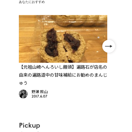
あなたにおすすめ
路
【元祖山崎へんろいし饅頭】遍路石が店名の
【29
由来の遍路道中の甘味補給にお勧めのまんじ
「へ
ゅう
野瀬 照山
2017.6.07
Pickup