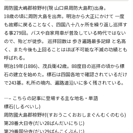
周防國大嶋郡椋野村(現 山口県周防大島町)出身。
18歳の頃に周防大島を出奔。明治から大正にかけて 一度
も故郷に戻ることなく、四国八十八ヶ所を繰り返し巡拝す
る事279回。バスや自家用車が普及している時代ではない
ので、殆どが徒歩。 巡拝回数は 歩き遍路最多記録 と名高
く、また今後も上回ることはほぼ不可能な不滅の功績とも
呼ばれる。
明治19年(1886)、茂兵衛42歳。88度目の巡拝の頃から標
石の建立を始めた。標石は四国各地で確認されているだけ
で243基。札所の境内、遍路道沿いに多く残されている。
—– こちらの記事に登場する主な地名・単語
標石(しるべいし)
周防國大島郡椋野村(すおうこくおおしまぐんむくのむら)
第28番大日寺(だい28ばんだいにちじ)
第29番国分寺(だい29ばんこくぶんじ)