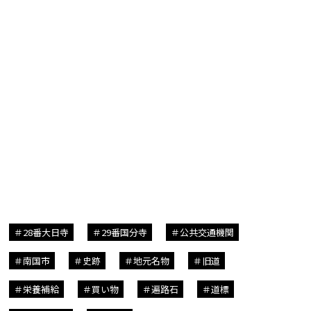
28番大日寺
29番国分寺
公共交通機関
南国市
史跡
地元名物
旧道
栄養補給
買い物
遍路石
道標