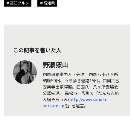
高知グルメ
高知県
この記事を書いた人
野瀬 照山
四国遍路案内人・先達。四国八十八ヶ所
結願50回、うち歩き遍路15回。四国六番
安楽寺出家得度。四国八十八ヶ所霊場会
公認先達。 高松市一宮町で「だんらん旅
人宿そらうみ(
http://www.sanuki-
soraumi.jp/
)」を運営。