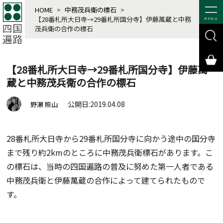
HOME
>
中務茂兵衛の標石
>
【28番札所大日寺→29番札所国分寺】伊藤萬蔵と中務
MENU
茂兵衛の合作の標石
【28番札所大日寺→29番札所国分寺】伊藤萬
蔵と中務茂兵衛の合作の標石
公開日:2019.04.08
野瀬 照山
28番札所大日寺から29番札所国分寺に向かう途中の国分寺
まで残り約2kmのところに中務茂兵衛標石があります。こ
の標石は、当時の四国遍路の普及に努めた第一人者である
中務茂兵衛と伊藤萬蔵の合作によって建てられたもので
す。