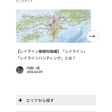
ピックアップ
【レイライン基礎知識編】「レイライン」
「レイラインハンティング」とは？
年
四国
..
内田一成
2016.04.09
エリアから探す