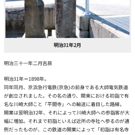
明治31年2月
明治三十一年二月吉辰
明治31年＝1898年。
同年同月、京浜急行電鉄(京急)の前身である大師電気鉄道
が創立されました。その名の通り、関東における初詣で有
名な川崎大師こと「平間寺」への輸送に着目した路線。
開業は翌明治32年、それによって川崎大師への参詣客が大
幅に増加。それまで初詣といえば近所の寺社へ参るのが通
例だったものが、この鉄道の開業によって「初詣は有名寺