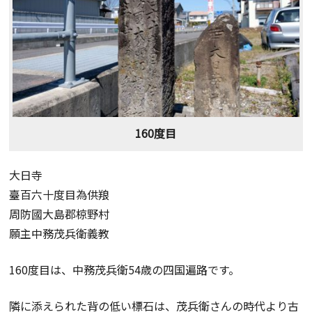
160度目
大日寺
臺百六十度目為供羪
周防國大島郡椋野村
願主中務茂兵衛義教
160度目は、中務茂兵衛54歳の四国遍路です。
隣に添えられた背の低い標石は、茂兵衛さんの時代より古