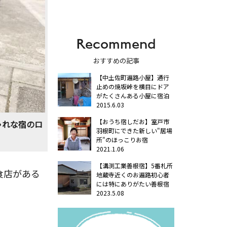
Recommend
おすすめの記事
【中土佐町遍路小屋】通行
止めの焼坂峠を横目にドア
がたくさんある小屋に宿泊
2015.6.03
【おうち宿しだお】室戸市
ゃれな宿のロ
羽根町にできた新しい"居場
所"のほっこりお宿
2021.1.06
【溝渕工業善根宿】5番札所
食店がある
地蔵寺近くのお遍路初心者
には特にありがたい善根宿
2023.5.08