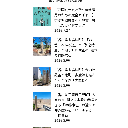
最近追加された記事
【四国八十八ヶ所～歩き遍
路のための完全ガイド～】
歩きお遍路さんの事情に特
化したガイドブック
2026.7.27
【香川県多度津町】「77
番・へんろ道」と「弥谷寺
道」と刻まれた大正4年建立
の遍路標石
2026.3.06
【香川県多度津町】金刀比
羅宮と港町・多度津を結ん
だことを表す大型標石
2026.3.06
【香川県三豊市三野町】大
祭の2日間だけ本殿に参拝で
きる「津嶋神社」の近くで
仲多度郡をアピールする
「郡界石」
2026.3.06