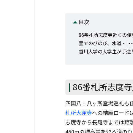
目次
86番札所志度寺近くの
畳でのびのび、水道・ト
香川大学の大学生が手造
86番札所志度
四国八十八ヶ所霊場巡礼も
札所大窪寺
への結願ロード
志度寺から長尾寺までは距離
450mの標高差を登る道の