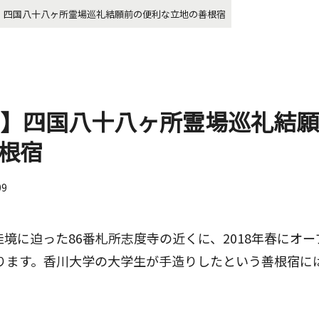
GUE】四国八十八ヶ所霊場巡礼結願前の便利な立地の善根宿
GUE】四国八十八ヶ所霊場巡礼結
根宿
09
境に迫った86番札所志度寺の近くに、2018年春にオー
」があります。香川大学の大学生が手造りしたという善根宿に
。