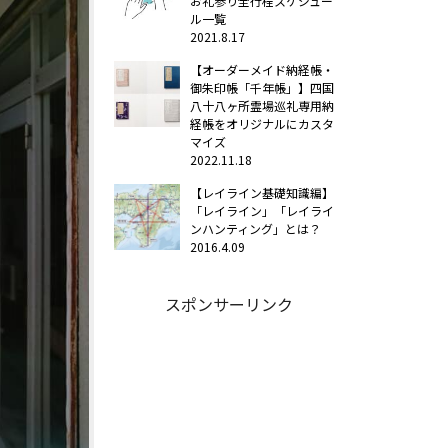
お礼参り全行程スケジュー
ル一覧
2021.8.17
【オーダーメイド納経帳・
御朱印帳「千年帳」】四国
八十八ヶ所霊場巡礼専用納
経帳をオリジナルにカスタ
マイズ
2022.11.18
【レイライン基礎知識編】
「レイライン」「レイライ
ンハンティング」とは？
2016.4.09
スポンサーリンク