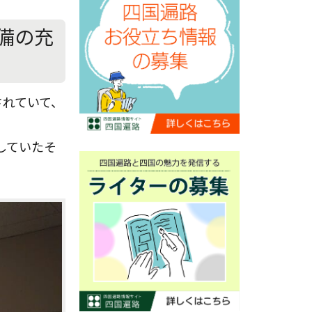
備の充
されていて、
していたそ