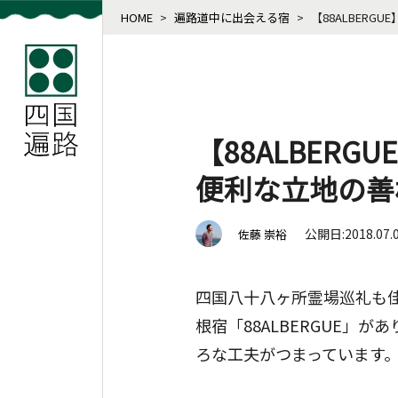
HOME
>
遍路道中に出会える宿
>
【88ALBER
【88ALBER
便利な立地の善
公開日:2018.07.
佐藤 崇裕
四国八十八ヶ所霊場巡礼も佳
根宿「88ALBERGUE
ろな工夫がつまっています