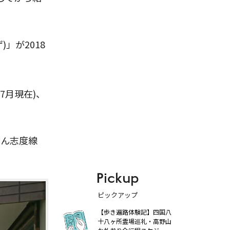
」が2018
7月現在)、
でん志度線
Pickup
ピックアップ
【歩き遍路体験記】四国八
十八ヶ所霊場巡礼・高野山