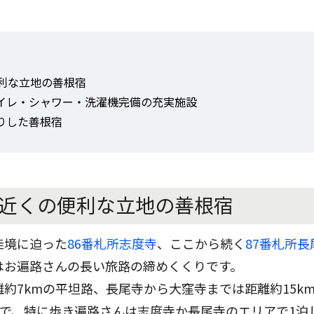
便利な立地の善根宿
イレ・シャワー・洗濯機完備の充実施設
りした善根宿
寺近くの便利な立地の善根宿
佳境に迫った
86番札所志度寺
、ここから続く
87番札所長
はお遍路さんの長い旅路の締めくくりです。
約7kmの平坦路、長尾寺から大窪寺までは距離約15k
りで、特に歩き遍路さんは志度寺か長尾寺のエリアで1泊