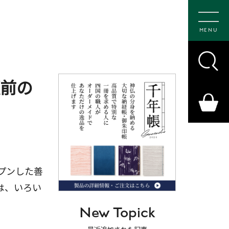
MENU
願前の
プンした善
は、いろい
New Topick