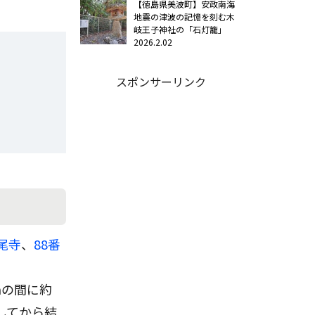
【徳島県美波町】安政南海
地震の津波の記憶を刻む木
岐王子神社の「石灯籠」
2026.2.02
スポンサーリンク
尾寺
、
88番
mの間に約
してから結