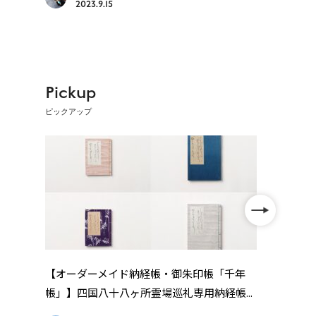
2023.9.15
Pickup
ピックアップ
【オーダーメイド納経帳・御朱印帳「千年
【歩
帳」】四国八十八ヶ所霊場巡礼専用納経帳...
礼・高