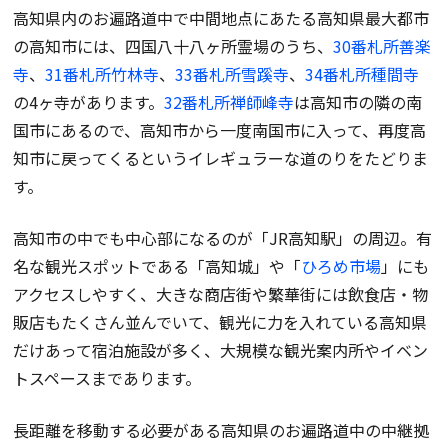
高知県内のお遍路道中で中間地点にあたる高知県最大都市
の高知市には、四国八十八ヶ所霊場のうち、
30番札所善楽
寺
、
31番札所竹林寺
、
33番札所雪蹊寺
、
34番札所種間寺
の4ヶ寺があります。
32番札所禅師峰寺
は高知市の隣の南
国市にあるので、高知市から一度南国市に入って、再度高
知市に戻ってくるというイレギュラーな道のりをたどりま
す。
高知市の中でも中心部になるのが「JR高知駅」の周辺。有
名な観光スポットである「高知城」や「
ひろめ市場
」にも
アクセスしやすく、大きな商店街や繁華街には飲食店・物
販店もたくさん並んでいて、観光に力を入れている高知県
だけあって宿泊施設が多く、大規模な観光案内所やイベン
トスペースまであります。
長距離を移動する必要がある高知県のお遍路道中の中継拠