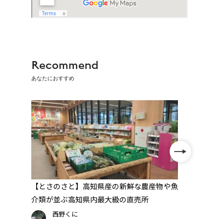
Recommend
あなたにおすすめ
知県
【とさのさと】高知県産の新鮮な農産物や魚
【鳥
気焼
介類が並ぶ高知県内最大級の直売所
ソー
西野くに