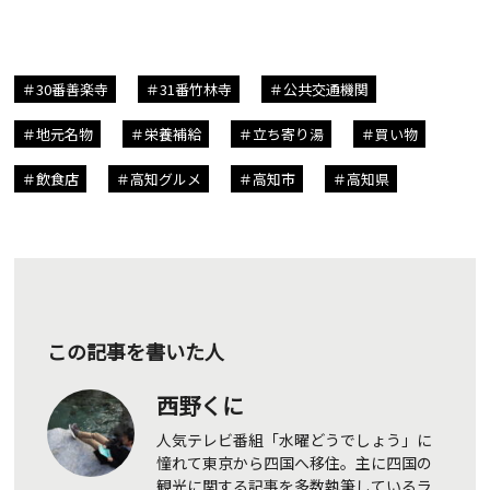
30番善楽寺
31番竹林寺
公共交通機関
地元名物
栄養補給
立ち寄り湯
買い物
飲食店
高知グルメ
高知市
高知県
この記事を書いた人
西野くに
人気テレビ番組「水曜どうでしょう」に
憧れて東京から四国へ移住。主に四国の
観光に関する記事を多数執筆しているラ