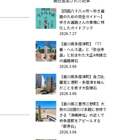
最近追加された記事
【四国八十八ヶ所～歩き遍
路のための完全ガイド～】
歩きお遍路さんの事情に特
化したガイドブック
2026.7.27
【香川県多度津町】「77
番・へんろ道」と「弥谷寺
道」と刻まれた大正4年建立
の遍路標石
2026.3.06
【香川県多度津町】金刀比
羅宮と港町・多度津を結ん
だことを表す大型標石
2026.3.06
【香川県三豊市三野町】大
祭の2日間だけ本殿に参拝で
きる「津嶋神社」の近くで
仲多度郡をアピールする
「郡界石」
2026.3.06