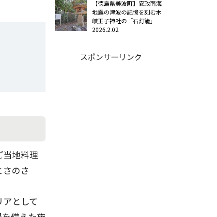
【徳島県美波町】安政南海
地震の津波の記憶を刻む木
岐王子神社の「石灯籠」
2026.2.02
スポンサーリンク
ご当地料理
とさのさ
リアとして
場を備えた施