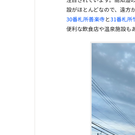
設がほとんどなので、遠方
30番札所善楽寺
と
31番札所
便利な飲食店や温泉施設も