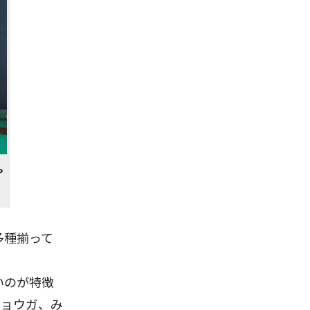
ゃ
多種揃って
いのが特徴
ショウガ、み