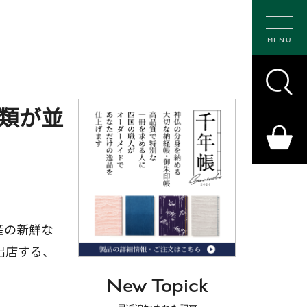
MENU
類が並
産の新鮮な
出店する、
New Topick