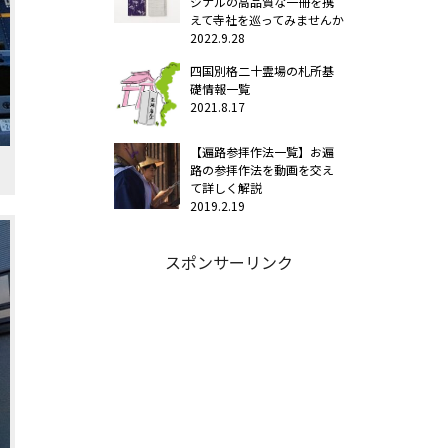
ジナルの高品質な一冊を携
えて寺社を巡ってみませんか
2022.9.28
四国別格二十霊場の札所基
礎情報一覧
2021.8.17
【遍路参拝作法一覧】お遍
路の参拝作法を動画を交え
て詳しく解説
2019.2.19
スポンサーリンク