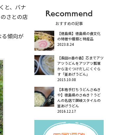
くと、バナ
Recommend
さのさとの店
おすすめの記事
【徳島県】徳島県の食文化
なる傾向が
の特徴や種類と特産品
2023.8.24
【長田in香の香】芯までアツ
アツうどんをアツアツ瓢箪
から注ぐつけだしにくぐら
す「釜あげうどん」
2015.10.08
【本格手打ちうどんさぬき
や】徳島県のさぬき？うど
んの名店で讃岐スタイルの
釜あげうどん
2016.12.17