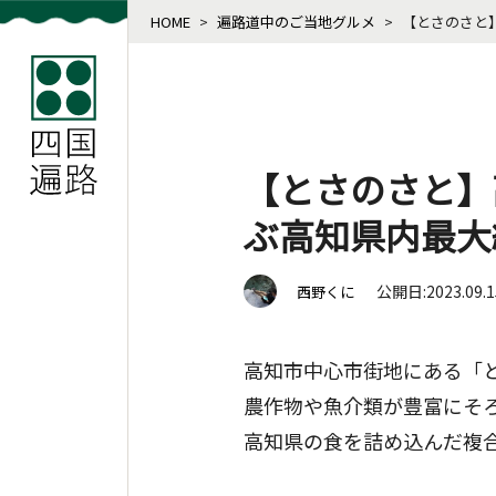
HOME
>
遍路道中のご当地グルメ
>
【とさのさと
【とさのさと】
ぶ高知県内最大
公開日:2023.09.
西野くに
高知市中心市街地にある「
農作物や魚介類が豊富にそ
高知県の食を詰め込んだ複