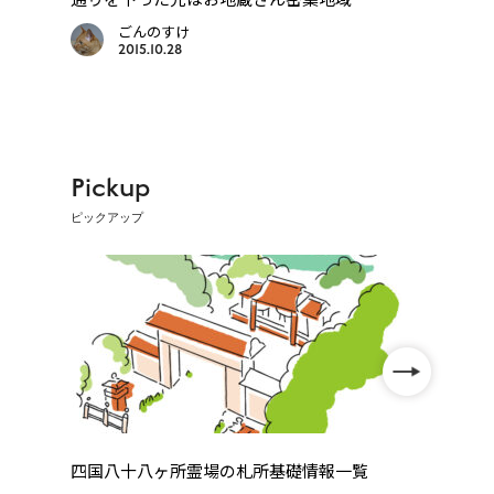
宿
ごんのすけ
2015.10.28
Pickup
ピックアップ
を動
四国八十八ヶ所霊場の札所基礎情報一覧
【オ