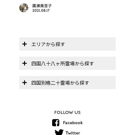
帳」】
廣瀬美音子
2021.08.17
エリアから探す
四国八十八ヶ所霊場から探す
四国別格二十霊場から探す
FOLLOW US
Facebook
Twitter