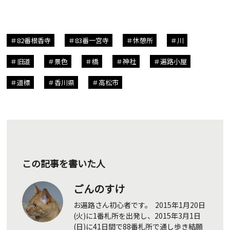
82番根香寺
83番一宮寺
休憩所
川
旧道
景色
橋
神社
遍路小屋
道標
香川県
高松市
この記事を書いた人
ごんのすけ
お遍路さん初心者です。 2015年1月20日
(火)に1番札所を出発し、2015年3月1日
(日)に41日間で88番札所で通し歩き結願