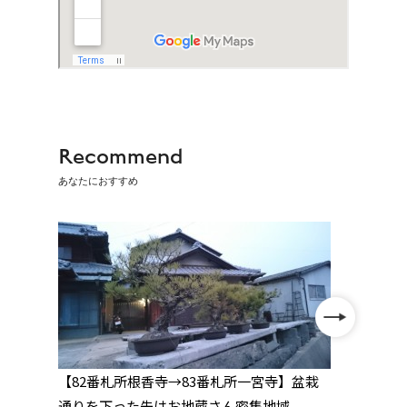
Recommend
あなたにおすすめ
並ぶ
【82番札所根香寺→83番札所一宮寺】盆栽
【83
」を
通りを下った先はお地蔵さん密集地域
川沿