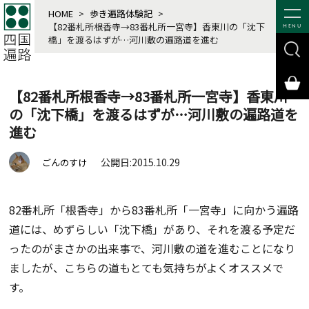
HOME
>
歩き遍路体験記
>
【82番札所根香寺→83番札所一宮寺】香東川の「沈下
MENU
橋」を渡るはずが…河川敷の遍路道を進む
【82番札所根香寺→83番札所一宮寺】香東川
の「沈下橋」を渡るはずが…河川敷の遍路道を
進む
公開日:2015.10.29
ごんのすけ
82番札所「根香寺」から83番札所「一宮寺」に向かう遍路
道には、めずらしい「沈下橋」があり、それを渡る予定だ
ったのがまさかの出来事で、河川敷の道を進むことになり
ましたが、こちらの道もとても気持ちがよくオススメで
す。