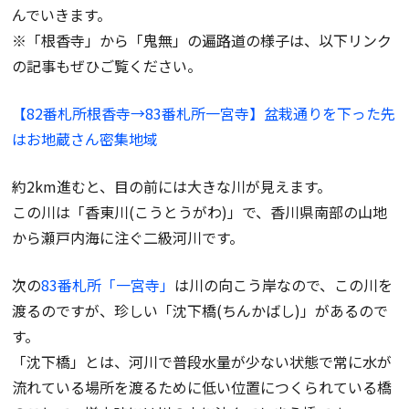
んでいきます。
※「根香寺」から「鬼無」の遍路道の様子は、以下リンク
の記事もぜひご覧ください。
【82番札所根香寺→83番札所一宮寺】
盆栽通りを下った先
はお地蔵さん密集地域
約2km進むと、目の前には大きな川が見えます。
この川は「香東川(こうとうがわ)」で、香川県南部の山地
から瀬戸内海に注ぐ二級河川です。
次の
83番札所「一宮寺」
は川の向こう岸なので、この川を
渡るのですが、珍しい「沈下橋(ちんかばし)」があるので
す。
「沈下橋」とは、河川で普段水量が少ない状態で常に水が
流れている場所を渡るために低い位置につくられている橋