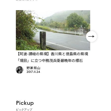
っ
【阿波-讃岐の県境】香川県と徳島県の県境
【13
兵衛
「境目」に立つ中務茂兵衛最晩年の標石
川渡
野瀬 照山
2017.11.24
Pickup
ピックアップ