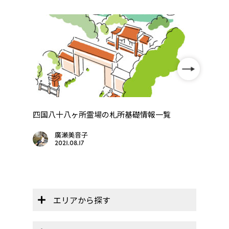
」
四国八十八ヶ所霊場の札所基礎情報一覧
四国
廣瀬美音子
2021.08.17
エリアから探す