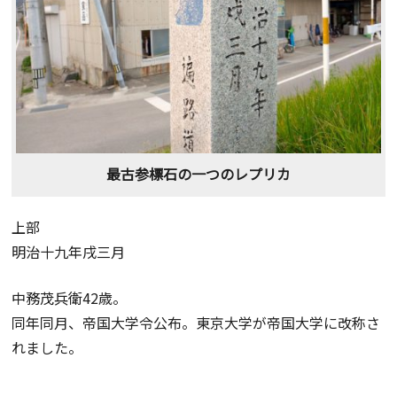
最古参標石の一つのレプリカ
上部
明治十九年戌三月
中務茂兵衛42歳。
同年同月、帝国大学令公布。東京大学が帝国大学に改称さ
れました。