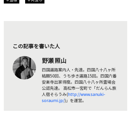
この記事を書いた人
野瀬 照山
四国遍路案内人・先達。四国八十八ヶ所
結願50回、うち歩き遍路15回。四国六番
安楽寺出家得度。四国八十八ヶ所霊場会
公認先達。 高松市一宮町で「だんらん旅
人宿そらうみ(
http://www.sanuki-
soraumi.jp/
)」を運営。