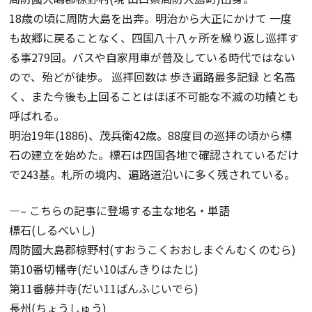
18歳の頃に周防大島を出奔。明治から大正にかけて 一度
も故郷に戻ることなく、四国八十八ヶ所を繰り返し巡拝す
る事279回。バスや自家用車が普及している時代ではない
ので、殆どが徒歩。 巡拝回数は 歩き遍路最多記録 と名高
く、また今後も上回ることはほぼ不可能な不滅の功績とも
呼ばれる。
明治19年(1886)、茂兵衛42歳。88度目の巡拝の頃から標
石の建立を始めた。標石は四国各地で確認されているだけ
で243基。札所の境内、遍路道沿いに多く残されている。
—– こちらの記事に登場する主な地名・単語
標石(しるべいし)
周防國大島郡椋野村(すおうこくおおしまぐんむくのむら)
第10番切幡寺(だい10ばんきりはたじ)
第11番藤井寺(だい11ばんふじいでら)
長州(ちょうしゅう)