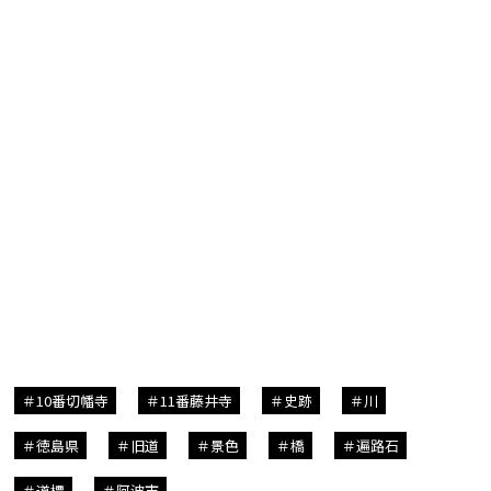
10番切幡寺
11番藤井寺
史跡
川
徳島県
旧道
景色
橋
遍路石
道標
阿波市