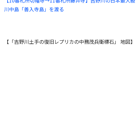
【10番札所切幡寺→11番札所藤井寺】吉野川の日本最大級
川中島「善入寺島」を渡る
【「吉野川土手の復旧レプリカの中務茂兵衛標石」 地図】