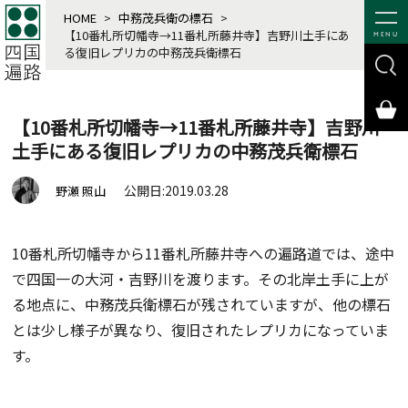
HOME
>
中務茂兵衛の標石
>
【10番札所切幡寺→11番札所藤井寺】吉野川土手にあ
MENU
る復旧レプリカの中務茂兵衛標石
【10番札所切幡寺→11番札所藤井寺】吉野川
土手にある復旧レプリカの中務茂兵衛標石
公開日:2019.03.28
野瀬 照山
10番札所切幡寺から11番札所藤井寺への遍路道では、途中
で四国一の大河・吉野川を渡ります。その北岸土手に上が
る地点に、中務茂兵衛標石が残されていますが、他の標石
とは少し様子が異なり、復旧されたレプリカになっていま
す。