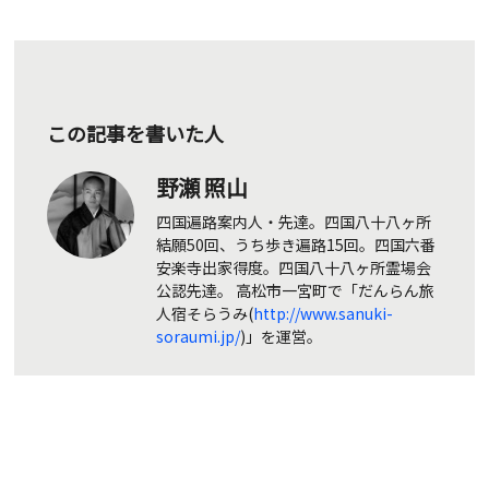
この記事を書いた人
野瀬 照山
四国遍路案内人・先達。四国八十八ヶ所
結願50回、うち歩き遍路15回。四国六番
安楽寺出家得度。四国八十八ヶ所霊場会
公認先達。 高松市一宮町で「だんらん旅
人宿そらうみ(
http://www.sanuki-
soraumi.jp/
)」を運営。