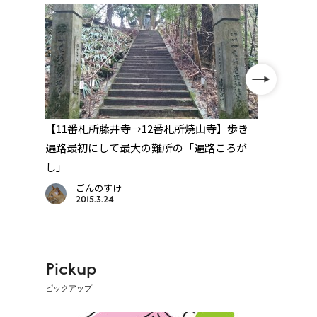
跡
【11番札所藤井寺→12番札所焼山寺】歩き
【12
衛標
遍路最初にして最大の難所の「遍路ころが
遍路
し」
大師
ごんのすけ
2015.3.24
Pickup
ピックアップ