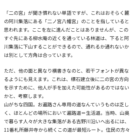
「二の宮」が聞き慣れない単語ですが、これはおそらく麓
の阿川集落にある「二ノ宮八幡宮」のことを指していると
思われます。ここを左に進んだことはありませんが、この
すぐ先にある柳水庵の近くを通っている林道は、下ると阿
川集落に下山することができるので、通れるか通れないか
は別として方角は合っています。
ただ、他の面と異なり横書きなのと、若干フォントが異な
るようにも見えます。これは、標石建立後に二の宮の方向
を示すために、他人が手を加えた可能性があるのではない
かと、考察します。
山がちな四国。お遍路さん専用の道なんていうものは乏し
く、ほとんどの場所において遍路道＝生活道。当時、山奥
で暮らす人々が大きな集落がある吉野川沿いへ出るには、
11番札所藤井寺から続くこの道が最短ルート。住民の方々