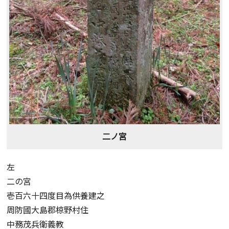
二ノ宮
左
二の宮
壱百六十四度目為供養建之
周防國大島郡椋野村住
中務茂兵衛義教