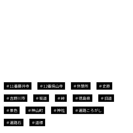
11番藤井寺
12番焼山寺
休憩所
史跡
吉野川市
坂道
峠
徳島県
旧道
景色
神山町
神社
遍路ころがし
遍路石
道標