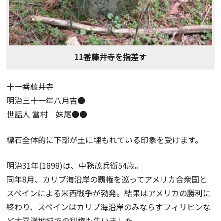
11番藤井寺を指差す
十一番藤井寺
明治三十一年八月吉●
世話人 當村 妹尾●●
標石全体的に下部が土に埋もれている印象を受けます。
明治31年(1898)は、中務茂兵衛54歳。
同年8月、カリブ海沿岸の覇権を巡ってアメリカ合衆国と
スペインによる米西戦争が勃発。結果はアメリカの勝利に
終わり、スペインはカリブ海沿岸のみならずフィリピンな
ど太平洋地域での利権も失いました。