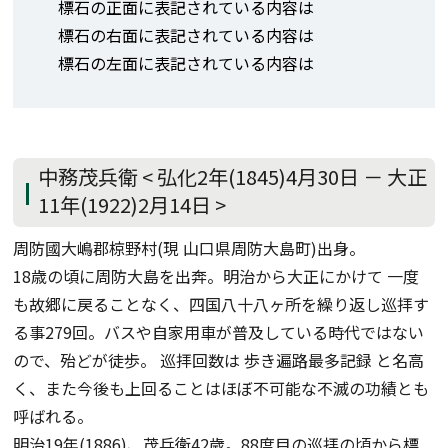
標石の正面に表記されている内容は
標石の右面に表記されている内容は
標石の左面に表記されている内容は
中務茂兵衛 < 弘化2年(1845)4月30日 － 大正
11年(1922)2月14日 >
周防國大嶋郡椋野村(現 山口県周防大島町)出身。
18歳の頃に周防大島を出奔。明治から大正にかけて 一度
も故郷に戻ることなく、四国八十八ヶ所を繰り返し巡拝す
る事279回。バスや自家用車が普及している時代ではない
ので、殆どが徒歩。 巡拝回数は 歩き遍路最多記録 と名高
く、また今後も上回ることはほぼ不可能な不滅の功績とも
呼ばれる。
明治19年(1886)、茂兵衛42歳。88度目の巡拝の頃から標