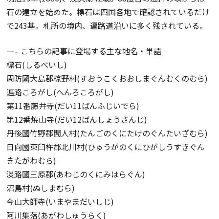
石の建立を始めた。標石は四国各地で確認されているだけ
で243基。札所の境内、遍路道沿いに多く残されている。
—– こちらの記事に登場する主な地名・単語
標石(しるべいし)
周防國大島郡椋野村(すおうこくおおしまぐんむくのむら)
遍路ころがし(へんろころがし)
第11番藤井寺(だい11ばんふじいでら)
第12番焼山寺(だい12ばんしょうさんじ)
丹後國竹野郡間人村(たんごのくにたけのぐんたいざむら)
日向國東臼杵郡北川村(ひゅうがのくにひがしうすきぐん
きたがわむら)
淡路國三原郡(あわじのくにみはらぐん)
沼島村(ぬしまむら)
今山大師寺(いまやまだいしじ)
阿川集落(あがわしゅうらく)