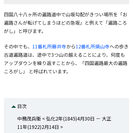
四国八十八ヶ所の遍路道中で山坂勾配がきつい場所を「お
遍路さんが転げてしまうほどの急坂」と例えて「遍路ころ
がし」と呼びます。
その中でも、
11番札所藤井寺
から
12番札所焼山寺
への歩き
古道遍路道は、途中で3つ山の越えることにより、何度も
アップダウンを繰り返すことから、「四国遍路最大の遍路
ころがし」 と呼ばれています。
目次
中務茂兵衛 < 弘化2年(1845)4月30日 － 大正
11年(1922)2月14日 >