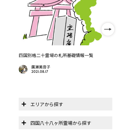
を動
四国別格二十霊場の札所基礎情報一覧
【オ
帳」】
廣瀬美音子
2021.08.17
エリアから探す
四国八十八ヶ所霊場から探す