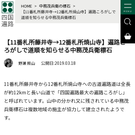
HOME
>
中務茂兵衛の標石
>
【11番札所藤井寺→12番札所焼山寺】遍路ころがしで
MENU
道順を知らせる中務茂兵衛標石
【11番札所藤井寺→12番札所焼山寺】遍路こ
ろがしで道順を知らせる中務茂兵衛標石
公開日:2019.03.18
野瀬 照山
11番札所藤井寺から12番札所焼山寺への古道遍路道は全長
が約12kmと長い山道で「四国遍路最大の遍路ころがし」
と呼ばれています。山中の分かれ又に残されている中務茂
兵衛標石は複数地域の施主が協力して建立されたようで
す。