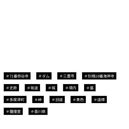
71番弥谷寺
ダム
三豊市
別格18番海岸寺
史跡
坂道
城
境内
墓
多度津町
峠
旧道
景色
道標
鐘撞堂
香川県