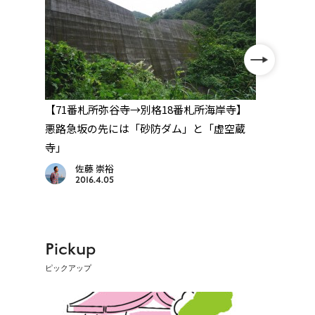
へ
【71番札所弥谷寺→別格18番札所海岸寺】
【88
悪路急坂の先には「砂防ダム」と「虚空蔵
別格
寺」
佐藤 崇裕
2016.4.05
Pickup
ピックアップ