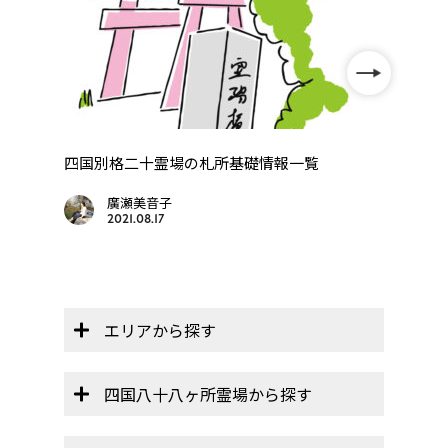
【レ
「レ
巡
四国別格二十霊場の札所基礎情報一覧
..
廣瀬美音子
2021.08.17
エリアから探す
四国八十八ヶ所霊場から探す