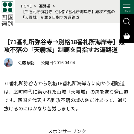
HOME
>
遍路道
>
【71番札所弥谷寺→別格18番札所海岸寺】難攻不落の
MENU
「天霧城」制覇を目指すお遍路道
【71番札所弥谷寺→別格18番札所海岸寺】難
攻不落の「天霧城」制覇を目指すお遍路道
公開日:2016.04.04
佐藤 崇裕
71番札所弥谷寺から別格18番札所海岸寺に向かう遍路道
は、室町時代に築かれた山城「天霧城」の跡を進む登山道
です。四国を代表する難攻不落の城の跡だけあって、通り
抜けるのにはかなり苦労しました。
スポンサーリンク