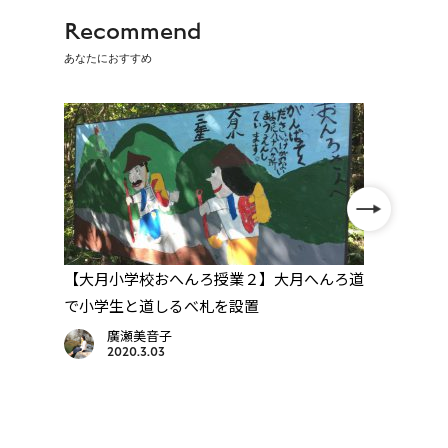
Recommend
あなたにおすすめ
救っ
【大月小学校おへんろ授業２】大月へんろ道
【大
で小学生と道しるべ札を設置
を守
廣瀬美音子
2020.3.03