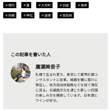
境内
墓
大月町
旧道
海岸
祈願
神社
道標
高知県
この記事を書いた人
廣瀬美音子
札幌で生まれ育ち、東京にて都市計画コ
ンサルタントに従事。結婚を機に香川に
移住し、地方自治体勤務などを経て現在
に至る。お遍路文化を通じた新しい四国
の楽しみ方を模索しています。日本酒と
ワインが好き。