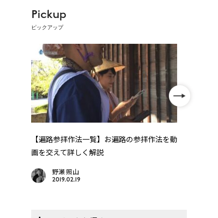
Pickup
ピックアップ
【レ
「レ
巡
【遍路参拝作法一覧】お遍路の参拝作法を動
..
画を交えて詳しく解説
野瀬 照山
2019.02.19