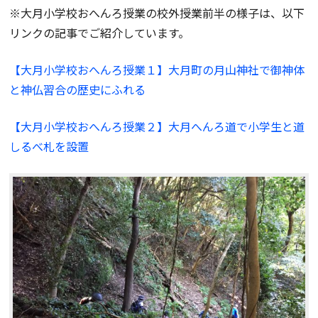
※大月小学校おへんろ授業の校外授業前半の様子は、以下
リンクの記事でご紹介しています。
【大月小学校おへんろ授業１】大月町の月山神社で御神体
と神仏習合の歴史にふれる
【大月小学校おへんろ授業２】大月へんろ道で小学生と道
しるべ札を設置