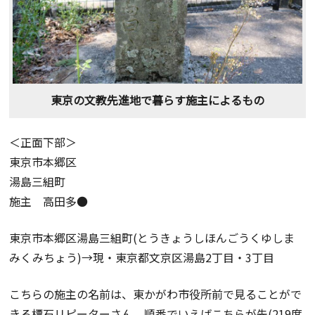
東京の文教先進地で暮らす施主によるもの
＜正面下部＞
東京市本郷区
湯島三組町
施主 高田多●
東京市本郷区湯島三組町(とうきょうしほんごうくゆしま
みくみちょう)→現・東京都文京区湯島2丁目・3丁目
こちらの施主の名前は、東かがわ市役所前で見ることがで
きる標石リピーターさん。順番でいえばこちらが先(219度