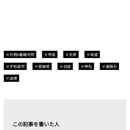
別格6番龍光院
参道
史跡
坂道
宇和島市
愛媛県
旧道
神社
遍路石
道標
この記事を書いた人