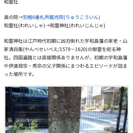
和霊社
奥の院→
別格6番札所龍光院(りゅうこういん)
和霊社(われいしゃ)→和霊神社(われいじんじゃ)
和霊神社は江戸時代初期に凶刃倒れた宇和島藩の家老・山
家清兵衛(やんべせいべえ/1579－1620)の御霊を祀る神
社。四国遍路とは直接関係ありませんが、初期の宇和島藩
や伊達政宗・秀宗の父子関係にまつわるエピソードが詰ま
った場所です。