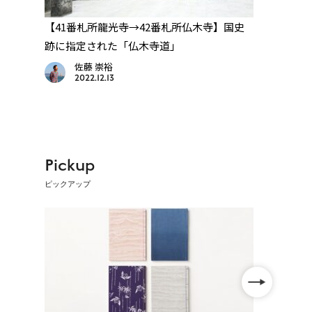
路
【41番札所龍光寺→42番札所仏木寺】国史
【別格
跡に指定された「仏木寺道」
から
佐藤 崇裕
2022.12.13
Pickup
ピックアップ