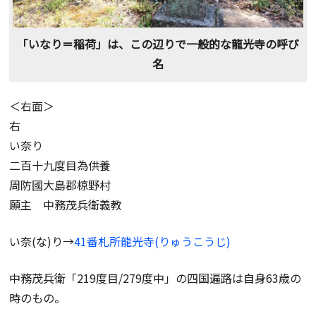
「いなり＝稲荷」は、この辺りで一般的な龍光寺の呼び
名
＜右面＞
右
い奈り
二百十九度目為供養
周防國大島郡椋野村
願主 中務茂兵衛義教
い奈(な)り→
41番札所龍光寺(りゅうこうじ)
中務茂兵衛「219度目/279度中」の四国遍路は自身63歳の
時のもの。