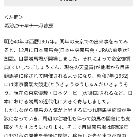
＜左面＞
明治四十年十一月吉辰
明治40年は西暦1907年。同年の東京での出来事をみてみ
ると、12月に日本競馬会(日本中央競馬会・JRAの前身)が
創設。目黒競馬場が開場しました。それによって帝室御賞
典(ていしつごしょうてん、現在の天皇賞)が他場から目黒
競馬場に移されて開催されるようになり、昭和7年(1932)
には東京優駿大競走(とうきょうゆうしゅんだいきょうそ
う、現在の東京優駿・日本ダービー)が創設されるなど、日
本における競馬の近代化に大きく寄与しました。
しかしながら競馬の人気が上昇するにつれ競馬場施設が手
狭になっていき、周辺の宅地化も伴って競馬の開催にも支
障をきたすようになります。そこで目黒競馬場は昭和8年
(1933)秋の開催を最後に閉鎖。移転した先が東京都府中