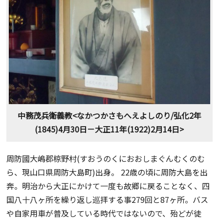
中務茂兵衛義教<なかつかさもへえよしのり/弘化2年
(1845)4月30日－大正11年(1922)2月14日>
周防國大嶋郡椋野村(すおうのくにおおしまぐんむくのむ
ら、現山口県周防大島町)出身。 22歳の頃に周防大島を出
奔。明治から大正にかけて一度も故郷に戻ることなく、四
国八十八ヶ所を繰り返し巡拝する事279回と87ヶ所。バス
や自家用車が普及している時代ではないので、殆どが徒