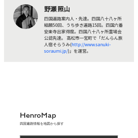
野瀬 照山
四国遍路案内人・先達。四国八十八ヶ所
結願50回、うち歩き遍路15回。四国六番
安楽寺出家得度。四国八十八ヶ所霊場会
公認先達。 高松市一宮町で「だんらん旅
人宿そらうみ(
http://www.sanuki-
soraumi.jp/
)」を運営。
HenroMap
四国遍路情報を地図から探す