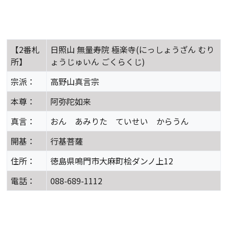
【2番札
日照山 無量寿院 極楽寺(にっしょうざん むり
所】
ょうじゅいん ごくらくじ)
宗派：
高野山真言宗
本尊：
阿弥陀如来
真言：
おん あみりた ていせい からうん
開基：
行基菩薩
住所：
徳島県鳴門市大麻町桧ダンノ上12
電話：
088-689-1112