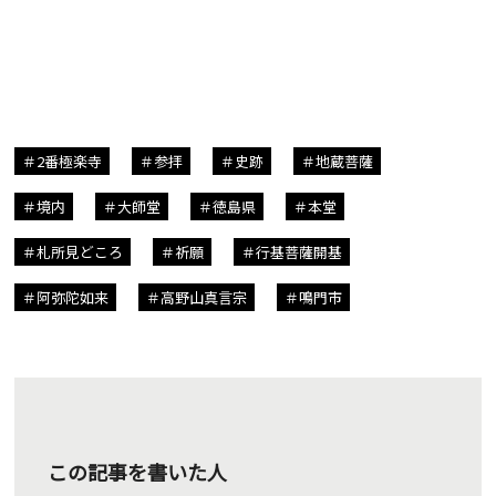
2番極楽寺
参拝
史跡
地蔵菩薩
境内
大師堂
徳島県
本堂
札所見どころ
祈願
行基菩薩開基
阿弥陀如来
高野山真言宗
鳴門市
この記事を書いた人