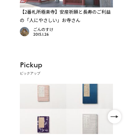
全祈
【2番札所極楽寺】安産祈願と長寿のご利益
【16
の「人にやさしい」お寺さん
を祈
ごんのすけ
2015.1.26
Pickup
ピックアップ