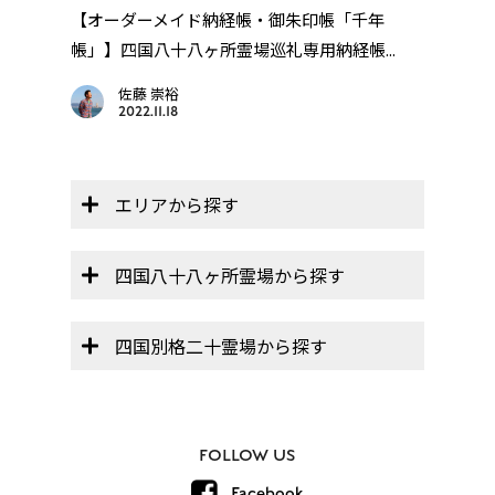
を動
【オーダーメイド納経帳・御朱印帳「千年
四国
帳」】四国八十八ヶ所霊場巡礼専用納経帳...
佐藤 崇裕
2022.11.18
エリアから探す
四国八十八ヶ所霊場から探す
四国別格二十霊場から探す
FOLLOW US
Facebook