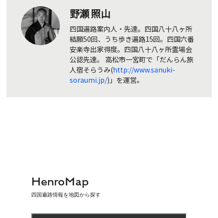
野瀬 照山
四国遍路案内人・先達。四国八十八ヶ所
結願50回、うち歩き遍路15回。四国六番
安楽寺出家得度。四国八十八ヶ所霊場会
公認先達。 高松市一宮町で「だんらん旅
人宿そらうみ(
http://www.sanuki-
soraumi.jp/
)」を運営。
HenroMap
四国遍路情報を地図から探す