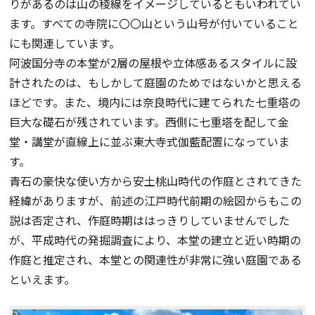
りがあるのは山の稜線をイメージしているともいわれてい
ます。すべての寺院に〇〇山という山号が付いていること
にも関連しています。
阿波国分寺の本堂が2層の屋根や立体感あるスタイルに設
計されたのは、もしかして庭園のためではないかと思える
ほどです。また、境内には奈良時代に建てられた七重塔の
巨大な礎石が残されています。西側に七重塔を配して金
堂・講堂が直線上に並ぶ東大寺式伽藍配置になっていま
す。
青石の豪快な使い方から安土桃山時代の作庭とされてきた
経緯がありますが、前述の江戸時代前期の絵図からもこの
説は否定され、作庭時期ははっきりしていませんでした
が、平成時代の発掘調査により、本堂の建立と近い時期の
作庭と推定され、本堂との関連性が非常に強い庭園である
といえます。