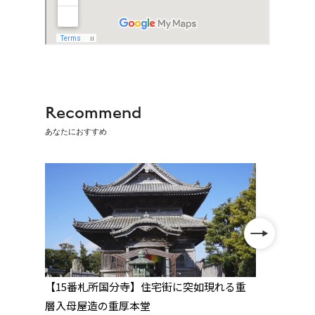
Recommend
あなたにおすすめ
と
【15番札所国分寺】住宅街に突如現れる重
【14
庭園
層入母屋造の重厚本堂
流水岩