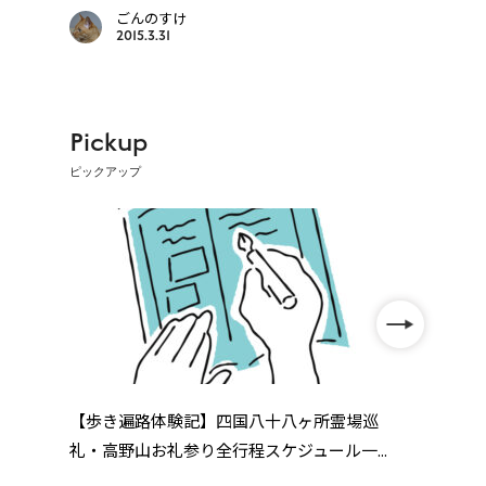
ごんのすけ
2015.3.31
Pickup
ピックアップ
」
【歩き遍路体験記】四国八十八ヶ所霊場巡
四国
礼・高野山お礼参り全行程スケジュール一...