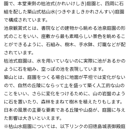
園で、本堂東側の枯池式(かれいけしき)庭園と、四周に石
組を配した築山式枯山水(つきやましきかれさんすい)庭園
で構成されています。
池泉観賞式とは、書院などの建物から眺める池泉庭園の形
式のことをいい、座敷から最も素晴らしい景色を眺めるこ
とができるように、石組み、樹木、手水鉢、灯籠などが配
されています。
枯池式庭園は、水を用いていないのに実際に池があるかの
ように石を組み、空っぽの池を表現しています。
築山とは、庭園をつくる場合に地面が平坦では変化がない
ので、自然の丘陵にならって土を盛って築く人工的な山の
ことをいい、さらに変化をつけるために、山の岩盤のよう
に石を置いたり、森林をまねて樹木を植えたりもします。
日本の風景の主要な要素である丘陵や山岳が、庭園に与え
た影響は大きいといえます。
※枯山水庭園については、以下リンクの旧徳島城表御殿庭