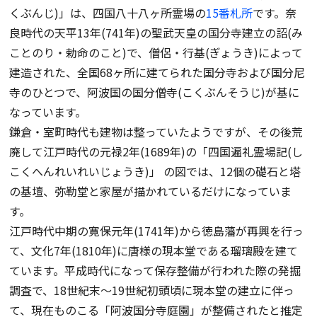
くぶんじ)」は、四国八十八ヶ所霊場の
15番札所
です。奈
良時代の天平13年(741年)の聖武天皇の国分寺建立の詔(み
ことのり・勅命のこと)で、僧侶・行基(ぎょうき)によって
建造された、全国68ヶ所に建てられた国分寺および国分尼
寺のひとつで、阿波国の国分僧寺(こくぶんそうじ)が基に
なっています。
鎌倉・室町時代も建物は整っていたようですが、その後荒
廃して江戸時代の元禄2年(1689年)の「四国遍礼霊場記(し
こくへんれいれいじょうき)」 の図では、12個の礎石と塔
の基壇、弥勒堂と家屋が描かれているだけになっていま
す。
江戸時代中期の寛保元年(1741年)から徳島藩が再興を行っ
て、文化7年(1810年)に唐様の現本堂である瑠璃殿を建て
ています。平成時代になって保存整備が行われた際の発掘
調査で、18世紀末〜19世紀初頭頃に現本堂の建立に伴っ
て、現在ものこる「阿波国分寺庭園」が整備されたと推定