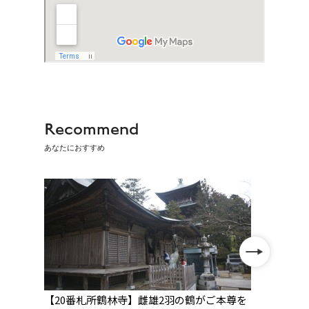
Recommend
あなたにおすすめ
堂
【20番札所鶴林寺】雌雄2羽の鶴がご本尊を
【20