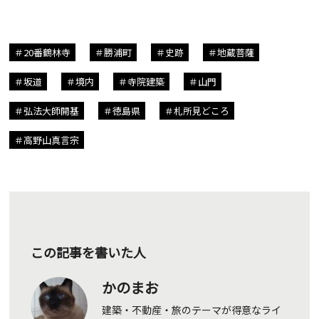
20番鶴林寺
勝浦町
史跡
地蔵菩薩
坂道
境内
寺院建築
山門
弘法大師開基
徳島県
札所見どころ
高野山真言宗
この記事を書いた人
かのまお
建築・不動産・旅のテーマが得意なライ