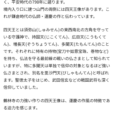
く、平安時代の798年に遡ります。
境内入り口に建つ山門の両側には四天王像があります。こ
れが鎌倉時代の仏師・運慶の作と伝わっています。
四天王とは須弥山(しゅみせん)の東西南北の方角を守って
いる守護神で、持国天(じこくてん)、広目天(こうもくて
ん)、増長天(ぞうちょうてん)、多聞天(たもんてん)のこと
です。それぞれに特有の持物(宝刀や如意宝珠、巻物など)
を持ち、仏法を守る最前線の戦いの仏さまとして知られて
いますが、特に多聞天は単独で信仰の対象となるほど強い
仏さまとされ、別名を毘沙門天(びしゃもんてん)と呼ばれ
ます。聖徳太子をはじめ、武田信玄などの戦国武将も深く
信仰していました。
鶴林寺の力強い作りの四天王像は、運慶の作風の特徴であ
る迫力を感じます。