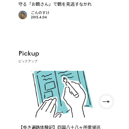
比
守る「お鶴さん」で鶴を見逃すなかれ
い「
ごんのすけ
2015.4.04
Pickup
ピックアップ
年
【歩き遍路体験記】四国八十八ヶ所霊場巡
四国