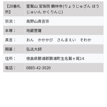
【20番札
霊鷲山 宝珠院 鶴林寺(りょうじゅざん ほう
所】
じゅいん かくりんじ)
宗派：
高野山真言宗
本尊：
地蔵菩薩
真言：
おん かかかび さんまえい そわか
開基：
弘法大師
住所：
徳島県勝浦郡勝浦町生名鷲ヶ尾14
電話：
0885-42-3020