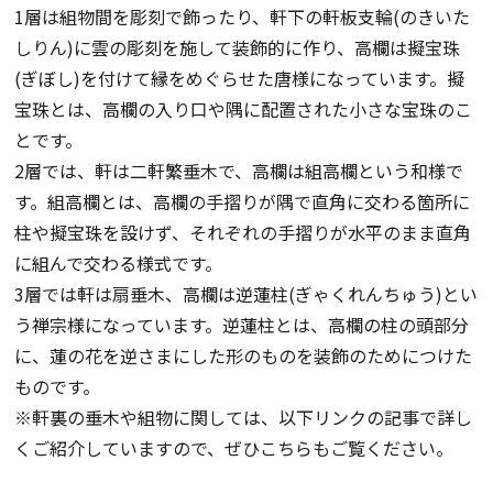
1層は組物間を彫刻で飾ったり、軒下の軒板支輪(のきいた
しりん)に雲の彫刻を施して装飾的に作り、高欄は擬宝珠
(ぎぼし)を付けて縁をめぐらせた唐様になっています。擬
宝珠とは、高欄の入り口や隅に配置された小さな宝珠のこ
とです。
2層では、軒は二軒繁垂木で、高欄は組高欄という和様で
す。組高欄とは、高欄の手摺りが隅で直角に交わる箇所に
柱や擬宝珠を設けず、それぞれの手摺りが水平のまま直角
に組んで交わる様式です。
3層では軒は扇垂木、高欄は逆蓮柱(ぎゃくれんちゅう)とい
う禅宗様になっています。逆蓮柱とは、高欄の柱の頭部分
に、蓮の花を逆さまにした形のものを装飾のためにつけた
ものです。
※軒裏の垂木や組物に関しては、以下リンクの記事で詳し
くご紹介していますので、ぜひこちらもご覧ください。