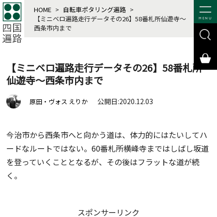
HOME
>
自転車ポタリング遍路
>
【ミニベロ遍路走行データその26】58番札所仙遊寺～
MENU
西条市内まで
【ミニベロ遍路走行データその26】58番札所
仙遊寺～西条市内まで
公開日:2020.12.03
原田・ヴォス えりか
今治市から西条市へと向かう道は、体力的にはたいしてハ
ードなルートではない。60番札所横峰寺まではしばし坂道
を登っていくこととなるが、その後はフラットな道が続
く。
スポンサーリンク