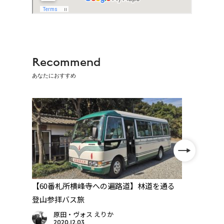
Recommend
あなたにおすすめ
59
【60番札所横峰寺への遍路道】林道を通る
【今治
登山参拝バス旅
番仙遊
原田・ヴォス えりか
2020.12.03