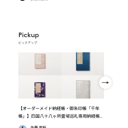
Pickup
ピックアップ
【レ
「レ
【オーダーメイド納経帳・御朱印帳「千年
帳」】四国八十八ヶ所霊場巡礼専用納経帳...
佐藤 崇裕