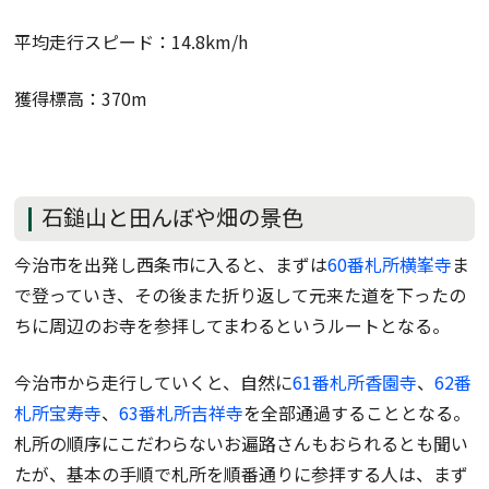
平均走行スピード：14.8km/h
獲得標高：370m
石鎚山と田んぼや畑の景色
今治市を出発し西条市に入ると、まずは
60番札所横峯寺
ま
で登っていき、その後また折り返して元来た道を下ったの
ちに周辺のお寺を参拝してまわるというルートとなる。
今治市から走行していくと、自然に
61番札所香園寺
、
62番
札所宝寿寺
、
63番札所吉祥寺
を全部通過することとなる。
札所の順序にこだわらないお遍路さんもおられるとも聞い
たが、基本の手順で札所を順番通りに参拝する人は、まず