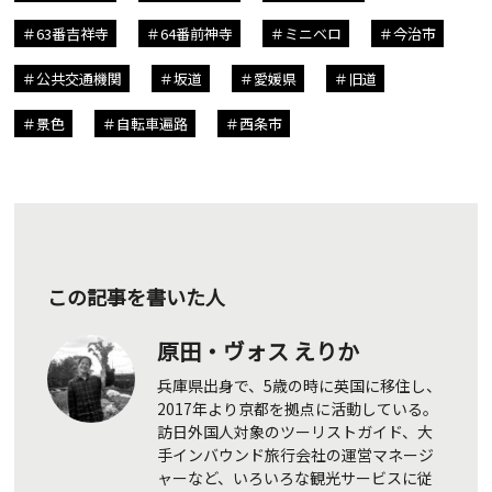
63番吉祥寺
64番前神寺
ミニベロ
今治市
公共交通機関
坂道
愛媛県
旧道
景色
自転車遍路
西条市
この記事を書いた人
原田・ヴォス えりか
兵庫県出身で、5歳の時に英国に移住し、
2017年より京都を拠点に活動している。
訪日外国人対象のツーリストガイド、大
手インバウンド旅行会社の運営マネージ
ャーなど、いろいろな観光サービスに従