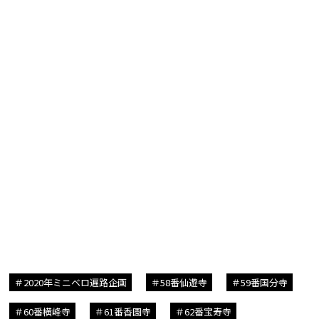
2020年ミニベロ遍路企画
58番仙遊寺
59番国分寺
60番横峰寺
61番香園寺
62番宝寿寺