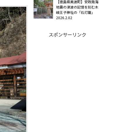
【徳島県美波町】安政南海
地震の津波の記憶を刻む木
岐王子神社の「石灯籠」
2026.2.02
スポンサーリンク