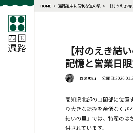
HOME
>
遍路道中に便利な道の駅
>
【村のえき結
【村のえき結い
記憶と営業日限
公開日:2026.01.
野瀬 照山
高知県北部の山間部に位置
り大きな転換を余儀なくさ
結いの里」では、特産のは
供されています。