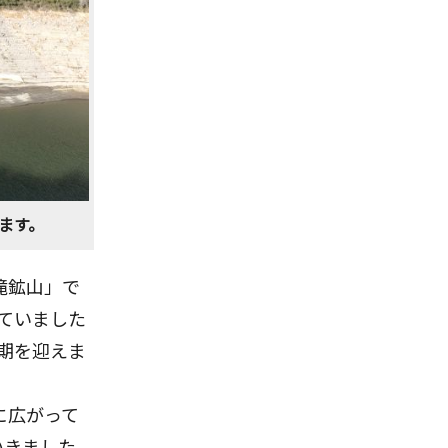
ます。
滝鉱山」で
していました
換期を迎えま
に広がって
いきました。