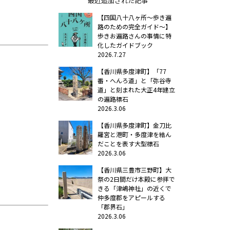
最近追加された記事
【四国八十八ヶ所～歩き遍
路のための完全ガイド～】
歩きお遍路さんの事情に特
化したガイドブック
2026.7.27
【香川県多度津町】「77
番・へんろ道」と「弥谷寺
道」と刻まれた大正4年建立
の遍路標石
2026.3.06
【香川県多度津町】金刀比
羅宮と港町・多度津を結ん
だことを表す大型標石
2026.3.06
【香川県三豊市三野町】大
祭の2日間だけ本殿に参拝で
きる「津嶋神社」の近くで
仲多度郡をアピールする
「郡界石」
2026.3.06