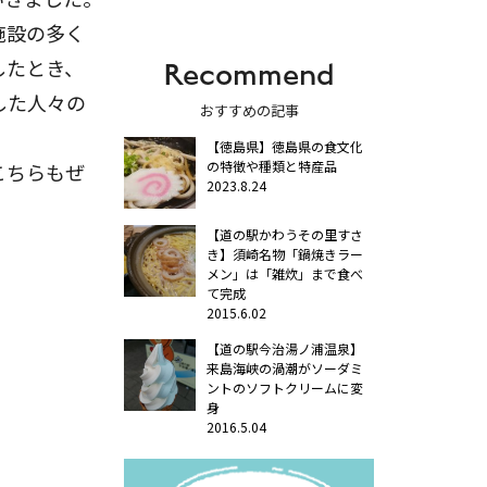
施設の多く
したとき、
Recommend
した人々の
おすすめの記事
【徳島県】徳島県の食文化
の特徴や種類と特産品
こちらもぜ
2023.8.24
【道の駅かわうその里すさ
き】須崎名物「鍋焼きラー
メン」は「雑炊」まで食べ
て完成
2015.6.02
【道の駅今治湯ノ浦温泉】
来島海峡の渦潮がソーダミ
ントのソフトクリームに変
身
2016.5.04