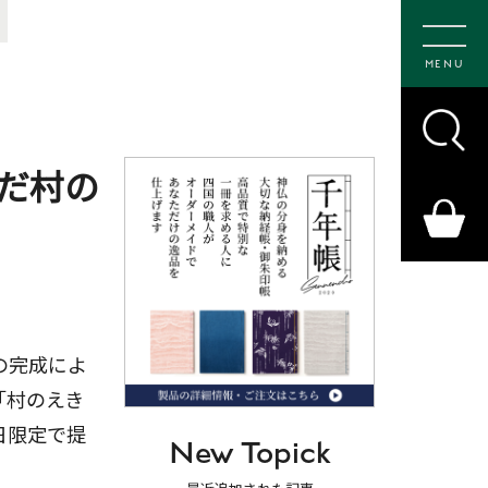
MENU
だ村の
の完成によ
「村のえき
日限定で提
New Topick