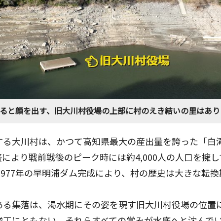
ると顔を出す、旧大川村役場の上部に村のえき結いの里はあり
する大川村は、かつて高知県最大の産出量を誇った「白
により戦前戦後のピーク時には約4,000人の人口を擁
て1977年の早明浦ダム完成により、村の歴史は大きな転
ある集落は、渇水期にその姿を現す旧大川村役場の位置
竣工にともない、それらすべての営みが水底へと沈んで