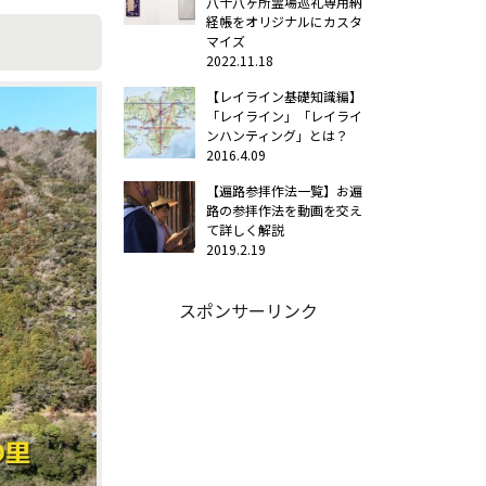
八十八ヶ所霊場巡礼専用納
経帳をオリジナルにカスタ
マイズ
2022.11.18
【レイライン基礎知識編】
「レイライン」「レイライ
ンハンティング」とは？
2016.4.09
【遍路参拝作法一覧】お遍
路の参拝作法を動画を交え
て詳しく解説
2019.2.19
スポンサーリンク