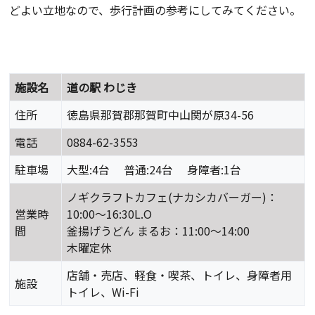
どよい立地なので、歩行計画の参考にしてみてください。
施設名
道の駅 わじき
住所
徳島県那賀郡那賀町中山関が原34-56
電話
0884-62-3553
駐車場
大型:4台 普通:24台 身障者:1台
ノギクラフトカフェ(ナカシカバーガー)：
営業時
10:00～16:30L.O
間
釜揚げうどん まるお：11:00～14:00
木曜定休
店舗・売店、軽食・喫茶、トイレ、身障者用
施設
トイレ、Wi-Fi