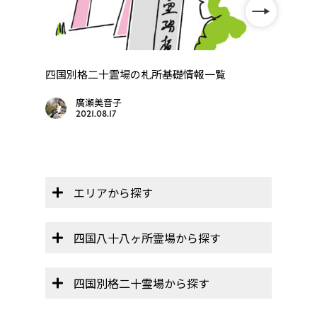
年
四国別格二十霊場の札所基礎情報一覧
四国
..
廣瀬美音子
2021.08.17
エリアから探す
四国八十八ヶ所霊場から探す
四国別格二十霊場から探す