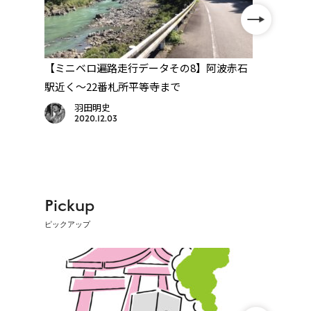
】八
【ミニベロ遍路走行データその8】阿波赤石
【道
ろう
駅近く〜22番札所平等寺まで
な食
る」
羽田明史
2020.12.03
Pickup
ピックアップ