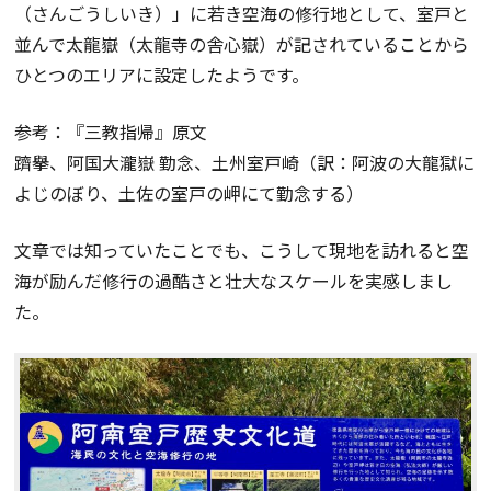
（さんごうしいき）」に若き空海の修行地として、室戸と
並んで太龍嶽（太龍寺の舎心嶽）が記されていることから
ひとつのエリアに設定したようです。
参考：『三教指帰』原文
躋擧、阿国大瀧嶽 勤念、土州室戸崎（訳：阿波の大龍獄に
よじのぼり、土佐の室戸の岬にて勤念する）
文章では知っていたことでも、こうして現地を訪れると空
海が励んだ修行の過酷さと壮大なスケールを実感しまし
た。