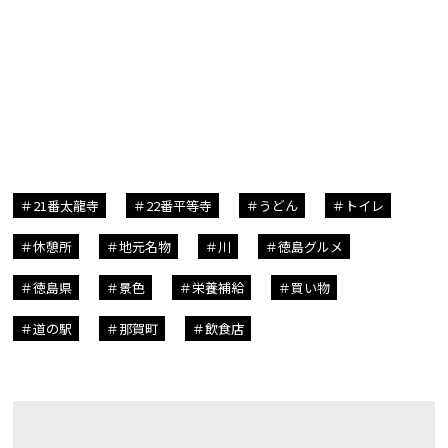
21番太龍寺
22番平等寺
うどん
トイレ
休憩所
地元名物
川
徳島グルメ
徳島県
景色
栄養補給
買い物
道の駅
那賀町
飲食店