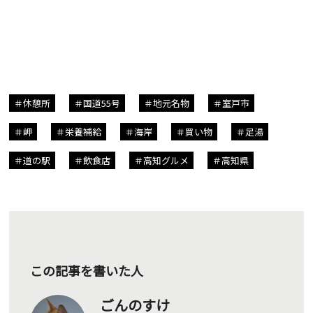
休憩所
国道55号
地元名物
室戸市
岬
栄養補給
海岸
買い物
足湯
道の駅
飲食店
高知グルメ
高知県
この記事を書いた人
ごんのすけ