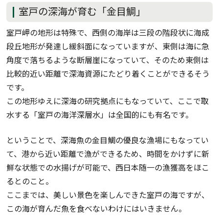
室戸の深海が育む「金目鯛」
室戸岬の地形は特殊で、西側の海岸は三段の階段状に海成
段丘地形が発達し緩斜面になっていますが、東側は海に急
角度で落ちるような断層崖になっていて、そのため東側は
比較的近い距離で深海資源にたどり着くことができるそう
です。
この地形ゆえに深海の研究拠点にもなっていて、ここで取
水する「室戸の海洋深層水」は全国的にも有名です。
ということで、深海魚の金目鯛の優良な漁場にもなってい
て、港から近い距離で漁ができるため、時間をかけずに新
鮮な状態での水揚げが可能で、西日本随一の漁獲高をほこ
るとのこと。
ここまでは、美しい景色を楽しんできた室戸の海ですが、
この海が育んだ魚を食べないわけにはいきません。