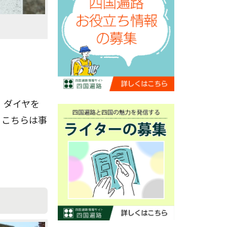
、ダイヤを
、こちらは事
。