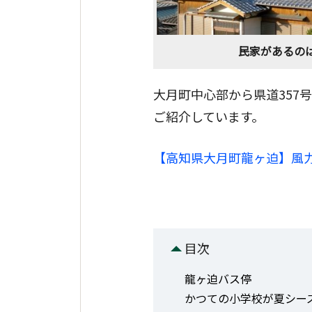
民家があるの
大月町中心部から県道357
ご紹介しています。
【高知県大月町龍ヶ迫】風
目次
龍ヶ迫バス停
かつての小学校が夏シー