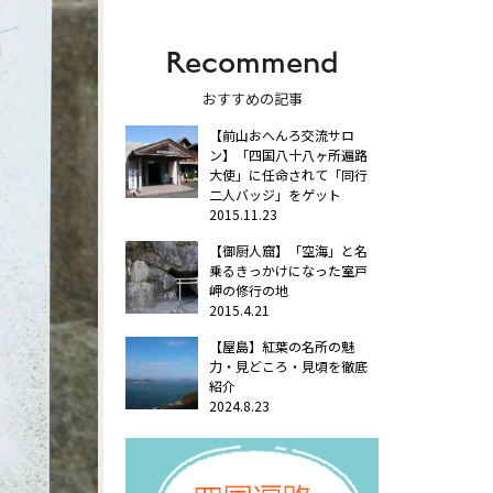
Recommend
おすすめの記事
【前山おへんろ交流サロ
ン】「四国八十八ヶ所遍路
大使」に任命されて「同行
二人バッジ」をゲット
2015.11.23
【御厨人窟】「空海」と名
乗るきっかけになった室戸
岬の修行の地
2015.4.21
【屋島】紅葉の名所の魅
力・見どころ・見頃を徹底
紹介
2024.8.23