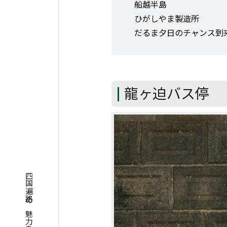
船越半島
ひがしやま製造所
だるま夕日のチャンス到
龍ヶ迫バス停