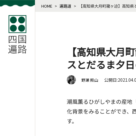
HOME
>
遍路道
>
【高知県大月町龍ヶ迫】高知県
【高知県大月町
スとだるま夕日
公開日:2021.04.
野瀬 照山
潮風薫るひがしやまの産地
化背景をみることができ、
す。