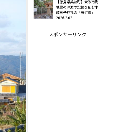
【徳島県美波町】安政南海
地震の津波の記憶を刻む木
岐王子神社の「石灯籠」
2026.2.02
スポンサーリンク