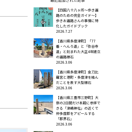
最近追加された記事
【四国八十八ヶ所～歩き遍
路のための完全ガイド～】
歩きお遍路さんの事情に特
化したガイドブック
2026.7.27
【香川県多度津町】「77
番・へんろ道」と「弥谷寺
道」と刻まれた大正4年建立
の遍路標石
2026.3.06
【香川県多度津町】金刀比
羅宮と港町・多度津を結ん
だことを表す大型標石
2026.3.06
【香川県三豊市三野町】大
祭の2日間だけ本殿に参拝で
きる「津嶋神社」の近くで
仲多度郡をアピールする
「郡界石」
2026.3.06