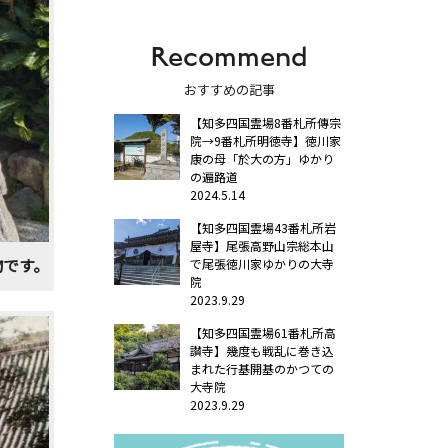
Recommend
おすすめの記事
【知多四国霊場8番札所傳宗
院→9番札所明徳寺】徳川家
康の母「於大の方」ゆかり
の遍路道
2024.5.14
【知多四国霊場43番札所岩
屋寺】尾張高野山宗総本山
物です。
で尾張徳川家ゆかりの大寺
院
2023.9.29
【知多四国霊場61番札所高
讃寺】幾度も戦乱に巻き込
まれた行基開基のかつての
大寺院
2023.9.29