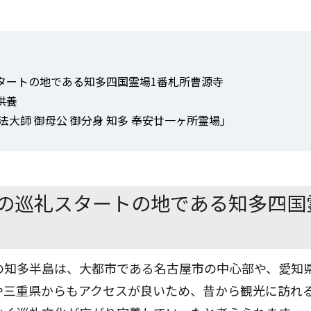
タートの地である知多四国霊場1番札所曹源寺
供養
法大師 御母公 御分身 知多 奉安廿一ヶ所霊場」
の巡礼スタートの地である知多四国
の知多半島は、大都市である名古屋市の中心部や、愛知
や三重県からもアクセスが良いため、昔から観光に訪れ