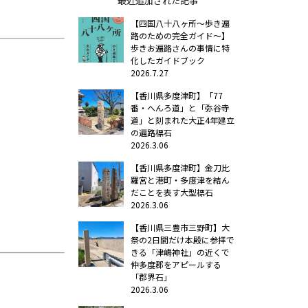
最近追加された記事
【四国八十八ヶ所～歩き遍
路のための完全ガイド～】
歩きお遍路さんの事情に特
化したガイドブック
2026.7.27
【香川県多度津町】「77
番・へんろ道」と「弥谷寺
道」と刻まれた大正4年建立
の遍路標石
2026.3.06
【香川県多度津町】金刀比
羅宮と港町・多度津を結ん
だことを表す大型標石
2026.3.06
【香川県三豊市三野町】大
祭の2日間だけ本殿に参拝で
きる「津嶋神社」の近くで
仲多度郡をアピールする
「郡界石」
2026.3.06