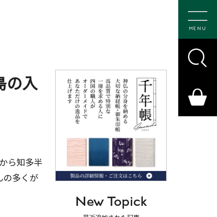
MENU
島の入
から知多半
んの多くが
New Topick