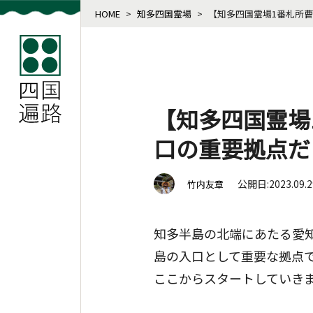
HOME
>
知多四国霊場
>
【知多四国霊場1番札所
【知多四国霊場
口の重要拠点だ
公開日:2023.09.
竹内友章
知多半島の北端にあたる愛
島の入口として重要な拠点
ここからスタートしていき