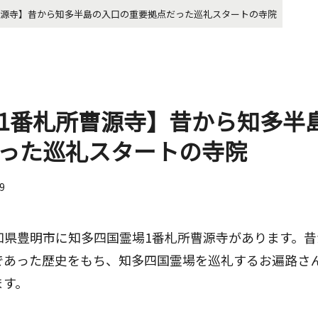
曹源寺】昔から知多半島の入口の重要拠点だった巡礼スタートの寺院
1番札所曹源寺】昔から知多半
った巡礼スタートの寺院
29
知県豊明市に知多四国霊場1番札所曹源寺があります。昔
であった歴史をもち、知多四国霊場を巡礼するお遍路さ
ます。