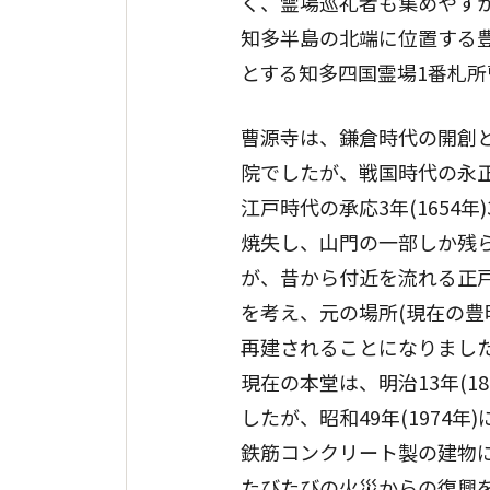
く、霊場巡礼者も集めやす
知多半島の北端に位置する豊
とする知多四国霊場1番札所
曹源寺は、鎌倉時代の開創
院でしたが、戦国時代の永正
江戸時代の承応3年(1654
焼失し、山門の一部しか残
が、昔から付近を流れる正戸
を考え、元の場所(現在の豊
再建されることになりまし
現在の本堂は、明治13年(18
したが、昭和49年(1974年
鉄筋コンクリート製の建物
たびたびの火災からの復興