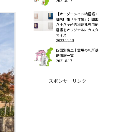
2021.8.17
【オーダーメイド納経帳・
御朱印帳「千年帳」】四国
八十八ヶ所霊場巡礼専用納
経帳をオリジナルにカスタ
マイズ
2022.11.18
四国別格二十霊場の札所基
礎情報一覧
2021.8.17
スポンサーリンク