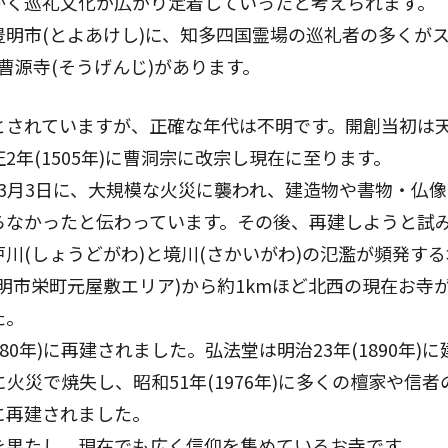
かく巡礼文化が広がり定着していったと考えられます。
明市(とよあけし)に、知多四国霊場の巡礼者の多くが
曹源寺(そうげんじ)があります。
とされていますが、正確な年代は不明です。開創当初は
2年(1505年)に曹洞宗に改宗し現在に至ります。
年)3月3日に、大規模な火災に襲われ、建造物や書物・仏
らなかったと伝わっています。その後、再建しようと試
川(しょうどがわ)と境川(さかいがわ)の氾濫が頻発す
明市栄町元屋敷エリア)から約1kmほど北西の現在お寺
た。
80年)に再建されました。弘法堂は明治23年(1890年)
)に火災で焼失し、昭和51年(1976年)に多くの檀家や信
に再建されました。
を果たし、現在でも広く信仰を集めているお寺です。