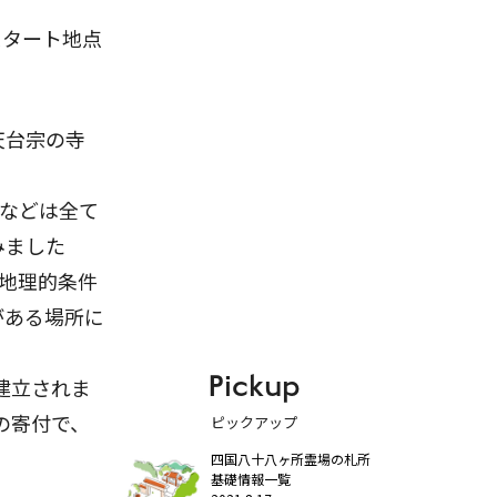
スタート地点
天台宗の寺
像などは全て
みました
る地理的条件
がある場所に
Pickup
に建立されま
者の寄付で、
ピックアップ
四国八十八ヶ所霊場の札所
基礎情報一覧