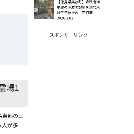
【徳島県美波町】安政南海
地震の津波の記憶を刻む木
岐王子神社の「石灯籠」
2026.2.02
スポンサーリンク
霊場1
県東部の三
る人が多