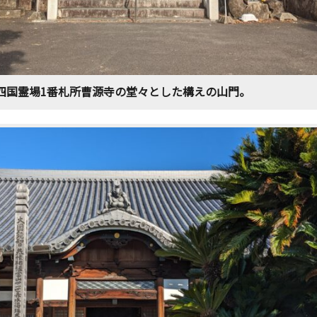
四国霊場1番札所曹源寺の堂々とした構えの山門。