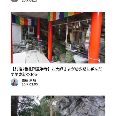
2017.06.21
【別格2番札所童学寺】お大師さまが幼少期に学んだ
学業成就のお寺
佐藤 崇裕
2017.02.05