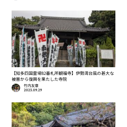
【知多四国霊場82番札所観福寺】伊勢湾台風の甚大な
被害から復興を果たした寺院
竹内友章
2023.09.29