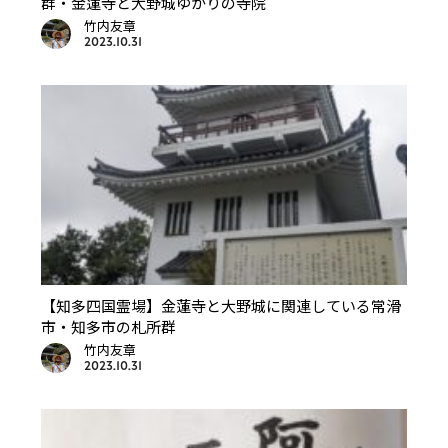
群・金蓮寺と大野城ゆかりの寺院
竹内友章
2023.10.31
【知多四国霊場】金蓮寺と大野城に関連している常滑
市・知多市の札所群
竹内友章
2023.10.31