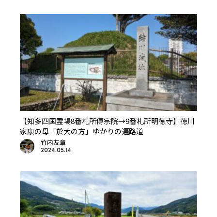
【知多四国霊場8番札所傳宗院→9番札所明徳寺】徳川
家康の母「於大の方」ゆかりの遍路道
竹内友章
2024.05.14