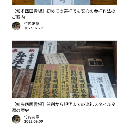
【知多四国霊場】初めての巡拝でも安心の参拝作法の
ご案内
竹内友章
2023.07.29
【知多四国霊場】開創から現代までの巡礼スタイル変
遷の歴史
竹内友章
2023.06.09