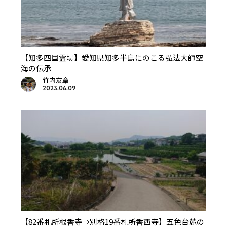
【知多四国霊場】愛知県知多半島にのこる弘法大師空
海の伝承
竹内友章
2023.06.09
【82番札所根香寺→別格19番札所香西寺】五色台麓の