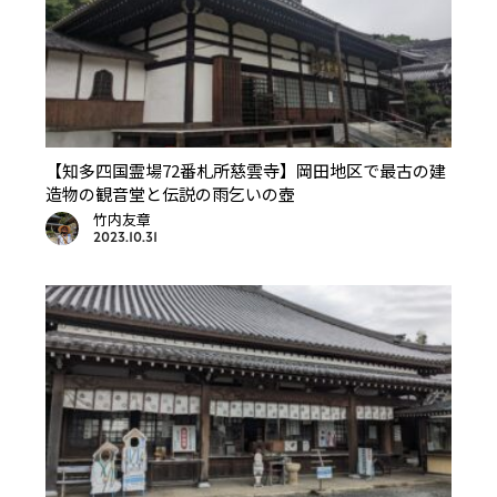
【知多四国霊場72番札所慈雲寺】岡田地区で最古の建
造物の観音堂と伝説の雨乞いの壺
竹内友章
2023.10.31