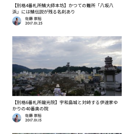
【別格4番札所鯖大師本坊】かつての難所「八坂八
浜」には鯖伝説が残る名刹あり
佐藤 崇裕
2017.01.25
【別格6番札所龍光院】宇和島城と対峙する伊達家ゆ
かりの40番奥の院
佐藤 崇裕
2017.01.15