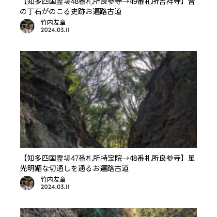
【知多四国霊場48番札所良参寺→49番札所吉祥寺】昔
の丁石がのこる史跡お遍路古道
竹内友章
2024.03.11
【知多四国霊場47番札所持宝院→48番札所良参寺】風
光明媚な切通しを通るお遍路古道
竹内友章
2024.03.11