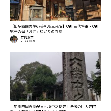
【知多四国霊場67番札所三光院】徳川三代将軍・徳川
家光の母「お江」ゆかりの寺院
竹内友章
2023.10.31
【知多四国霊場66番札所中之坊寺】伝説の巨大寺院