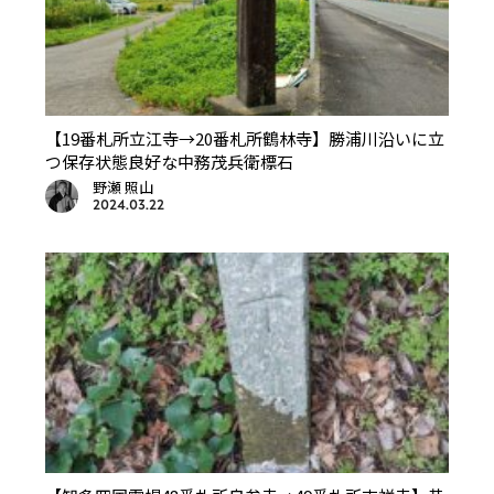
【19番札所立江寺→20番札所鶴林寺】勝浦川沿いに立
つ保存状態良好な中務茂兵衛標石
野瀬 照山
2024.03.22