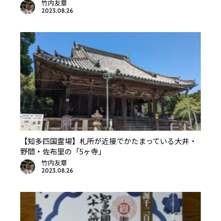
竹内友章
2023.08.26
【知多四国霊場】札所が近接でかたまっている大井・
野間・佐布里の「5ヶ寺」
竹内友章
2023.08.26