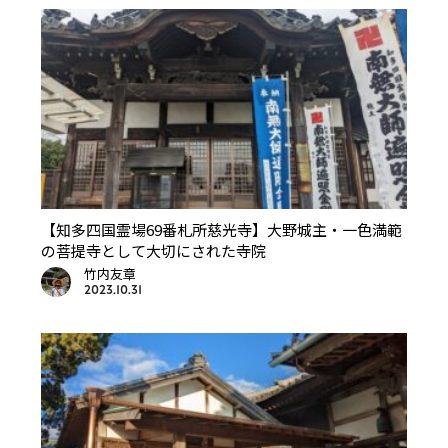
【知多四国霊場69番札所慈光寺】大野城主・一色満範
の菩提寺として大切にされた寺院
竹内友章
2023.10.31