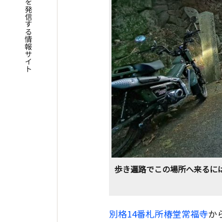
四国遍路の魅力を発信する情報サイト
歩き遍路でこの場所へ来るには
別格14番札所椿堂常福寺
か