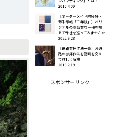
ンハンティング」とは？
2016.4.09
【オーダーメイド納経帳・
御朱印帳「千年帳」】オリ
ジナルの高品質な一冊を携
えて寺社を巡ってみませんか
2022.9.28
【遍路参拝作法一覧】お遍
路の参拝作法を動画を交え
て詳しく解説
2019.2.19
スポンサーリンク