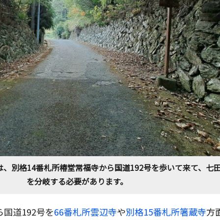
、別格14番札所椿堂常福寺から国道192号を歩いて来て、七
を分岐する必要があります。
ら国道192号を
66番札所雲辺寺
や
別格15番札所箸蔵寺
方