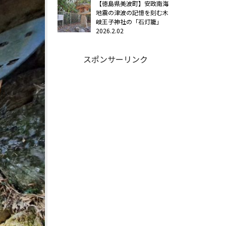
【徳島県美波町】安政南海
地震の津波の記憶を刻む木
岐王子神社の「石灯籠」
2026.2.02
スポンサーリンク