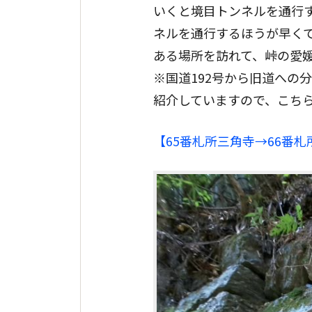
いくと境目トンネルを通行
ネルを通行するほうが早く
ある場所を訪れて、峠の愛
※国道192号から旧道への
紹介していますので、こち
【65番札所三角寺→66番