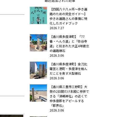
最近追加された記事
【四国八十八ヶ所～歩き遍
路のための完全ガイド～】
歩きお遍路さんの事情に特
化したガイドブック
2026.7.27
【香川県多度津町】「77
番・へんろ道」と「弥谷寺
道」と刻まれた大正4年建立
の遍路標石
2026.3.06
【香川県多度津町】金刀比
羅宮と港町・多度津を結ん
だことを表す大型標石
2026.3.06
【香川県三豊市三野町】大
祭の2日間だけ本殿に参拝で
きる「津嶋神社」の近くで
仲多度郡をアピールする
「郡界石」
2026.3.06