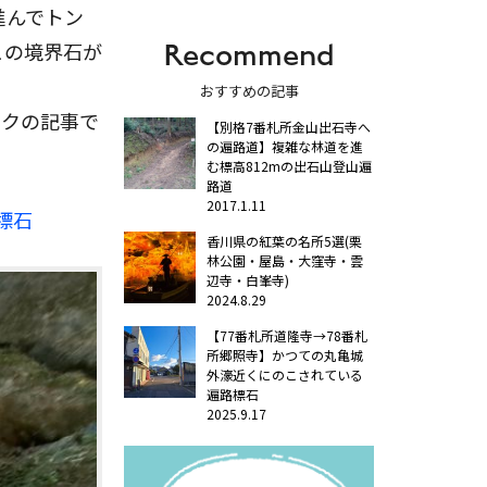
進んでトン
Recommend
この境界石が
おすすめの記事
ンクの記事で
【別格7番札所金山出石寺へ
の遍路道】複雑な林道を進
む標高812mの出石山登山遍
路道
2017.1.11
標石
香川県の紅葉の名所5選(栗
林公園・屋島・大窪寺・雲
辺寺・白峯寺)
2024.8.29
【77番札所道隆寺→78番札
所郷照寺】かつての丸亀城
外濠近くにのこされている
遍路標石
2025.9.17