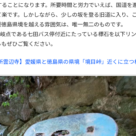
することになります。所要時間と労力でいえば、国道を
て楽です。しかしながら、少しの坂を登る旧道に入り、
媛徳島県境を越える雰囲気は、唯一無二のものです。
分岐点である七田バス停付近にたっている標石を以下リ
らもぜひご覧ください。
札所雲辺寺】愛媛県と徳島県の県境「境目峠」近くに立つ