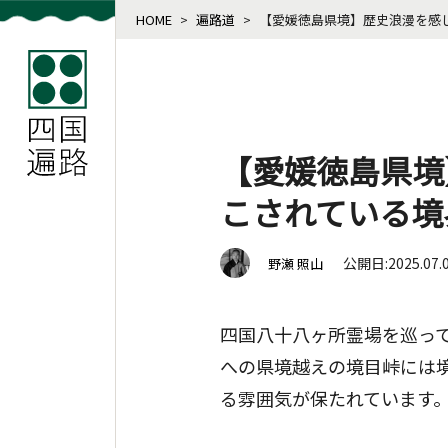
HOME
>
遍路道
>
【愛媛徳島県境】歴史浪漫を感
【愛媛徳島県境
こされている境
公開日:2025.07.
野瀬 照山
四国八十八ヶ所霊場を巡っ
への県境越えの境目峠には
る雰囲気が保たれています