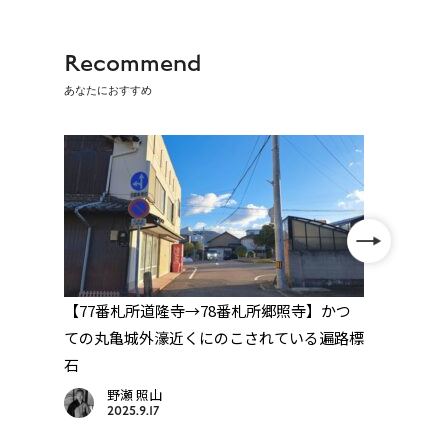
Recommend
あなたにおすすめ
面
【77番札所道隆寺→78番札所郷照寺】かつ
【71
中務
ての丸亀城外濠近くにのこされている遍路標
悪路
石
寺」
野瀬 照山
2025.9.17