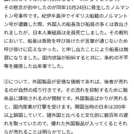
その懸念が的中したのが同年10月24日に発生したノルマン
トン号事件です。紀伊半島沖でイギリス船籍のノルマント
ン号が遭難した際、外国人の船長及び船員の多くは救出さ
れましたが、日本人乗組員は全員死亡しました。その裁判
において、船長は救助を呼び掛けたが言葉が通じないため
呼び掛けに応えなかった、と申し出たことにより船長は無
罪になりました。国内世論が紛糾すると共に、条約の不平
等を痛感した出来事でした。
②について、外国製品が安価な価格であれば、後者が売れ
るのが自然の成り行きです。その流れを抑制するために舶
来品に課税されるのが関税です。外国製品ばかりが売れる
と、国内産業が打撃を受けます。開国当時の日本は200年
以上鎖国していて、諸外国と比べると文化的に数百年の遅
れを取っていたので、優れた外国製品が入ってくるとそれ
らが売れることは明らかでした。