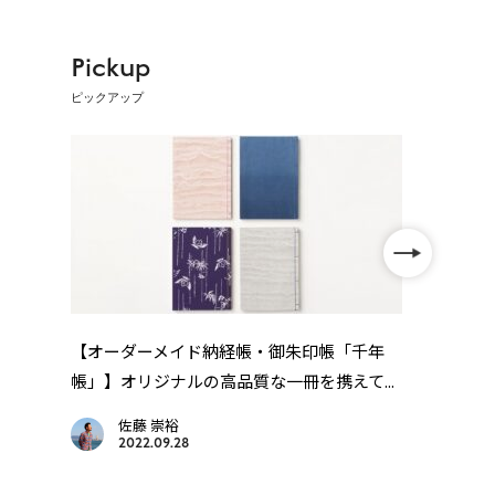
Pickup
ピックアップ
【レ
「レ
【オーダーメイド納経帳・御朱印帳「千年
帳」】オリジナルの高品質な一冊を携えて...
佐藤 崇裕
2022.09.28