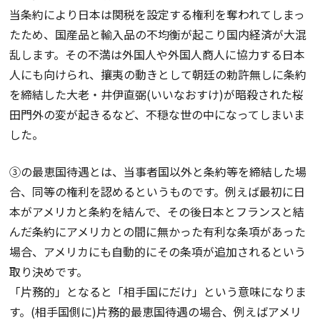
当条約により日本は関税を設定する権利を奪われてしまっ
たため、国産品と輸入品の不均衡が起こり国内経済が大混
乱します。その不満は外国人や外国人商人に協力する日本
人にも向けられ、攘夷の動きとして朝廷の勅許無しに条約
を締結した大老・井伊直弼(いいなおすけ)が暗殺された桜
田門外の変が起きるなど、不穏な世の中になってしまいま
した。
③の最恵国待遇とは、当事者国以外と条約等を締結した場
合、同等の権利を認めるというものです。例えば最初に日
本がアメリカと条約を結んで、その後日本とフランスと結
んだ条約にアメリカとの間に無かった有利な条項があった
場合、アメリカにも自動的にその条項が追加されるという
取り決めです。
「片務的」となると「相手国にだけ」という意味になりま
す。(相手国側に)片務的最恵国待遇の場合、例えばアメリ