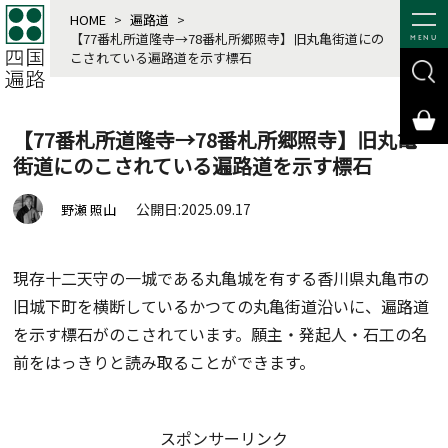
HOME
>
遍路道
>
【77番札所道隆寺→78番札所郷照寺】旧丸亀街道にの
MENU
こされている遍路道を示す標石
【77番札所道隆寺→78番札所郷照寺】旧丸亀
街道にのこされている遍路道を示す標石
公開日:2025.09.17
野瀬 照山
現存十二天守の一城である丸亀城を有する香川県丸亀市の
旧城下町を横断しているかつての丸亀街道沿いに、遍路道
を示す標石がのこされています。願主・発起人・石工の名
前をはっきりと読み取ることができます。
スポンサーリンク