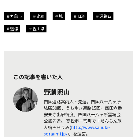
丸亀市
史跡
城
旧道
遍路石
道標
香川県
この記事を書いた人
野瀬 照山
四国遍路案内人・先達。四国八十八ヶ所
結願50回、うち歩き遍路15回。四国六番
安楽寺出家得度。四国八十八ヶ所霊場会
公認先達。 高松市一宮町で「だんらん旅
人宿そらうみ(
http://www.sanuki-
soraumi.jp/
)」を運営。