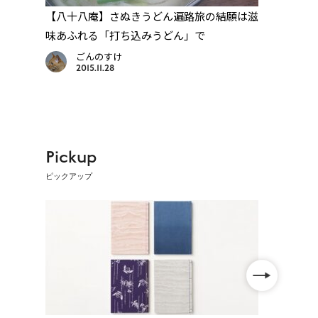
の春
【八十八庵】さぬきうどん遍路旅の結願は滋
【66
味あふれる「打ち込みうどん」で
寺ロ
りス
ごんのすけ
2015.11.28
Pickup
ピックアップ