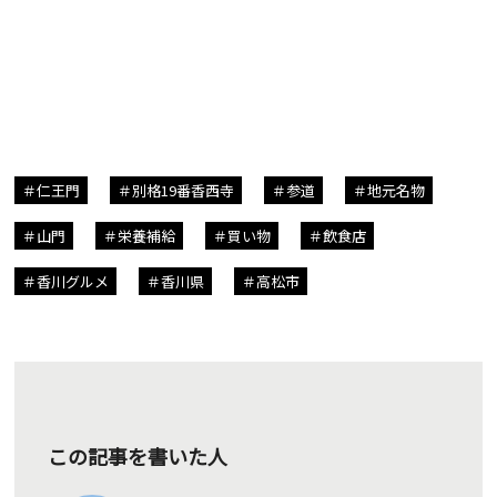
仁王門
別格19番香西寺
参道
地元名物
山門
栄養補給
買い物
飲食店
香川グルメ
香川県
高松市
この記事を書いた人