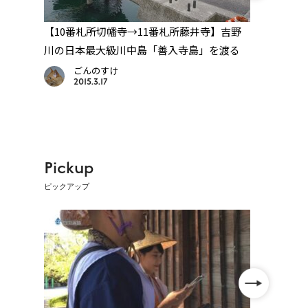
札
【10番札所切幡寺→11番札所藤井寺】吉野
【10
川の日本最大級川中島「善入寺島」を渡る
川土
ごんのすけ
2015.3.17
Pickup
ピックアップ