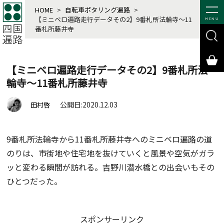
HOME
>
自転車ポタリング遍路
>
【ミニベロ遍路走行データその2】9番札所法輪寺〜11
MENU
番札所藤井寺
【ミニベロ遍路走行データその2】9番札所法
輪寺〜11番札所藤井寺
公開日:2020.12.03
田村啓
9番札所法輪寺から11番札所藤井寺へのミニベロ遍路の道
のりは、市街地や住宅地を抜けていくと風景や空気がガラ
ッと変わる瞬間が訪れる。吉野川潜水橋との出会いもその
ひとつだった。
スポンサーリンク