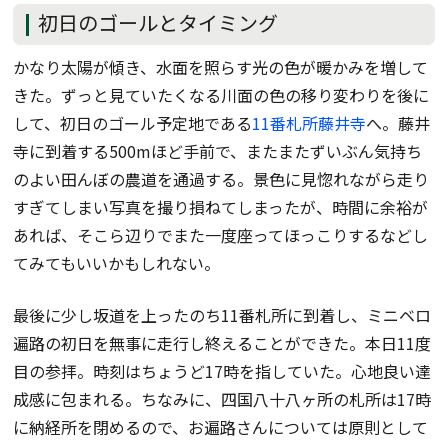
初日のゴールとタイミング
かなり太陽が傾き、水面を照らす光の色が暖かみを増して
きた。ずっと見ていたくなる川面の色の移り変わりを後に
して、初日のゴール予定地である
11番札所藤井寺
へ。藤井
寺に到着する500mほど手前で、またまたずいぶん気持ち
のよい田んぼの農道を通過する。景色に見惚れながら走り
すぎてしまい写真を撮り損ねてしまったが、時間に余裕が
あれば、そこら辺りでまた一度座ってほっこりするなどし
てみてもいいかもしれない。
最後に少し坂道を上ったのち11番札所に到着し、ミニベロ
遍路の初日を無事に走行し終えることができた。本日11度
目の参拝。時刻はちょうど17時を指していた。心地良い達
成感に包まれる。ちなみに、四国八十八ヶ所の札所は17時
に納経所を閉めるので、お遍路さんについては原則として