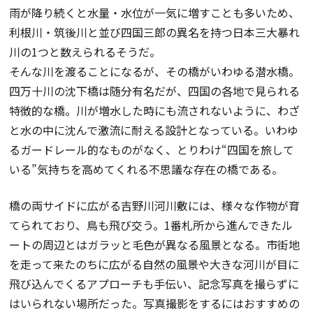
雨が降り続くと水量・水位が一気に増すことも多いため、
利根川・筑後川と並び四国三郎の異名を持つ日本三大暴れ
川の1つと数えられるそうだ。
そんな川を渡ることになるが、その橋がいわゆる潜水橋。
四万十川の沈下橋は随分有名だが、四国の各地で見られる
特徴的な橋。川が増水した時にも流されないように、わざ
と水の中に沈んで激流に耐える設計となっている。いわゆ
るガードレール的なものがなく、とりわけ“四国を旅して
いる”気持ちを高めてくれる不思議な存在の橋である。
橋の両サイドに広がる吉野川河川敷には、様々な作物が育
てられており、鳥も飛び交う。1番札所から進んできたル
ートの周辺とはガラッと毛色が異なる風景となる。市街地
を走って来たのちに広がる自然の風景や大きな河川が目に
飛び込んでくるアプローチも手伝い、記念写真を撮らずに
はいられない場所だった。写真撮影をするにはおすすめの