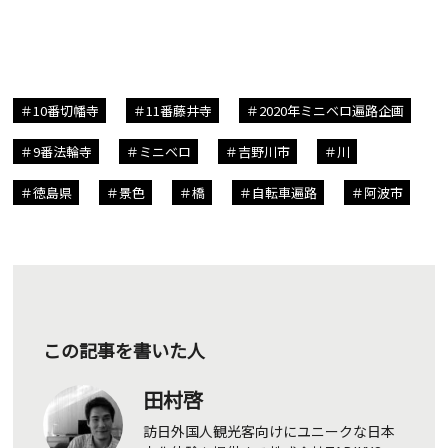
10番切幡寺
11番藤井寺
2020年ミニベロ遍路企画
9番法輪寺
ミニベロ
吉野川市
川
徳島県
景色
橋
自転車遍路
阿波市
この記事を書いた人
田村啓
訪日外国人観光客向けにユニークな日本