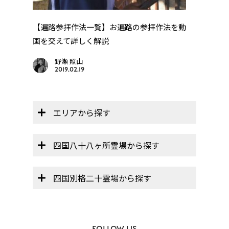
巡
【遍路参拝作法一覧】お遍路の参拝作法を動
四国
..
画を交えて詳しく解説
野瀬 照山
2019.02.19
エリアから探す
四国八十八ヶ所霊場から探す
四国別格二十霊場から探す
FOLLOW US