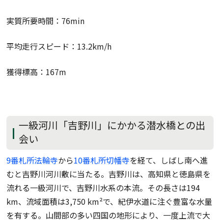
実質所要時間：76min
平均走行スピード：13.2km/h
獲得標高：167m
一級河川「吉野川」にかかる潜水橋との出
会い
9番札所法輪寺
から
10番札所切幡寺
を経て、しばし南へ進
むと吉野川河川敷に当たる。吉野川は、高知県と徳島県を
流れる一級河川で、吉野川水系の本流。その長さは194
km、流域面積は3,750 km²で、紀伊水道に注ぐ豊富な水量
を有する。山間部の多い四国の地形により、一度上流で大