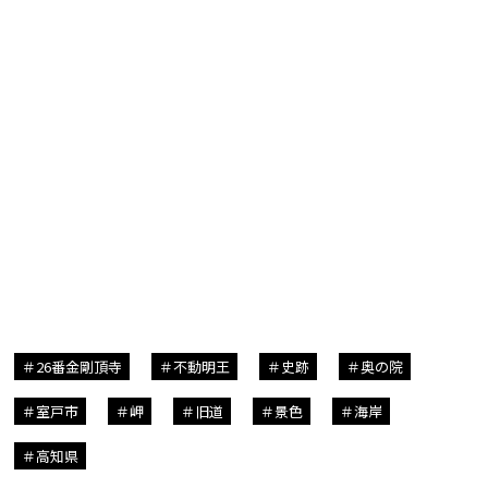
26番金剛頂寺
不動明王
史跡
奥の院
室戸市
岬
旧道
景色
海岸
高知県