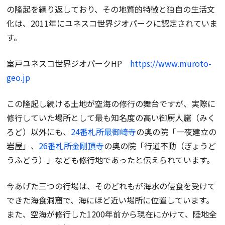
の隆起を繰り返しており、その地質的特徴と独自の生活文
化は、2011年にユネスコ世界ジオパークに認定されていま
す。
室戸ユネスコ世界ジオパークHP
https://www.muroto-
geo.jp
この隆起し続ける土地が空海の修行の舞台ですが、実際に
修行していた場所として最も知名度の高い御厨人窟（みく
ろど）以外にも、
24番札所最御崎寺
の奥の院「一夜建立の
岩屋」、
26番札所金剛頂寺
の奥の院「行道不動（ぎょうど
うふどう）」なども修行地であったと伝えられています。
今あげた三つの行場は、そのどれもが海水の侵食を受けて
できた海食洞窟で、海にほど近い場所に位置しています。
また、空海が修行した1200年前から現在にかけて、陸地全