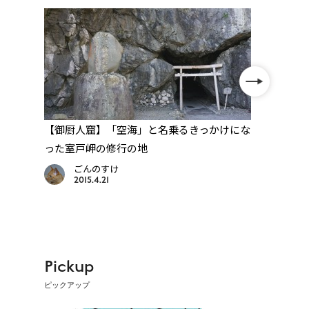
に
【御厨人窟】「空海」と名乗るきっかけにな
【24
った室戸岬の修行の地
でら
ごんのすけ
2015.4.21
Pickup
ピックアップ