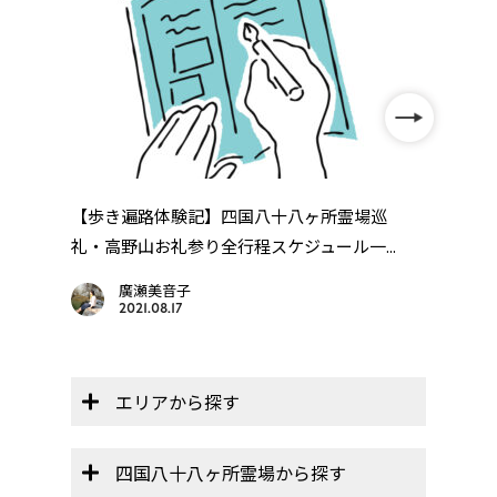
年
【歩き遍路体験記】四国八十八ヶ所霊場巡
四国
..
礼・高野山お礼参り全行程スケジュール一...
廣瀬美音子
2021.08.17
エリアから探す
四国八十八ヶ所霊場から探す