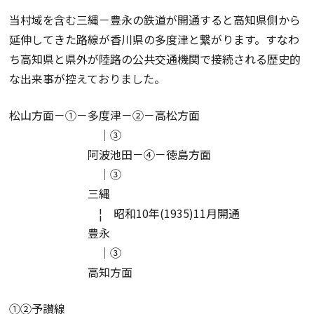
当村域を含む三縄－豊永の鉄道が開通すると高知県側から
延伸してきた路線が香川県の多度津と繋がります。すなわ
ち高知県と県外が陸路の公共交通機関で接続される歴史的
な出来事が控えておりました。
松山方面－①－多度津－②－高松方面
│③
阿波池田－④－徳島方面
│③
三縄
¦ 昭和10年(1935)11月開通
豊永
│③
高知方面
①②予讃線