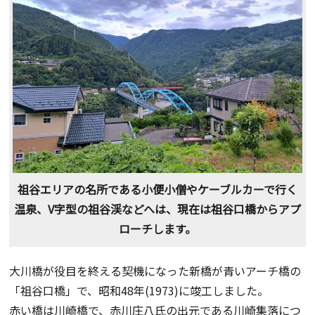
祖谷エリアの名所である小便小僧やケーブルカーで行く
温泉、V字型の祖谷渓などへは、現在は祖谷口橋からアプ
ローチします。
大川橋が役目を終える契機になった新橋が青いアーチ橋の
「祖谷口橋」で、昭和48年(1973)に竣工しました。
赤い橋は川崎橋で、赤川庄八氏の出元である川崎集落につ