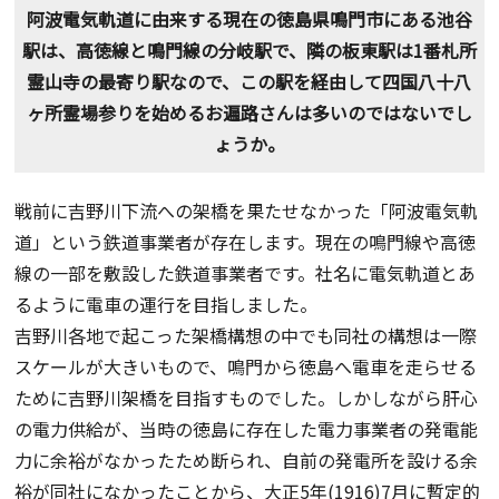
阿波電気軌道に由来する現在の徳島県鳴門市にある池谷
駅は、高徳線と鳴門線の分岐駅で、隣の板東駅は1番札所
霊山寺の最寄り駅なので、この駅を経由して四国八十八
ヶ所霊場参りを始めるお遍路さんは多いのではないでし
ょうか。
戦前に吉野川下流への架橋を果たせなかった「阿波電気軌
道」という鉄道事業者が存在します。現在の鳴門線や高徳
線の一部を敷設した鉄道事業者です。社名に電気軌道とあ
るように電車の運行を目指しました。
吉野川各地で起こった架橋構想の中でも同社の構想は一際
スケールが大きいもので、鳴門から徳島へ電車を走らせる
ために吉野川架橋を目指すものでした。しかしながら肝心
の電力供給が、当時の徳島に存在した電力事業者の発電能
力に余裕がなかったため断られ、自前の発電所を設ける余
裕が同社になかったことから、大正5年(1916)7月に暫定的