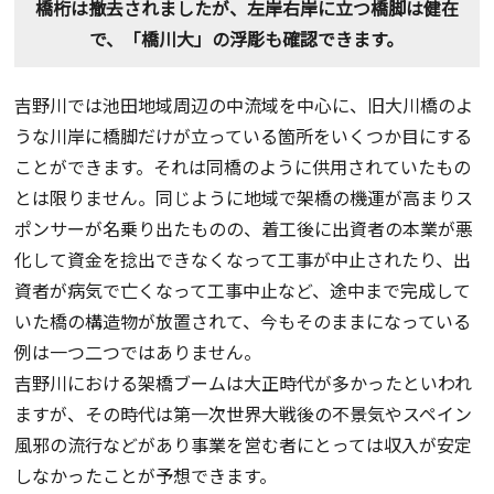
橋桁は撤去されましたが、左岸右岸に立つ橋脚は健在
で、「橋川大」の浮彫も確認できます。
吉野川では池田地域周辺の中流域を中心に、旧大川橋のよ
うな川岸に橋脚だけが立っている箇所をいくつか目にする
ことができます。それは同橋のように供用されていたもの
とは限りません。同じように地域で架橋の機運が高まりス
ポンサーが名乗り出たものの、着工後に出資者の本業が悪
化して資金を捻出できなくなって工事が中止されたり、出
資者が病気で亡くなって工事中止など、途中まで完成して
いた橋の構造物が放置されて、今もそのままになっている
例は一つ二つではありません。
吉野川における架橋ブームは大正時代が多かったといわれ
ますが、その時代は第一次世界大戦後の不景気やスペイン
風邪の流行などがあり事業を営む者にとっては収入が安定
しなかったことが予想できます。