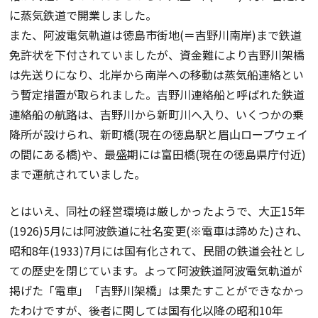
に蒸気鉄道で開業しました。
また、阿波電気軌道は徳島市街地(＝吉野川南岸)まで鉄道
免許状を下付されていましたが、資金難により吉野川架橋
は先送りになり、北岸から南岸への移動は蒸気船連絡とい
う暫定措置が取られました。吉野川連絡船と呼ばれた鉄道
連絡船の航路は、吉野川から新町川へ入り、いくつかの乗
降所が設けられ、新町橋(現在の徳島駅と眉山ロープウェイ
の間にある橋)や、最盛期には富田橋(現在の徳島県庁付近)
まで運航されていました。
とはいえ、同社の経営環境は厳しかったようで、大正15年
(1926)5月には阿波鉄道に社名変更(※電車は諦めた)され、
昭和8年(1933)7月には国有化されて、民間の鉄道会社とし
ての歴史を閉じています。よって阿波鉄道阿波電気軌道が
掲げた「電車」「吉野川架橋」は果たすことができなかっ
たわけですが、後者に関しては国有化以降の昭和10年