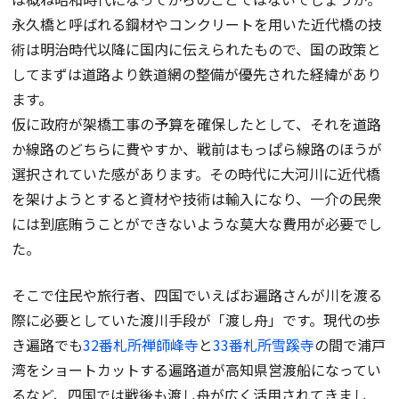
永久橋と呼ばれる鋼材やコンクリートを用いた近代橋の技
術は明治時代以降に国内に伝えられたもので、国の政策と
してまずは道路より鉄道網の整備が優先された経緯があり
ます。
仮に政府が架橋工事の予算を確保したとして、それを道路
か線路のどちらに費やすか、戦前はもっぱら線路のほうが
選択されていた感があります。その時代に大河川に近代橋
を架けようとすると資材や技術は輸入になり、一介の民衆
には到底賄うことができないような莫大な費用が必要でし
た。
そこで住民や旅行者、四国でいえばお遍路さんが川を渡る
際に必要としていた渡川手段が「渡し舟」です。現代の歩
き遍路でも
32番札所禅師峰寺
と
33番札所雪蹊寺
の間で浦戸
湾をショートカットする遍路道が高知県営渡船になってい
るなど、四国では戦後も渡し舟が広く活用されてきまし