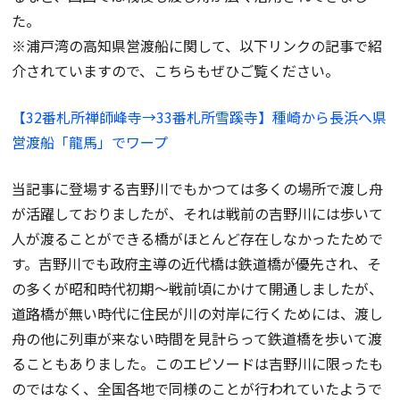
た。
※浦戸湾の高知県営渡船に関して、以下リンクの記事で紹
介されていますので、こちらもぜひご覧ください。
【32番札所禅師峰寺→33番札所雪蹊寺】種崎から長浜へ県
営渡船「龍馬」でワープ
当記事に登場する吉野川でもかつては多くの場所で渡し舟
が活躍しておりましたが、それは戦前の吉野川には歩いて
人が渡ることができる橋がほとんど存在しなかったためで
す。吉野川でも政府主導の近代橋は鉄道橋が優先され、そ
の多くが昭和時代初期～戦前頃にかけて開通しましたが、
道路橋が無い時代に住民が川の対岸に行くためには、渡し
舟の他に列車が来ない時間を見計らって鉄道橋を歩いて渡
ることもありました。このエピソードは吉野川に限ったも
のではなく、全国各地で同様のことが行われていたようで