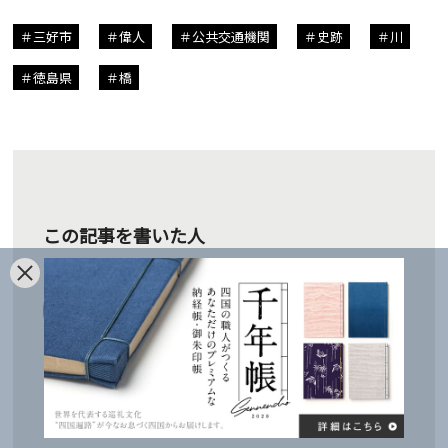
三好市
偉人
公共交通機関
史跡
川
徳島県
橋
この記事を書いた人
野瀬 照山
四国遍路案内人・先達。四国八十八ヶ所
結願50回、うち歩き遍路15回。四国六番
安楽寺出家得度。四国八十八ヶ所霊場会
公認先達。 高松市一宮町で「だんらん旅
人宿そらうみ(
http://www.sanuki-
soraumi.jp/
)」を運営。