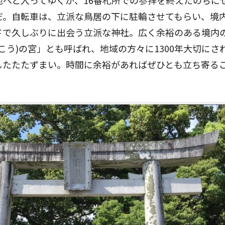
地へと入ってゆくが、16番札所での参拝を終えたのちに
だ。自転車は、立派な鳥居の下に駐輪させてもらい、境
ドで久しぶりに出会う立派な神社。広く余裕のある境内
こう)の宮」とも呼ばれ、地域の方々に1300年大切にさ
したたたずまい。時間に余裕があればぜひとも立ち寄る