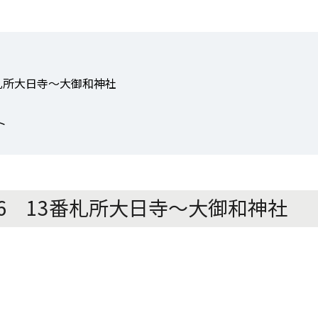
札所大日寺〜大御和神社
ト
6 13番札所大日寺〜大御和神社