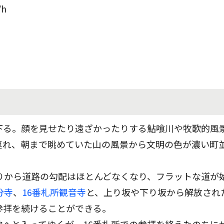
h
下る。顔を見せたり遠ざかったりする鮎喰川や牧歌的風
連れ、朝まで眺めていた山の風景から文明の色が濃い町
りから道路の勾配はほとんどなくなり、フラットな道が
分寺
、
16番札所観音寺
と、上り坂や下り坂から解放され
参拝を続けることができる。