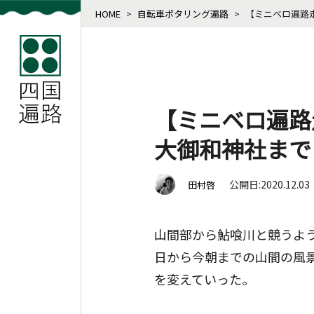
HOME
>
自転車ポタリング遍路
>
【ミニベロ遍路
【ミニベロ遍路
大御和神社まで
公開日:2020.12.03
田村啓
山間部から鮎喰川と競うよ
日から今朝までの山間の風
を変えていった。