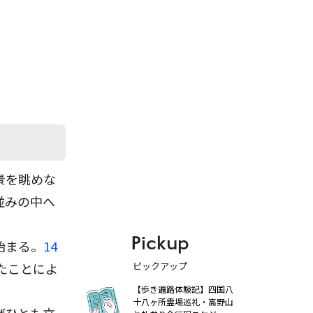
景を眺めな
並みの中へ
Pickup
始まる。
14
ピックアップ
たことによ
【歩き遍路体験記】四国八
十八ヶ所霊場巡礼・高野山