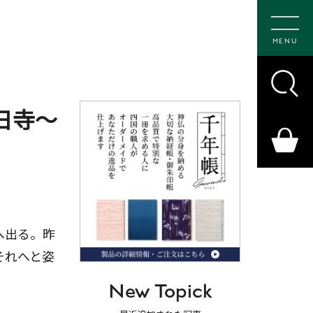
MENU
日寺〜
へ出る。昨
それへと姿
New Topick