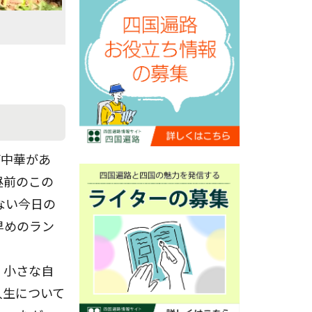
町中華があ
昼前のこの
ない今日の
早めのラン
、小さな自
人生について