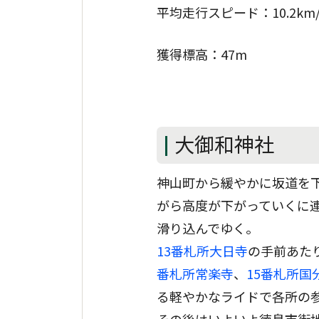
平均走行スピード：10.2km/
獲得標高：47m
大御和神社
神山町から緩やかに坂道を
がら高度が下がっていくに
滑り込んでゆく。
13番札所大日寺
の手前あた
番札所常楽寺
、
15番札所国
る軽やかなライドで各所の