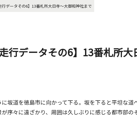
走行データその6】13番札所大日寺〜大御和神社まで
走行データその6】13番札所大
うに坂道を徳島市に向かって下る。坂を下ると平坦な道
景が序々に遠ざかり、周囲は久しぶりに感じる都市部の