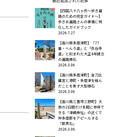
最近追加された記事
【四国八十八ヶ所～歩き遍
路のための完全ガイド～】
歩きお遍路さんの事情に特
化したガイドブック
2026.7.27
【香川県多度津町】「77
番・へんろ道」と「弥谷寺
道」と刻まれた大正4年建立
の遍路標石
2026.3.06
【香川県多度津町】金刀比
羅宮と港町・多度津を結ん
だことを表す大型標石
2026.3.06
【香川県三豊市三野町】大
祭の2日間だけ本殿に参拝で
きる「津嶋神社」の近くで
仲多度郡をアピールする
「郡界石」
2026.3.06