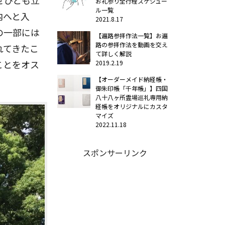
ぜひとも立
お礼参り全行程スケジュー
ル一覧
内へと入
2021.8.17
の一部には
【遍路参拝作法一覧】お遍
路の参拝作法を動画を交え
れてきたこ
て詳しく解説
ことをオス
2019.2.19
【オーダーメイド納経帳・
御朱印帳「千年帳」】四国
八十八ヶ所霊場巡礼専用納
経帳をオリジナルにカスタ
マイズ
2022.11.18
スポンサーリンク