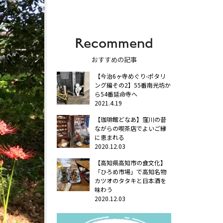
Recommend
おすすめの記事
【今治6ヶ寺めぐり-ポタリ
ング編その2】55番南光坊か
ら54番延命寺へ
2021.4.19
【珈琲館どなあ】窪川の昔
ながらの喫茶店でよいご縁
に恵まれる
2020.12.03
【高知県高知市の食文化】
「ひろめ市場」で高知名物
カツオのタタキと日本酒を
味わう
2020.12.03