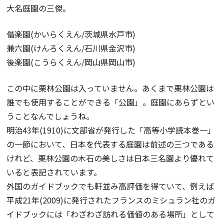
大名庭園の三傑。
偕楽園(かいらくえん/茨城県水戸市)
兼六園(けんろくえん/石川県金沢市)
後楽園(こうらくえん/岡山県岡山市)
この中に栗林公園は入っていません。あくまで栗林公園は
誰でも使用することができる「公園」。庭園にあらずとい
うことなんでしょうね。
明治43年(1910)に文部省が発行した「高等小学読本巻一」
の一節において、日本を代表する庭園は前述の三つである
けれど、栗林公園の木石の美しさは日本三名園より優れて
いると表記されています。
外国のガイドブックでも軒並み高評価を得ていて、例えば
平成21年(2009)に発行されたフランスのミシュラン社のガ
イドブックには「わざわざ訪れる価値のある場所」として