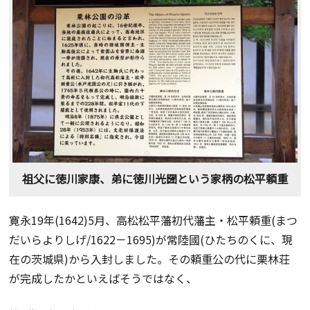
祖父に徳川家康、弟に徳川光圀という家柄の松平頼重
寛永19年(1642)5月、高松松平藩初代藩主・松平頼重(まつ
だいらよりしげ/1622－1695)が常陸國(ひたちのくに、現
在の茨城県)から入封しました。その頼重公の代に栗林荘
が完成したかといえばそうではなく、