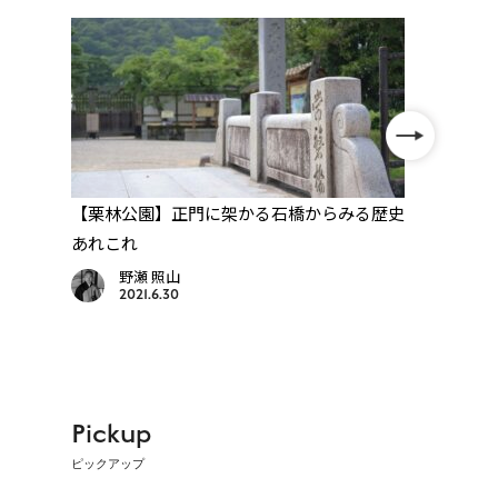
多島
【栗林公園】正門に架かる石橋からみる歴史
【玉
あれこれ
では
野瀬 照山
2021.6.30
Pickup
ピックアップ