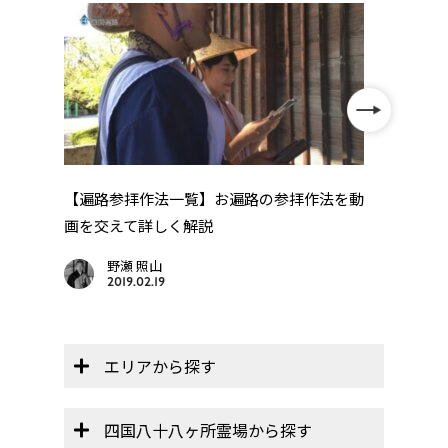
」
【遍路参拝作法一覧】お遍路の参拝作法を動
四国
画を交えて詳しく解説
野瀬 照山
2019.02.19
エリアから探す
四国八十八ヶ所霊場から探す