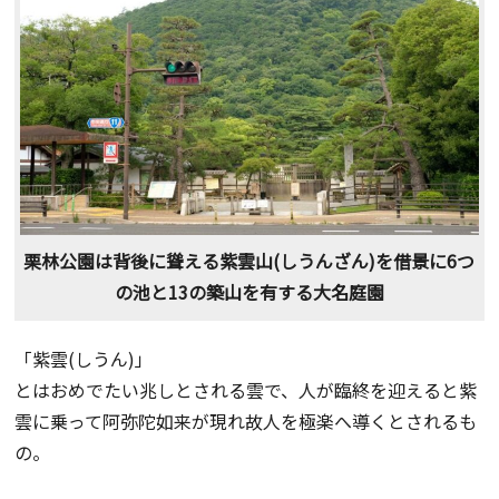
栗林公園は背後に聳える紫雲山(しうんざん)を借景に6つ
の池と13の築山を有する大名庭園
「紫雲(しうん)」
とはおめでたい兆しとされる雲で、人が臨終を迎えると紫
雲に乗って阿弥陀如来が現れ故人を極楽へ導くとされるも
の。