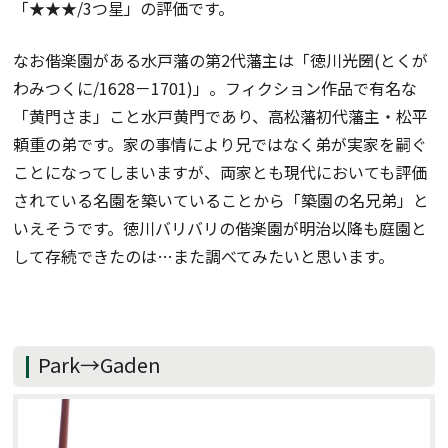
「★★★/3つ星」の評価です。
なお偕楽園がある水戸藩の第2代藩主は「徳川光圀(とくが
わみつくに/1628－1701)」。フィクション作品で有名な
「黄門さま」こと水戸黄門であり、高松藩初代藩主・松平
頼重の弟です。家の事情により兄ではなく弟が実家を嗣ぐ
ことになってしまいますが、両家とも現代においても評価
されている名園を築いていることから「築園の名兄弟」と
いえそうです。徳川バリバリの偕楽園が明治以降も庭園と
して存続できたのは…また調べてみたいと思います。
Park→Gaden