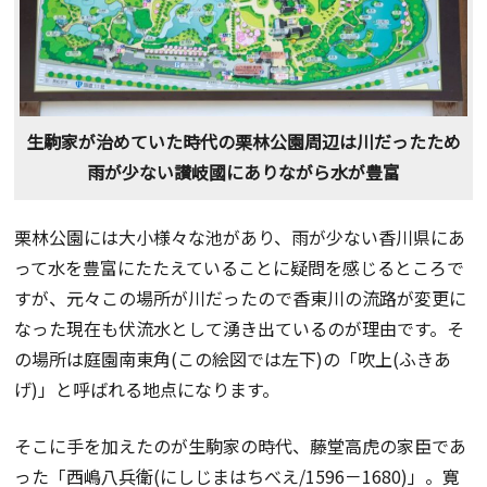
生駒家が治めていた時代の栗林公園周辺は川だったため
雨が少ない讃岐國にありながら水が豊富
栗林公園には大小様々な池があり、雨が少ない香川県にあ
って水を豊富にたたえていることに疑問を感じるところで
すが、元々この場所が川だったので香東川の流路が変更に
なった現在も伏流水として湧き出ているのが理由です。そ
の場所は庭園南東角(この絵図では左下)の「吹上(ふきあ
げ)」と呼ばれる地点になります。
そこに手を加えたのが生駒家の時代、藤堂高虎の家臣であ
った「西嶋八兵衛(にしじまはちべえ/1596－1680)」。寛