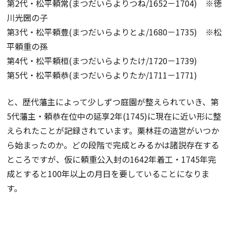
第2代・松平頼常(まつだいらよりつね/1652－1704) ※徳
川光圀の子
第3代・松平頼豊(まつだいらよりとよ/1680－1735) ※松
平頼重の孫
第4代・松平頼桓(まつだいらよりたけ/1720－1739)
第5代・松平頼恭(まつだいらよりたか/1711－1771)
と、歴代藩主によって少しずつ庭園が整えられていき、第
5代藩主・頼恭在位中の延享2年(1745)に現在に近い形に整
えられたことが記録されています。栗林荘の造営がいつか
ら始まったのか。どの段階で完成とみるかは諸説存在する
ところですが、仮に頼重公入封の1642年着工・1745年完
成とすると100年以上の月日を要していることになりま
す。