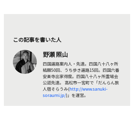
この記事を書いた人
野瀬 照山
四国遍路案内人・先達。四国八十八ヶ所
結願50回、うち歩き遍路15回。四国六番
安楽寺出家得度。四国八十八ヶ所霊場会
公認先達。 高松市一宮町で「だんらん旅
人宿そらうみ(
http://www.sanuki-
soraumi.jp/
)」を運営。