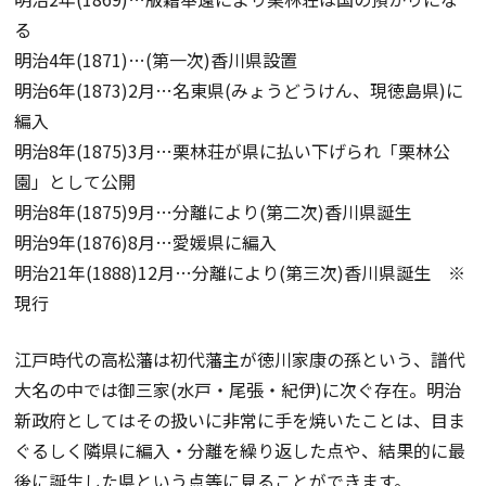
る
明治4年(1871)…(第一次)香川県設置
明治6年(1873)2月…名東県(みょうどうけん、現徳島県)に
編入
明治8年(1875)3月…栗林荘が県に払い下げられ「栗林公
園」として公開
明治8年(1875)9月…分離により(第二次)香川県誕生
明治9年(1876)8月…愛媛県に編入
明治21年(1888)12月…分離により(第三次)香川県誕生 ※
現行
江戸時代の高松藩は初代藩主が徳川家康の孫という、譜代
大名の中では御三家(水戸・尾張・紀伊)に次ぐ存在。明治
新政府としてはその扱いに非常に手を焼いたことは、目ま
ぐるしく隣県に編入・分離を繰り返した点や、結果的に最
後に誕生した県という点等に見ることができます。