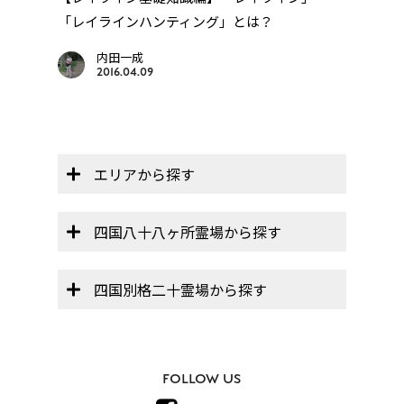
「レイラインハンティング」とは？
【オ
帳」】
内田一成
2016.04.09
エリアから探す
四国八十八ヶ所霊場から探す
四国別格二十霊場から探す
FOLLOW US