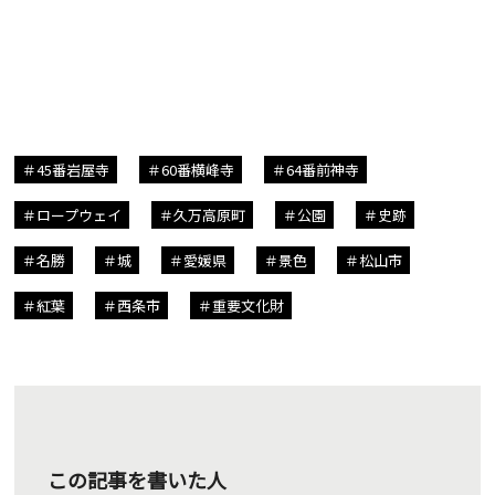
45番岩屋寺
60番横峰寺
64番前神寺
ロープウェイ
久万高原町
公園
史跡
名勝
城
愛媛県
景色
松山市
紅葉
西条市
重要文化財
この記事を書いた人