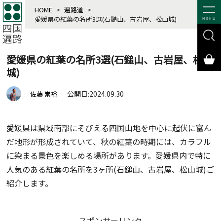
HOME
>
遍路道
>
愛媛県の紅葉の名所3選(石鎚山、古岩屋、松山城)
MENU
愛媛県の紅葉の名所3選(石鎚山、古岩屋、松山
城)
公開日:2024.09.30
佐藤 崇裕
愛媛県は県域南部にそびえる四国山地を中心に起伏に富ん
だ地形が形成されていて、秋の紅葉の時期には、カラフル
に染まる景色を楽しめる場所があります。愛媛県内で特に
人気のある紅葉の名所を3ヶ所(石鎚山、古岩屋、松山城)ご
紹介します。
スポンサーリンク