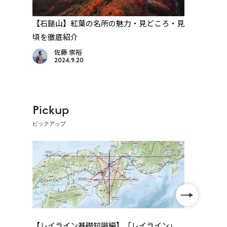
な世
【石鎚山】紅葉の名所の魅力・見どころ・見
【松
頃を徹底紹介
頃を
佐藤 崇裕
2024.9.20
Pickup
ピックアップ
【レイライン基礎知識編】「レイライン」