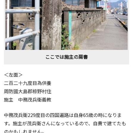
ここでは施主の肩書
＜左面＞
二百二十九度目為供養
周防國大島郡椋野村住
施主 中務茂兵衛義教
中務茂兵衛229度目の四国遍路は自身65歳の時になりま
す。施主が茂兵衛さんになっているので、自費で建てたも
のかもしれません。