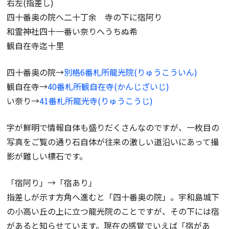
右左(指差し)
四十番奥の院へ二十丁余 寺の下に宿阿り
和霊神社四十一番い奈りへうちぬ希
観自在寺迄十里
四十番奥の院→
別格6番札所龍光院(りゅうこういん)
観自在寺→
40番札所観自在寺(かんじざいじ)
い奈り→
41番札所龍光寺(りゅうこうじ)
字が鮮明で情報自体も盛りだくさんなのですが、一枚目の
写真をご覧の通り石自体が往来の激しい道沿いにあって撮
影が難しい標石です。
「宿阿り」→「宿あり」
指差しが示す方角へ進むと「四十番奥の院」。宇和島城下
の小高い丘の上に立つ龍光院のことですが、その下には宿
があると知らせています。現在の感覚でいえば「宿があ