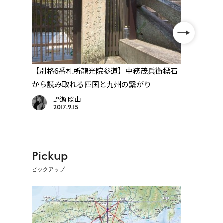
在
【別格6番札所龍光院参道】中務茂兵衛標石
【愛
から読み取れる四国と九州の繋がり
教え
野瀬 照山
2017.9.15
Pickup
ピックアップ