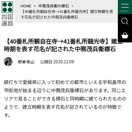
HOME
>
中務茂兵衛の標石
>
【40番札所観自在寺→41番札所龍光寺】建立時期を表
MENU
す花名が記された中務茂兵衛標石
【40番札所観自在寺→41番札所龍光寺】建立
時期を表す花名が記された中務茂兵衛標石
公開日:2020.12.09
野瀬 照山
順打ちで愛媛県に入って初めての都市といえる宇和島市の
市街地が始まる辺りに中務茂兵衛標石があります。同じエ
リアで見ることができる標石と同時期に建てられたものの
ようで、建立時期を表す花名が記されているのが特徴で
す。