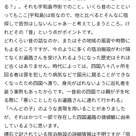
る？」。それも宇和島市街でのこと。いくら昔のこととい
ってもここ(宇和島)は街なので、他と比べるとそんなに宿
探しで苦労はしないんじゃあ…と考えてしまうところ。け
れどその「昔」という点がポイントです。
どれくらい昔の話なのか、またはその地域の風習や時勢に
もよるところですが、今のように多くの宿泊施設がわけ隔
てなくお遍路さんを受け入れるようになった歴史はそれほ
ど古くはありません。時代によっては、四国八十八ヶ所を
回る者は罪を犯したり病気などで国元に居ることができな
くなったため四国へ渡り、身元がばれないように巡礼者を
装う事例もあったからです。一昔前の四国では親が子を叱
る際に「悪いことしたらお遍路さんに連れて行かれる」
「へんどの子」のような表現を用いることがありました
が、それはかつて一部で存在した四国遍路の価値観に由来
しているように思います。
標石で記されている宿泊施設の詳細情報は不明ですが「宿