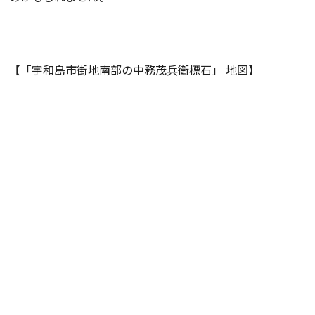
【「宇和島市街地南部の中務茂兵衛標石」 地図】