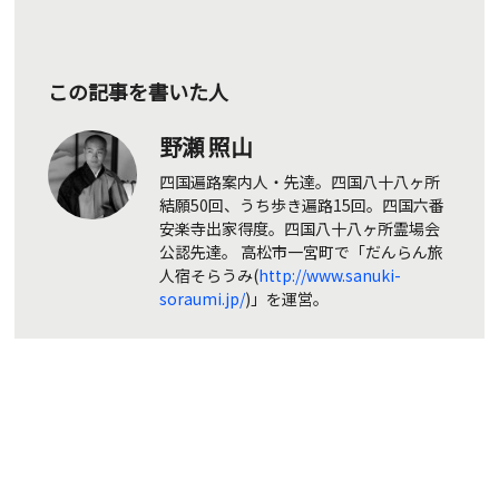
この記事を書いた人
野瀬 照山
四国遍路案内人・先達。四国八十八ヶ所
結願50回、うち歩き遍路15回。四国六番
安楽寺出家得度。四国八十八ヶ所霊場会
公認先達。 高松市一宮町で「だんらん旅
人宿そらうみ(
http://www.sanuki-
soraumi.jp/
)」を運営。