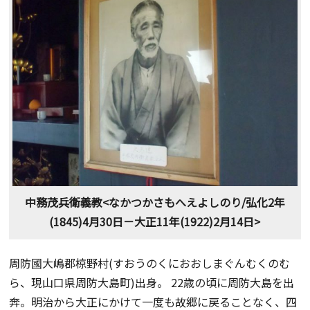
中務茂兵衛義教<なかつかさもへえよしのり/弘化2年
(1845)4月30日－大正11年(1922)2月14日>
周防國大嶋郡椋野村(すおうのくにおおしまぐんむくのむ
ら、現山口県周防大島町)出身。 22歳の頃に周防大島を出
奔。明治から大正にかけて一度も故郷に戻ることなく、四