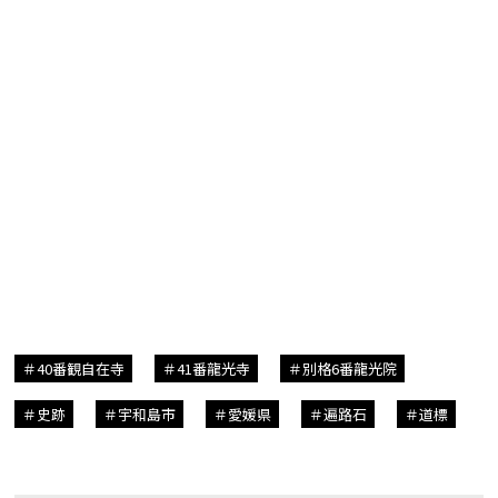
40番観自在寺
41番龍光寺
別格6番龍光院
史跡
宇和島市
愛媛県
遍路石
道標