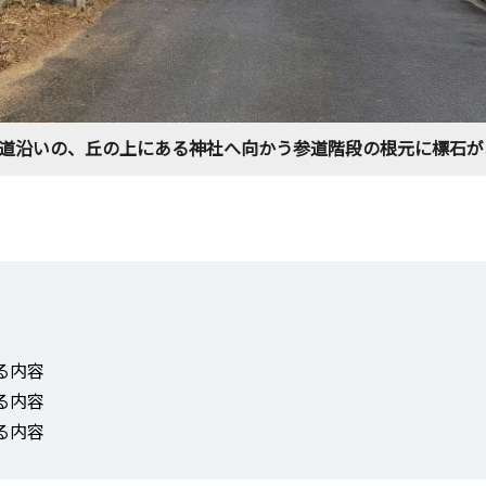
路道沿いの、丘の上にある神社へ向かう参道階段の根元に標石が
る内容
る内容
る内容