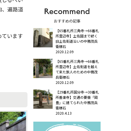
内、遍路道
Recommend
おすすめの記事
【65番札所三角寺→66番札
めています
所雲辺寺】土佐國まで続く
旧土佐街道沿いの中務茂兵
衛標石
2020.12.09
【65番札所三角寺→66番札
所雲辺寺】土佐街道を越え
て来た旅人のための中務茂
兵衛標石
2020.12.09
【29番札所国分寺→30番札
所善楽寺】交通の要衝「岡
豊」に建てられた中務茂兵
衛標石
2020.4.13