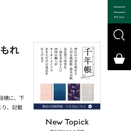
MENU
埋もれ
段横に、下
より、記載
New Topick