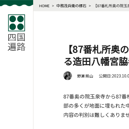
HOME
>
中務茂兵衛の標石
>
【87番札所奥の院
【87番札所奥
る造田八幡宮脇
公開日:2023.10.
野瀬 照山
87番奥の院玉泉寺から87
部の多くが地面に埋もれた
内容の判別は難しくありま