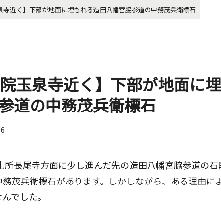
玉泉寺近く】下部が地面に埋もれる造田八幡宮脇参道の中務茂兵衛標石
の院玉泉寺近く】下部が地面に
参道の中務茂兵衛標石
06
番札所長尾寺方面に少し進んだ先の造田八幡宮脇参道の石
中務茂兵衛標石があります。しかしながら、ある理由に
せんでした。