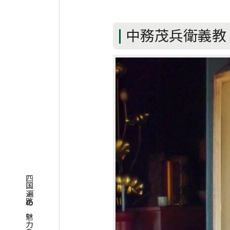
中務茂兵衛義教