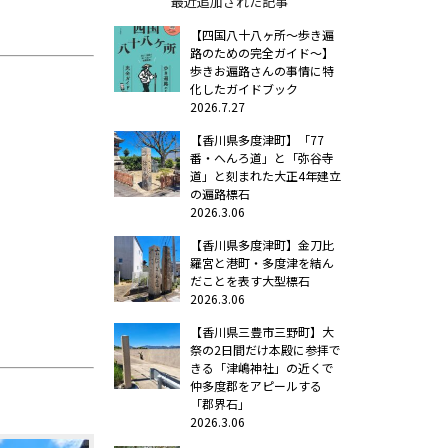
最近追加された記事
【四国八十八ヶ所～歩き遍
路のための完全ガイド～】
歩きお遍路さんの事情に特
化したガイドブック
2026.7.27
【香川県多度津町】「77
番・へんろ道」と「弥谷寺
道」と刻まれた大正4年建立
の遍路標石
2026.3.06
【香川県多度津町】金刀比
羅宮と港町・多度津を結ん
だことを表す大型標石
2026.3.06
【香川県三豊市三野町】大
祭の2日間だけ本殿に参拝で
きる「津嶋神社」の近くで
仲多度郡をアピールする
「郡界石」
2026.3.06