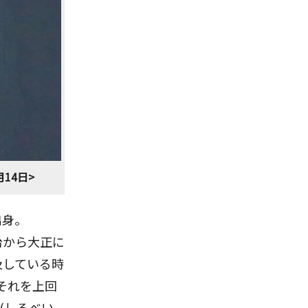
14日>
出身。
治から大正に
及している時
それを上回
石(しるべい