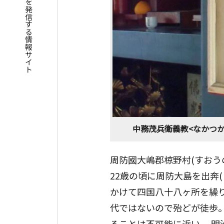
四国遍路の魅力を発信する情報サイト
中務茂兵衛義教<なかつかさも
周防國大嶋郡椋野村(すおう
22歳の頃に周防大島を出奔
かけて四国八十八ヶ所を繰り
代ではないので殆どが徒歩
ることは不可能に近い。 明治