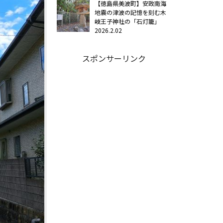
【徳島県美波町】安政南海
地震の津波の記憶を刻む木
岐王子神社の「石灯籠」
2026.2.02
スポンサーリンク