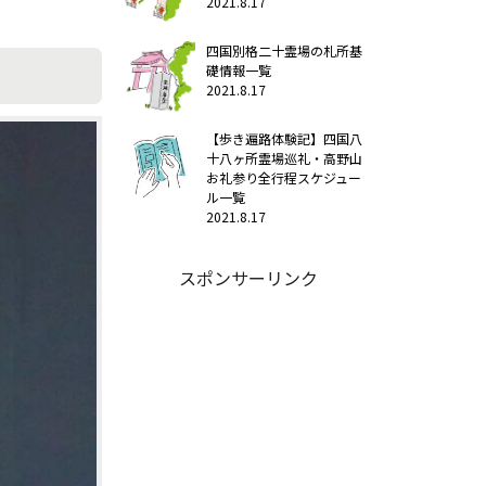
2021.8.17
四国別格二十霊場の札所基
礎情報一覧
2021.8.17
【歩き遍路体験記】四国八
十八ヶ所霊場巡礼・高野山
お礼参り全行程スケジュー
ル一覧
2021.8.17
スポンサーリンク