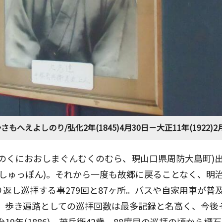
へえよしのり/弘化2年(1845)4月30日－大正11年(1922)2月
のくにおおしまぐんむくのむら、現山口県周防大島町)
(しゅっぽん)。それから一度も故郷に戻ることなく、明
返し巡拝する事279回と87ヶ所。バスや自家用車が普
。 歩き遍路としての巡拝回数は最多記録と名高く、今後
19年(1886)、茂兵衛42歳。88度目の巡拝の頃から標