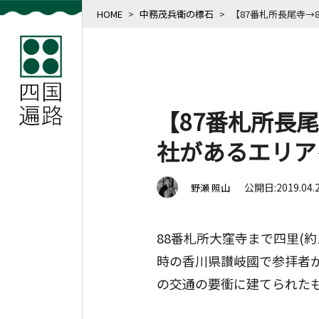
HOME
>
中務茂兵衛の標石
>
【87番札所長尾寺
【87番札所長
社があるエリア
公開日:2019.04.
野瀬 照山
88番札所大窪寺まで四里(
時の香川県讃岐國で参拝者
の交通の要衝に建てられた