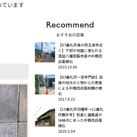
めています
Recommend
おすすめの記事
【87番札所奥の院玉泉寺近
く】下部が地面に埋もれる
造田八幡宮脇参道の中務茂
兵衛標石
2023.10.06
【83番札所一宮寺門前】自
身の地元の人物からの寄進
による中務茂兵衛初期の標
石
2017.6.22
【10番札所切幡寺→11番札
所藤井寺】街道と遍路道の
分岐点にあった中務茂兵衛
標石
2020.5.04