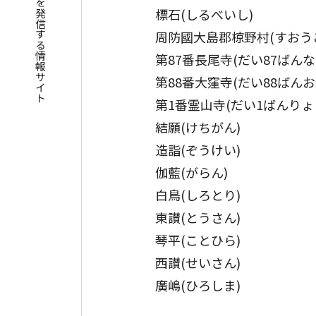
四国遍路の魅力を発信する情報サイト
標石(しるべいし)
周防國大島郡椋野村(すおう
第87番長尾寺(だい87ばんな
第88番大窪寺(だい88ばん
第1番霊山寺(だい1ばんりょ
結願(けちがん)
造詣(ぞうけい)
伽藍(がらん)
白鳥(しろとり)
東讃(とうさん)
琴平(ことひら)
西讃(せいさん)
廣嶋(ひろしま)