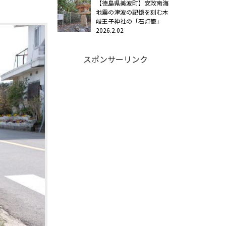
【徳島県美波町】安政南海
地震の津波の記憶を刻む木
岐王子神社の「石灯籠」
2026.2.02
スポンサーリンク