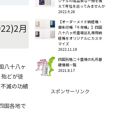
ジナルの高品質な一冊を携
えて寺社を巡ってみませんか
2022.9.28
【オーダーメイド納経帳・
22)2月
御朱印帳「千年帳」】四国
八十八ヶ所霊場巡礼専用納
経帳をオリジナルにカスタ
マイズ
2022.11.18
四国別格二十霊場の札所基
礎情報一覧
国八十八ヶ
2021.8.17
、殆どが徒
な不滅の功績
スポンサーリンク
は四国各地で