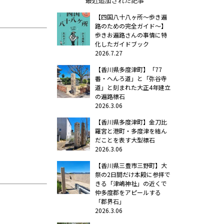
最近追加された記事
【四国八十八ヶ所～歩き遍
路のための完全ガイド～】
歩きお遍路さんの事情に特
化したガイドブック
2026.7.27
【香川県多度津町】「77
番・へんろ道」と「弥谷寺
道」と刻まれた大正4年建立
の遍路標石
2026.3.06
【香川県多度津町】金刀比
羅宮と港町・多度津を結ん
だことを表す大型標石
2026.3.06
【香川県三豊市三野町】大
祭の2日間だけ本殿に参拝で
きる「津嶋神社」の近くで
仲多度郡をアピールする
「郡界石」
2026.3.06