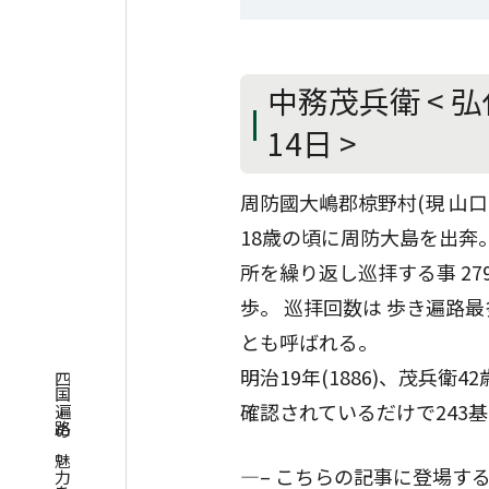
中務茂兵衛 < 弘化
14日 >
周防國大嶋郡椋野村(現 山
18歳の頃に周防大島を出奔
所を繰り返し巡拝する事 2
歩。 巡拝回数は 歩き遍路
とも呼ばれる。
明治19年(1886)、茂兵
確認されているだけで243
—– こちらの記事に登場す