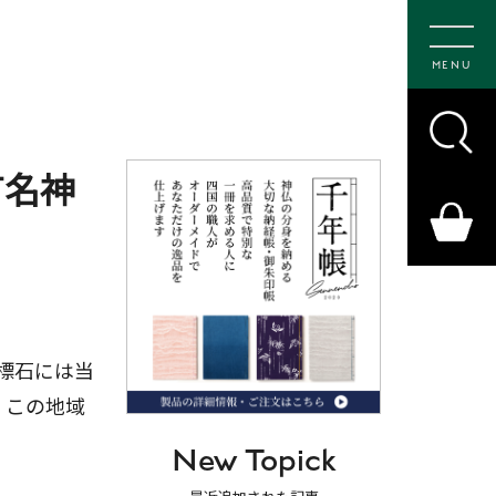
MENU
有名神
の標石には当
、この地域
New Topick