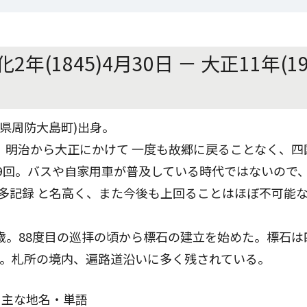
2年(1845)4月30日 － 大正11年(19
口県周防大島町)出身。
。明治から大正にかけて 一度も故郷に戻ることなく、四
79回。バスや自家用車が普及している時代ではないので
最多記録 と名高く、また今後も上回ることはほぼ不可能
衛42歳。88度目の巡拝の頃から標石の建立を始めた。標石
基。札所の境内、遍路道沿いに多く残されている。
る主な地名・単語