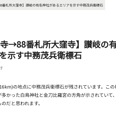
→88番札所大窪寺】讃岐の有名神社があるエリアを示す中務茂兵衛標石
尾寺→88番札所大窪寺】讃岐の
を示す中務茂兵衛標石
27
約16km)の地点に中務茂兵衛標石が残されています。こ
が多かった白鳥神社と金刀比羅宮の方角が示されていて
ものだと思われます。