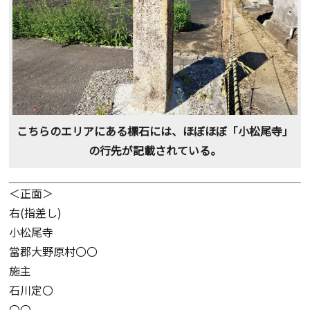
こちらのエリアにある標石には、ほぼほぼ「小松尾寺」
の行先が記載されている。
＜正面＞
右(指差し)
小松尾寺
當郡大野原村〇〇
施主
石川定〇
〇〇