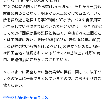
22歳の頃に周防大島を出奔(しゅっぽん)。それから一度も
故郷に戻ることなく、明治から大正にかけて四国八十八ヶ
所を繰り返し巡拝する事279回と87ヶ所。バスや自家用車
が普及している時代ではないので殆どが徒歩。 歩き遍路と
しての巡拝回数は最多記録と名高く、今後それを上回るこ
とは不可能に近い。 明治19年(1886)、茂兵衛42歳。88度
目の巡拝の頃から標石(しるべいし)の建立を始めた。標石
は四国各地で確認されているだけで200基以上。札所の境
内、遍路道沿いに数多く残されている。
※これまでに調査した中務茂兵衛の標石に関して、以下リ
ンクの記事に一覧でまとめていますので、こちらもぜひご
覧ください。
中務茂兵衛標石記事まとめ