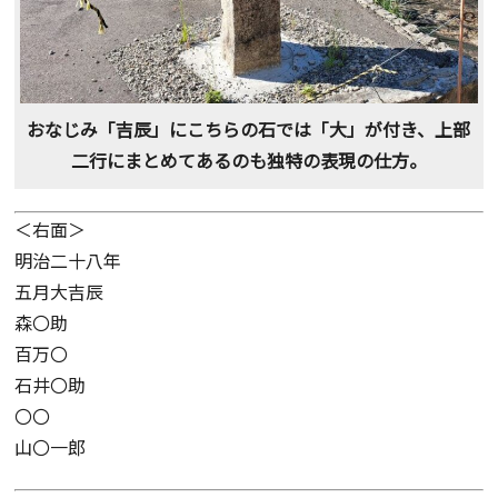
おなじみ「吉辰」にこちらの石では「大」が付き、上部
二行にまとめてあるのも独特の表現の仕方。
＜右面＞
明治二十八年
五月大吉辰
森〇助
百万〇
石井〇助
〇〇
山〇一郎