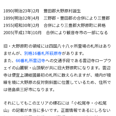
1890(明治23年)2月 豐田郡大野原村誕生
1899(明治32年)4月 三野郡・豐田郡の合併により三豐郡
1955(昭和30年)2月 合併により三豊郡大野原町に昇格
2005(平成17年)10月 合併により観音寺市の一部になる
旧・大野原町の領域には四国八十八ヶ所霊場の札所はあり
ませんが、
別格16番札所萩原寺
があります。
また、
66番札所雲辺寺
への交通手段である雲辺寺ロープウ
ェイの山麓駅・山頂駅が共に旧大野原町になります。雲辺
寺は便宜上讃岐國最初の札所に数えられますが、境内が稜
線を境に大野原の反対側斜面に位置しているため、住所で
は徳島県三好市になります。
それにしてもこのエリアの標石には「小松尾寺・小松尾
山」の記載が本当に多いです。正面情報であるにしろない