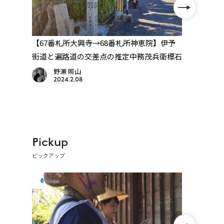
大
【67番札所大興寺→68番札所神恵院】伊予
【67
衛標
街道と遍路道の交差点の推定中務茂兵衛標石
道よ
野瀬 照山
2024.2.08
Pickup
ピックアップ