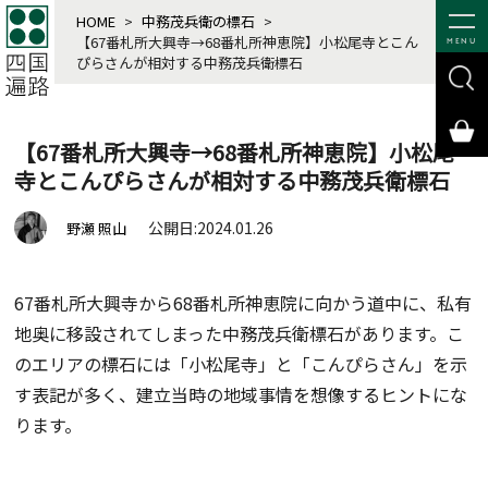
HOME
>
中務茂兵衛の標石
>
【67番札所大興寺→68番札所神恵院】小松尾寺とこん
MENU
ぴらさんが相対する中務茂兵衛標石
【67番札所大興寺→68番札所神恵院】小松尾
寺とこんぴらさんが相対する中務茂兵衛標石
公開日:2024.01.26
野瀬 照山
67番札所大興寺から68番札所神恵院に向かう道中に、私有
地奥に移設されてしまった中務茂兵衛標石があります。こ
のエリアの標石には「小松尾寺」と「こんぴらさん」を示
す表記が多く、建立当時の地域事情を想像するヒントにな
ります。