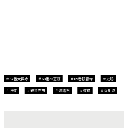
67番大興寺
68番神恵院
69番観音寺
史跡
旧道
観音寺市
遍路石
道標
香川県