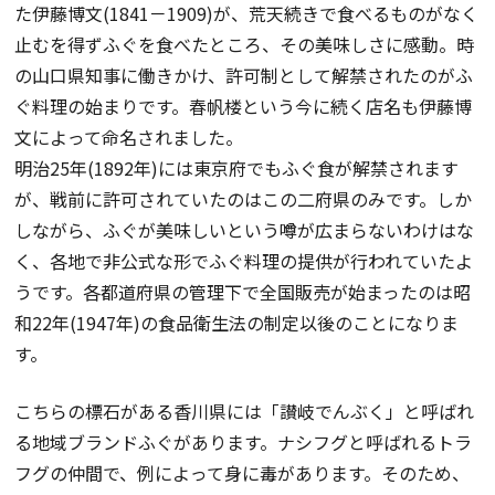
た伊藤博文(1841－1909)が、荒天続きで食べるものがなく
止むを得ずふぐを食べたところ、その美味しさに感動。時
の山口県知事に働きかけ、許可制として解禁されたのがふ
ぐ料理の始まりです。春帆楼という今に続く店名も伊藤博
文によって命名されました。
明治25年(1892年)には東京府でもふぐ食が解禁されます
が、戦前に許可されていたのはこの二府県のみです。しか
しながら、ふぐが美味しいという噂が広まらないわけはな
く、各地で非公式な形でふぐ料理の提供が行われていたよ
うです。各都道府県の管理下で全国販売が始まったのは昭
和22年(1947年)の食品衛生法の制定以後のことになりま
す。
こちらの標石がある香川県には「讃岐でんぶく」と呼ばれ
る地域ブランドふぐがあります。ナシフグと呼ばれるトラ
フグの仲間で、例によって身に毒があります。そのため、