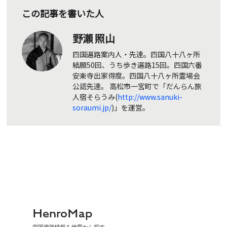
この記事を書いた人
野瀬 照山
四国遍路案内人・先達。四国八十八ヶ所
結願50回、うち歩き遍路15回。四国六番
安楽寺出家得度。四国八十八ヶ所霊場会
公認先達。 高松市一宮町で「だんらん旅
人宿そらうみ(
http://www.sanuki-
soraumi.jp/
)」を運営。
HenroMap