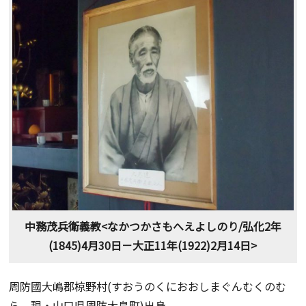
中務茂兵衛義教<なかつかさもへえよしのり/弘化2年
(1845)4月30日－大正11年(1922)2月14日>
周防國大嶋郡椋野村(すおうのくにおおしまぐんむくのむ
ら、現・山口県周防大島町)出身。