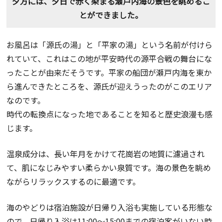
夕方には、夕日で赤く染まる瀬戸内海の景色を眺めるこ
とができました。
お風呂は「源氏の湯」と「平家の湯」という名前が付けら
れていて、これはこの地が平安時代の源平合戦の舞台にな
ったことが由来だそうです。平家の船団が瀬戸内海を東か
ら進んできたところを、源氏が迎えうったのがこのエリア
なのです。
時代の転換点になった地であることを知ると歴史浪漫も感
じます。
温泉成分は、長い年月をかけて花崗岩の地質に濾過され
て、肌になじみやすい柔らかい泉質です。海の景色を眺め
ながらリラックスするのに最適です。
海のやどりは宿泊施設が日帰り入浴も実施している形態な
ので、日帰り入浴は11:00〜15:00までの宿泊客がいない時