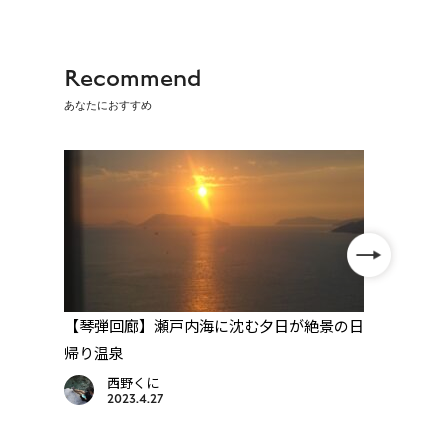
Recommend
あなたにおすすめ
スタ
【琴弾回廊】瀬戸内海に沈む夕日が絶景の日
【道
帰り温泉
道後
西野くに
2023.4.27