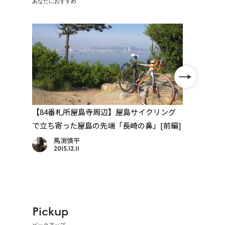
あなたにおすすめ
】
【84番札所屋島寺周辺】屋島サイクリング
【84
に注
で立ち寄った屋島の先端「長崎の鼻」[前編]
岸沿
馬渕慎平
2015.12.11
Pickup