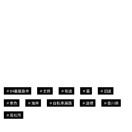
84番屋島寺
史跡
坂道
墓
旧道
景色
海岸
自転車遍路
道標
香川県
高松市