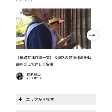
ピックアップ
【遍路参拝作法一覧】お遍路の参拝作法を動
【オ
画を交えて詳しく解説
帳」】
野瀬 照山
2019.02.19
エリアから探す