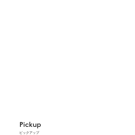
救っ
【11
えの
Pickup
ピックアップ