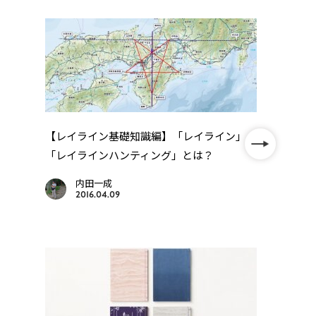
【レイライン基礎知識編】「レイライン」
「レイラインハンティング」とは？
巡
【オ
..
帳」】
内田一成
2016.04.09