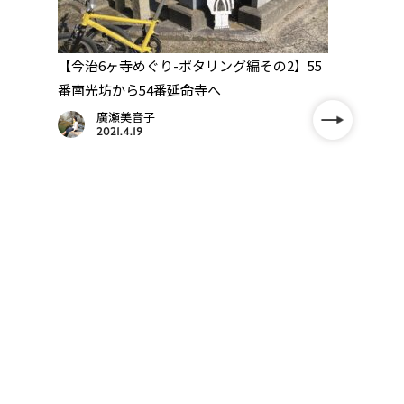
聖
【今治6ヶ寺めぐり-ポタリング編その2】55
【84
番南光坊から54番延命寺へ
で立ち
廣瀬美音子
2021.4.19